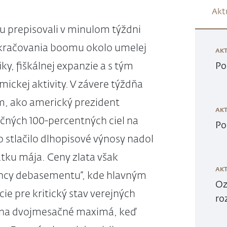
Akt
u prepisovali v minulom týždni
pokračovania boomu okolo umelej
AKT
ky, fiškálnej expanzie a s tým
Po
ckej aktivity. V závere týždňa
om, ako americký prezident
AKT
ných 100-percentných ciel na
Po
 stlačilo dlhopisové výnosy nadol
atku mája. Ceny zlata však
AKT
rency debasementu“, kde hlavným
Oz
ie pre kritický stav verejných
ro
nil na dvojmesačné maximá, keď