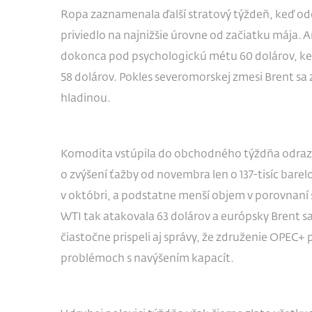
Ropa zaznamenala ďalší stratový týždeň, keď odo
priviedlo na najnižšie úrovne od začiatku mája.
dokonca pod psychologickú métu 60 dolárov, keď
58 dolárov. Pokles severomorskej zmesi Brent sa
hladinou.
Komodita vstúpila do obchodného týždňa odraz
o zvýšení ťažby od novembra len o 137-tisíc barel
v októbri, a podstatne menší objem v porovnaní 
WTI tak atakovala 63 dolárov a európsky Brent sa
čiastočne prispeli aj správy, že združenie OPEC+ 
problémoch s navýšením kapacít.