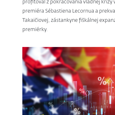
profitoval z pokračovania vládnej krízy 
premiéra Sébastiena Lecornua a prekva
Takaičiovej, zástankyne fiškálnej expan
premiérky.