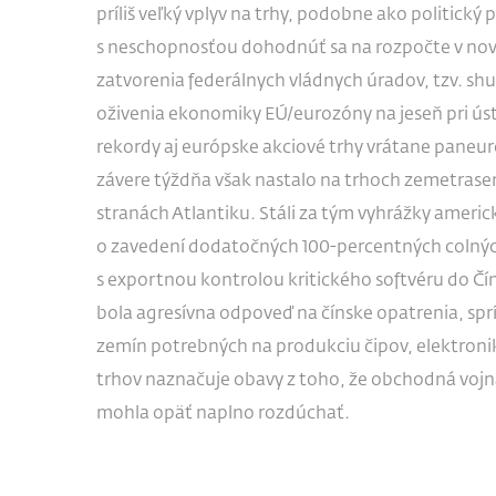
príliš veľký vplyv na trhy, podobne ako politick
s neschopnosťou dohodnúť sa na rozpočte v nov
zatvorenia federálnych vládnych úradov, tzv. sh
oživenia ekonomiky EÚ/eurozóny na jeseň pri úst
rekordy aj európske akciové trhy vrátane pan
závere týždňa však nastalo na trhoch zemetras
stranách Atlantiku. Stáli za tým vyhrážky amer
o zavedení dodatočných 100-percentných colných
s exportnou kontrolou kritického softvéru do Čí
bola agresívna odpoveď na čínske opatrenia, spr
zemín potrebných na produkciu čipov, elektroni
trhov naznačuje obavy z toho, že obchodná voj
mohla opäť naplno rozdúchať.