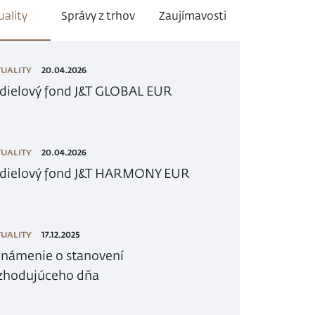
uality
Správy z trhov
Zaujímavosti
UALITY
20.04.2026
dielový fond J&T GLOBAL EUR
UALITY
20.04.2026
dielový fond J&T HARMONY EUR
UALITY
17.12.2025
námenie o stanovení
zhodujúceho dňa