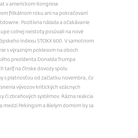
ý pat v americkom Kongrese
om fiškálnom roku ani na pokračovaní
utdowne. Pozitívna nálada a očakávanie
upe colnej neistoty posúvali na nové
európskeho indexu STOXX 600. V samotnom
enie s výrazným poklesom na oboch
ického prezidenta Donalda Trumpa
 taríf na čínske dovozy spolu
ny s platnosťou od začiatku novembra, čo
ísnenia vývozov kritických vzácnych
ky či zbraňových systémov. Rázna reakcia
na medzi Pekingom a Bielym domom by sa