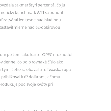
vzdala takmer štyri percentá, čo ju
 Americký benchmark WTI sa ponoril
 zatváral len tesne nad hladinou
 zastavil mierne nad 62-dolárovou
om po tom, ako kartel OPEC+ rozhodol
ov denne, čo bolo rovnaké číslo ako
s tým, čoho sa obával trh. Texaská ropa
 približoval k 67 dolárom, k čomu
produkuje pod svoje kvóty pri