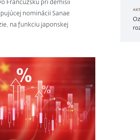
vo Francúzsku pri demisii
AKT
pujúcej nominácii Sanae
Oz
zie, na funkciu japonskej
ro