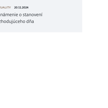
UALITY
20.12.2024
námenie o stanovení
zhodujúceho dňa