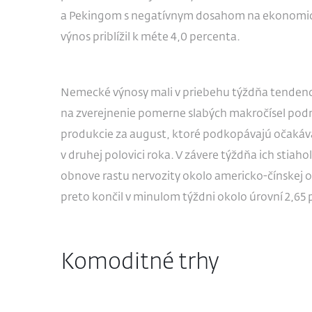
a Pekingom s negatívnym dosahom na ekonomickú
výnos priblížil k méte 4,0 percenta.
Nemecké výnosy mali v priebehu týždňa tendenci
na zverejnenie pomerne slabých makročísel pod
produkcie za august, ktoré podkopávajú očakáv
v druhej polovici roka. V závere týždňa ich stiah
obnove rastu nervozity okolo americko-čínskej 
preto končil v minulom týždni okolo úrovní 2,65 
Komoditné trhy