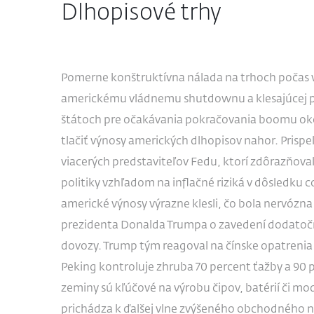
Dlhopisové trhy
Pomerne konštruktívna nálada na trhoch počas 
americkému vládnemu shutdownu a klesajúcej p
štátoch pre očakávania pokračovania boomu oko
tlačiť výnosy amerických dlhopisov nahor. Prispeli
viacerých predstaviteľov Fedu, ktorí zdôrazňova
politiky vzhľadom na inflačné riziká v dôsledku co
americké výnosy výrazne klesli, čo bola nervózna 
prezidenta Donalda Trumpa o zavedení dodatočn
dovozy. Trump tým reagoval na čínske opatrenia
Peking kontroluje zhruba 70 percent ťažby a 90 p
zeminy sú kľúčové na výrobu čipov, batérií či mod
prichádza k ďalšej vlne zvýšeného obchodného