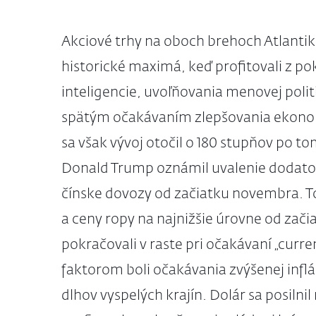
Akciové trhy na oboch brehoch Atlantik
historické maximá, keď profitovali z 
inteligencie, uvoľňovania menovej politi
spätým očakávaním zlepšovania ekonomi
sa však vývoj otočil o 180 stupňov po t
Donald Trump oznámil uvalenie dodatoč
čínske dovozy od začiatku novembra. To
a ceny ropy na najnižšie úrovne od zači
pokračovali v raste pri očakávaní „cur
faktorom boli očakávania zvýšenej inflác
dlhov vyspelých krajín. Dolár sa posil