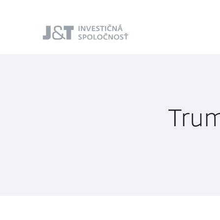
J&T Investičná
spoločnosť
Trum