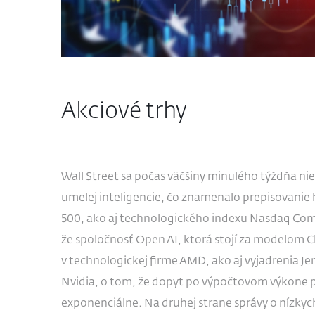
Akciové trhy
Wall Street sa počas väčšiny minulého týždňa n
umelej inteligencie, čo znamenalo prepisovanie
500, ako aj technologického indexu Nasdaq Comp
že spoločnosť Open AI, ktorá stojí za modelom 
v technologickej firme AMD, ako aj vyjadrenia J
Nvidia, o tom, že dopyt po výpočtovom výkone pr
exponenciálne. Na druhej strane správy o nízkyc