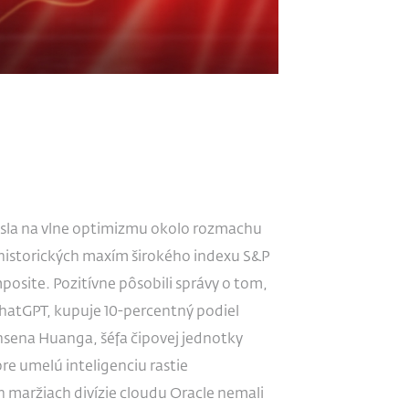
iesla na vlne optimizmu okolo rozmachu
 historických maxím širokého indexu S&P
osite. Pozitívne pôsobili správy o tom,
ChatGPT, kupuje 10-percentný podiel
ensena Huanga, šéfa čipovej jednotky
e umelú inteligenciu rastie
h maržiach divízie cloudu Oracle nemali