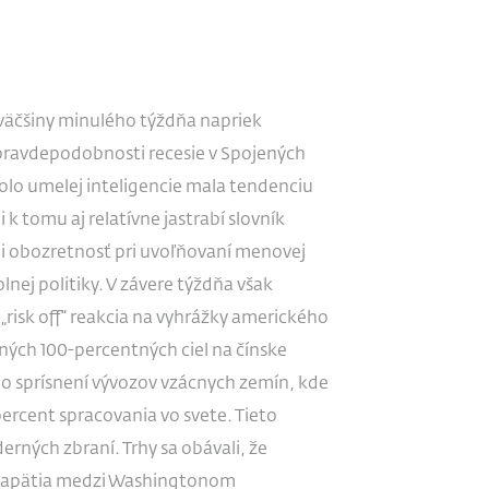
väčšiny minulého týždňa napriek
ravdepodobnosti recesie v Spojených
lo umelej inteligencie mala tendenciu
 k tomu aj relatívne jastrabí slovník
li obozretnosť pri uvoľňovaní menovej
lnej politiky. V závere týždňa však
„risk off“ reakcia na vyhrážky amerického
ých 100-percentných ciel na čínske
 o sprísnení vývozov vzácnych zemín, kde
ercent spracovania vo svete. Tieto
erných zbraní. Trhy sa obávali, že
 napätia medzi Washingtonom