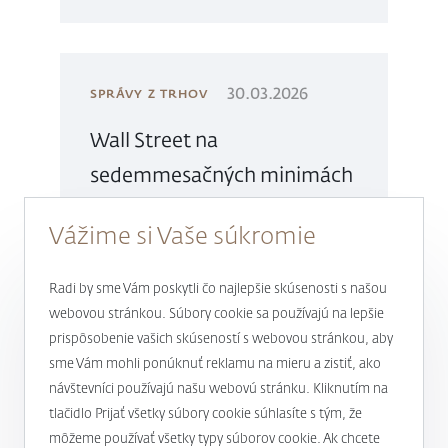
30.03.2026
SPRÁVY Z TRHOV
Wall Street na
sedemmesačných minimách
pri cene ropy Brent na 115
Vážime si Vaše súkromie
dolároch
Radi by sme Vám poskytli čo najlepšie skúsenosti s našou
zobraziť viac
webovou stránkou. Súbory cookie sa používajú na lepšie
prispôsobenie vašich skúseností s webovou stránkou, aby
sme Vám mohli ponúknuť reklamu na mieru a zistiť, ako
návštevníci používajú našu webovú stránku. Kliknutím na
1
2
3
4
...
25
26
tlačidlo Prijať všetky súbory cookie súhlasíte s tým, že
môžeme používať všetky typy súborov cookie. Ak chcete