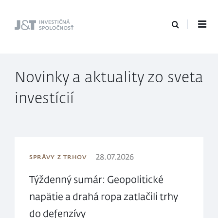
J&T Investičná
spoločnosť
Novinky a aktuality zo sveta
investícií
28.07.2026
SPRÁVY Z TRHOV
Týždenný sumár: Geopolitické
napätie a drahá ropa zatlačili trhy
do defenzívy