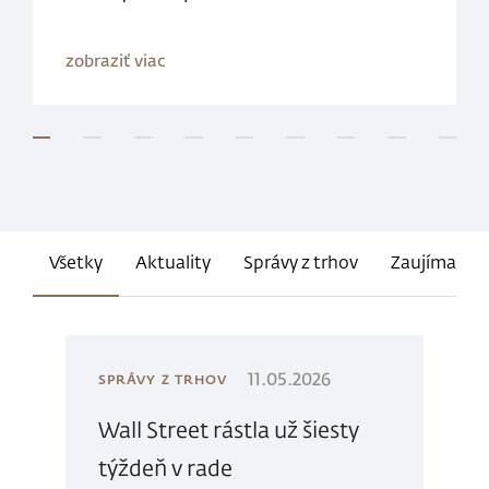
zobraziť viac
1
2
3
4
5
6
7
8
9
Všetky
Aktuality
Správy z trhov
Zaujímavost
11.05.2026
SPRÁVY Z TRHOV
Wall Street rástla už šiesty
týždeň v rade