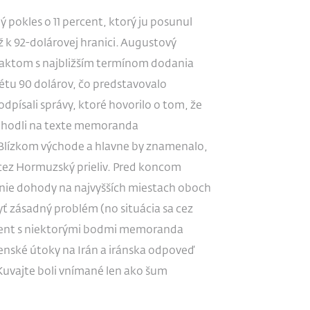
pokles o 11 percent, ktorý ju posunul
 k 92-dolárovej hranici. Augustový
traktom s najbližším termínom dodania
étu 90 dolárov, čo predstavovalo
písali správy, ktoré hovorilo o tom, že
dohodli na texte memoranda
 Blízkom východe a hlavne by znamenalo,
z Hormuzský prieliv. Pred koncom
enie dohody na najvyšších miestach oboch
byť zásadný problém (no situácia sa cez
ident s niektorými bodmi memoranda
nské útoky na Irán a iránska odpoveď
Kuvajte boli vnímané len ako šum