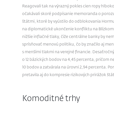
Reagovali tak na výrazný pokles cien ropy hlbo
očakávali skoré podpísanie memoranda o poro
štátmi, ktoré by vyústilo do odblokovania Hormuz
na diplomatické ukončenie konfliktu na Blízkom
nižšie inflačné tlaky, čiže centrálne banky by n
sprísňovať menovú politiku, čo by značilo aj men
s menšími tlakmi na verejné financie. Desaťročný
o 12 bázických bodov na 4,45 percenta, pričom 
10 bodov a zatvárala na úrovni 2,94 percenta. P
pretavila aj do kompresie rizikových prirážok št
Komoditné trhy