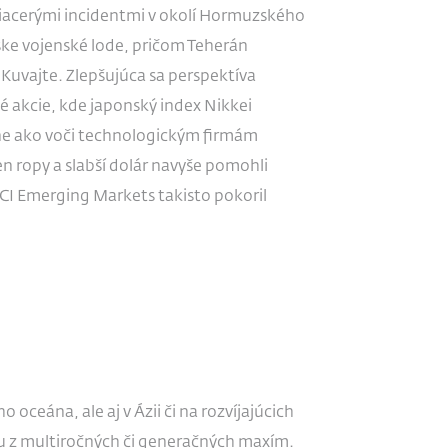
 viacerými incidentmi v okolí Hormuzského
ánske vojenské lode, pričom Teherán
Kuvajte. Zlepšujúca sa perspektíva
é akcie, kde japonský index Nikkei
ne ako voči technologickým firmám
n ropy a slabší dolár navyše pomohli
SCI Emerging Markets takisto pokoril
ceána, ale aj v Ázii či na rozvíjajúcich
iu z multiročných či generačných maxím.