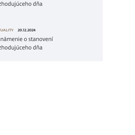
zhodujúceho dňa
UALITY
20.12.2024
námenie o stanovení
zhodujúceho dňa