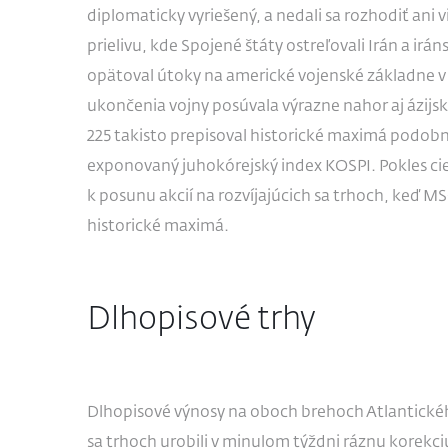
diplomaticky vyriešený, a nedali sa rozhodiť ani
prielivu, kde Spojené štáty ostreľovali Irán a ir
opätoval útoky na americké vojenské základne v 
ukončenia vojny posúvala výrazne nahor aj ázijsk
225 takisto prepisoval historické maximá podob
exponovaný juhokórejský index KOSPI. Pokles cie
k posunu akcií na rozvíjajúcich sa trhoch, keď M
historické maximá.
Dlhopisové trhy
Dlhopisové výnosy na oboch brehoch Atlantického o
sa trhoch urobili v minulom týždni ráznu korekc