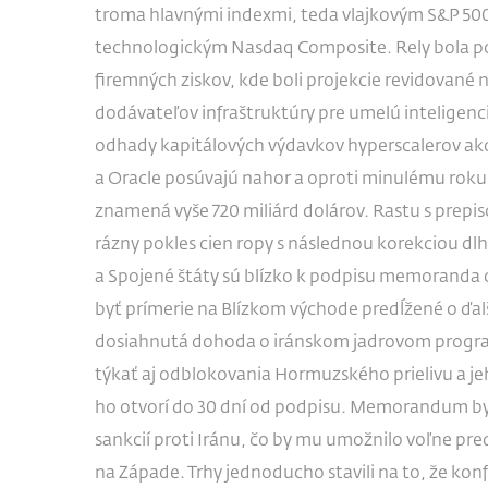
troma hlavnými indexmi, teda vlajkovým S&P 50
technologickým Nasdaq Composite. Rely bola 
firemných ziskov, kde boli projekcie revidované
dodávateľov infraštruktúry pre umelú inteligenci
odhady kapitálových výdavkov hyperscalerov ak
a Oracle posúvajú nahor a oproti minulému roku
znamená vyše 720 miliárd dolárov. Rastu s prepi
rázny pokles cien ropy s následnou korekciou dlh
a Spojené štáty sú blízko k podpisu memoranda 
byť prímerie na Blízkom východe predĺžené o ďal
dosiahnutá dohoda o iránskom jadrovom progr
týkať aj odblokovania Hormuzského prielivu a je
ho otvorí do 30 dní od podpisu. Memorandum by
sankcií proti Iránu, čo by mu umožnilo voľne pre
na Západe. Trhy jednoducho stavili na to, že kon