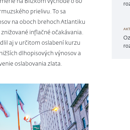
rímerie na Blízkom východe o 60
ro
muzského prielivu. To sa
osov na oboch brehoch Atlantiku
AKT
i znižované inflačné očakávania.
Oz
lil aj v určitom oslabení kurzu
ro
nižších dlhopisových výnosov a
venie oslabovania zlata.