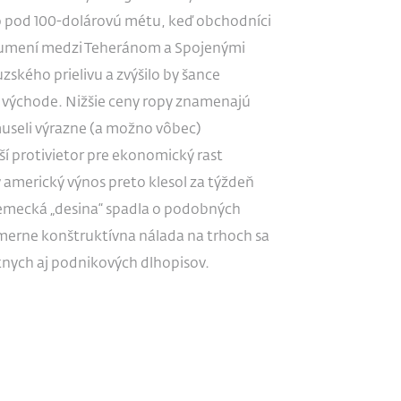
ko pod 100-dolárovú métu, keď obchodníci
zumení medzi Teheránom a Spojenými
ského prielivu a zvýšilo by šance
 východe. Nižšie ceny ropy znamenajú
emuseli výrazne (a možno vôbec)
ší protivietor pre ekonomický rast
 americký výnos preto klesol za týždeň
nemecká „desina“ spadla o podobných
omerne konštruktívna nálada na trhoch sa
átnych aj podnikových dlhopisov.