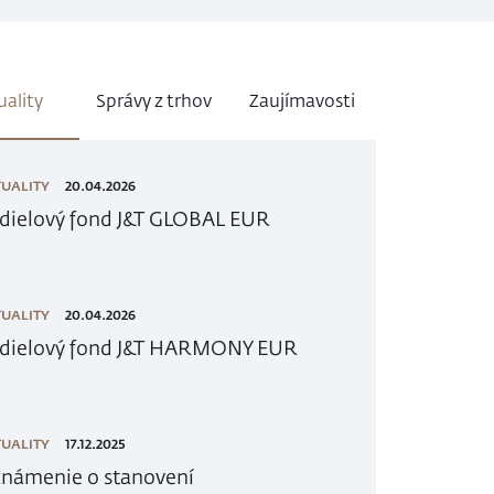
uality
Správy z trhov
Zaujímavosti
UALITY
20.04.2026
dielový fond J&T GLOBAL EUR
UALITY
20.04.2026
dielový fond J&T HARMONY EUR
UALITY
17.12.2025
námenie o stanovení