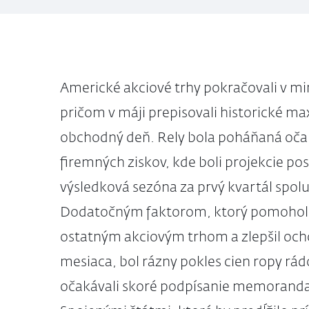
Americké akciové trhy pokračovali v m
pričom v máji prepisovali historické m
obchodný deň. Rely bola poháňaná oč
firemných ziskov, kde boli projekcie po
výsledková sezóna za prvý kvartál spol
Dodatočným faktorom, ktorý pomohol ni
ostatným akciovým trhom a zlepšil ocho
mesiaca, bol rázny pokles cien ropy rád
očakávali skoré podpísanie memorand