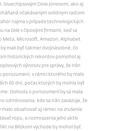
0, bluechipsovým Dow Jonesom, ako aj
poháňaná očakávaným solídnym rastom
 nahor najmä v prípade technologických
u na čele s čipovými firmami, keď sa
o Meta, Microsoft, Amazon, Alphabet
 by mali byť takmer dvojnásobné, čo
som historických rekordov pomohol aj
opisových výnosov pre správy, že Irán
o porozumení, v rámci ktorého by malo
ších 60 dní, počas ktorých by mohla byť
ame. Dohoda o porozumení by sa mala
ho odmínovania, kde sa Irán zaväzuje, že
 malo obsahovať aj rámec na zrušenie
dávať ropu, a rozmrazenia jeho aktív
flikt na Blízkom východe by mohol byť