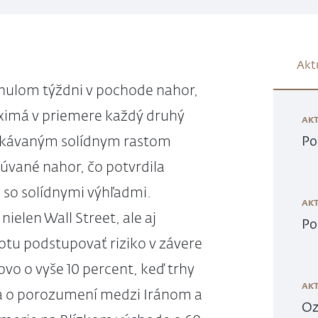
Akt
inulom týždni v pochode nahor,
aximá v priemere každý druhý
AKT
akávaným solídnym rastom
Po
súvané nahor, čo potvrdila
u so solídnymi výhľadmi.
AKT
elen Wall Street, ale aj
Po
tu podstupovať riziko v závere
ovo o vyše 10 percent, keď trhy
AKT
a o porozumení medzi Iránom a
Oz