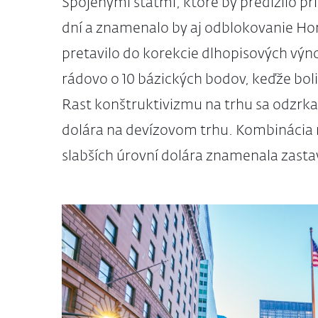
Spojenými štátmi, ktoré by predĺžilo p
dní a znamenalo by aj odblokovanie Hor
pretavilo do korekcie dlhopisových výn
rádovo o 10 bázických bodov, keďže bol
Rast konštruktivizmu na trhu sa odzrkad
dolára na devízovom trhu. Kombinácia 
slabších úrovní dolára znamenala zasta