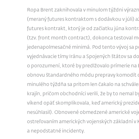
Ropa Brent zaknihovala v minulom týždni výrazný 
(meraný futures kontraktom s dodávkou v júli) až
futures kontrakt, ktorý je od začiatku júna kon
(tzv. front month contract), dokonca testoval m
jedenapolmesačné minimá. Pod tento vývoj sa pod
vyjednávacie tímy Iránu a Spojených štátov sa 
o porozumení, ktoré by predlžovalo prímerie na
obnovu štandardného módu prepravy komodít ce
minulého týždňa sa pritom len čakalo na schvál
krajín, pričom obchodníci verili, že by to nemal 
víkend opäť skomplikovala, keď americký prez
nesúhlasil). Obnovené obmedzené americké voje
ostreľovaním amerických vojenských základní v 
a nepodstatné incidenty.