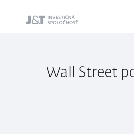
J&T Investičná
spoločnosť
Wall Street p