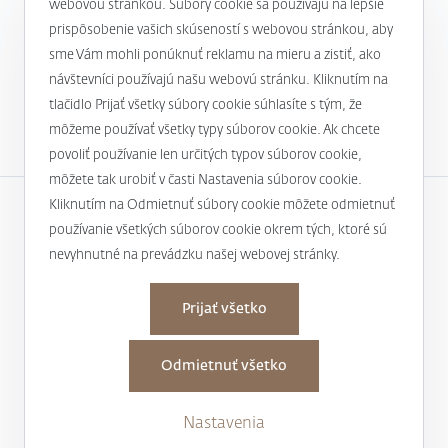
webovou stránkou. Súbory cookie sa používajú na lepšie
prispôsobenie vašich skúseností s webovou stránkou, aby
Novinky a aktuality
sme Vám mohli ponúknuť reklamu na mieru a zistiť, ako
návštevníci používajú našu webovú stránku. Kliknutím na
1
tlačidlo Prijať všetky súbory cookie súhlasíte s tým, že
môžeme používať všetky typy súborov cookie. Ak chcete
povoliť používanie len určitých typov súborov cookie,
môžete tak urobiť v časti Nastavenia súborov cookie.
Kliknutím na Odmietnuť súbory cookie môžete odmietnuť
používanie všetkých súborov cookie okrem tých, ktoré sú
Spoločnosť
nevyhnutné na prevádzku našej webovej stránky.
Užitočné informácie
Osobné údaje
Prijať všetko
Kontakty
Nastaviť cookies
Odmietnuť všetko
J&T Investičná
Nastavenia
spoločnosť