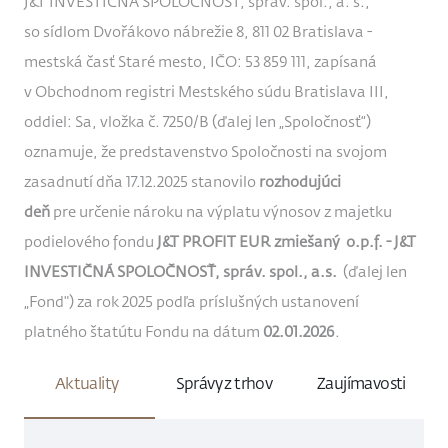
J&T INVESTIČNÁ SPOLOČNOSŤ, správ. spol., a. s.,
so sídlom Dvořákovo nábrežie 8, 811 02 Bratislava -
mestská časť Staré mesto, IČO: 53 859 111, zapísaná
v Obchodnom registri Mestského súdu Bratislava III,
oddiel: Sa, vložka č. 7250/B (ďalej len „Spoločnosť“)
oznamuje, že predstavenstvo Spoločnosti na svojom
zasadnutí dňa 17.12.2025 stanovilo
rozhodujúci
deň
pre určenie nároku na výplatu výnosov z majetku
podielového fondu
J&T PROFIT EUR zmiešaný o.p.f. - J&T
INVESTIČNÁ SPOLOČNOSŤ, správ. spol., a.s.
(ďalej len
„Fond") za rok 2025 podľa príslušných ustanovení
platného štatútu Fondu na dátum
02.01.2026
.
Aktuality
Správy z trhov
Zaujímavosti