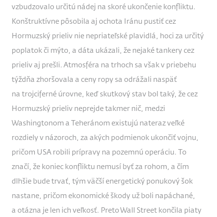
vzbudzovalo určitú nádej na skoré ukončenie konfliktu.
Konštruktívne pôsobila aj ochota Iránu pustiť cez
Hormuzský prieliv nie nepriateľské plavidlá, hoci za určitý
poplatok či mýto, a dáta ukázali, že nejaké tankery cez
prieliv aj prešli. Atmosféra na trhoch sa však v priebehu
týždňa zhoršovala a ceny ropy sa odrážali naspäť
na trojciferné úrovne, keď skutkový stav bol taký, že cez
Hormuzský prieliv neprejde takmer nič, medzi
Washingtonom a Teheránom existujú nateraz veľké
rozdiely v názoroch, za akých podmienok ukončiť vojnu,
pričom USA robili prípravy na pozemnú operáciu. To
značí, že koniec konfliktu nemusí byť za rohom, a čím
dlhšie bude trvať, tým väčší energetický ponukový šok
nastane, pričom ekonomické škody už boli napáchané,
a otázna je len ich veľkosť. Preto Wall Street končila piaty