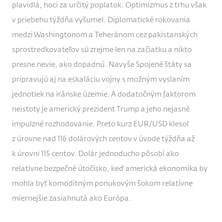
plavidlá, hoci za určitý poplatok. Optimizmus z trhu však
v priebehu týždňa vyšumel. Diplomatické rokovania
medzi Washingtonom a Teheránom cez pakistanských
sprostredkovateľov sú zrejme len na začiatku a nikto
presne nevie, ako dopadnú. Navyše Spojené štáty sa
pripravujú aj na eskaláciu vojny s možným vyslaním
jednotiek na iránske územie. A dodatočným faktorom
neistoty je americký prezident Trump a jeho nejasné
impulzné rozhodovanie. Preto kurz EUR/USD klesol
z úrovne nad 116 dolárových centov v úvode týždňa až
k úrovni 115 centov. Dolár jednoducho pôsobí ako
relatívne bezpečné útočisko, keď americká ekonomika by
mohla byť komoditným ponukovým šokom relatívne
miernejšie zasiahnutá ako Európa.