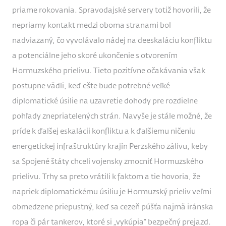
priame rokovania. Spravodajské servery totiž hovorili, že
nepriamy kontakt medzi oboma stranami bol
nadviazaný, čo vyvolávalo nádej na deeskaláciu konfliktu
a potenciálne jeho skoré ukončenie s otvorením
Hormuzského prielivu. Tieto pozitívne očakávania však
postupne vädli, keď ešte bude potrebné veľké
diplomatické úsilie na uzavretie dohody pre rozdielne
pohľady znepriatelených strán. Navyše je stále možné, že
príde k ďalšej eskalácii konfliktu a k ďalšiemu ničeniu
energetickej infraštruktúry krajín Perzského zálivu, keby
sa Spojené štáty chceli vojensky zmocniť Hormuzského
prielivu. Trhy sa preto vrátili k faktom a tie hovoria, že
napriek diplomatickému úsiliu je Hormuzský prieliv veľmi
obmedzene priepustný, keď sa cezeň púšťa najmä iránska
ropa či pár tankerov, ktoré si „vykúpia“ bezpečný prejazd.