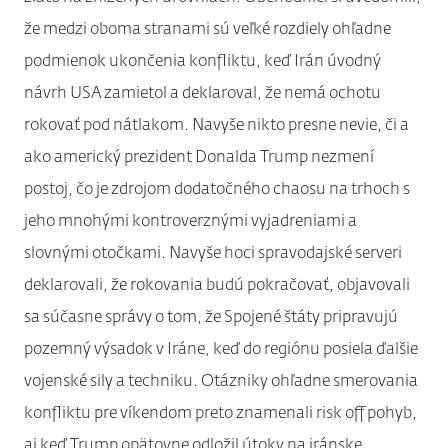
že medzi oboma stranami sú veľké rozdiely ohľadne
podmienok ukončenia konfliktu, keď Irán úvodný
návrh USA zamietol a deklaroval, že nemá ochotu
rokovať pod nátlakom. Navyše nikto presne nevie, či a
ako americký prezident Donalda Trump nezmení
postoj, čo je zdrojom dodatočného chaosu na trhoch s
jeho mnohými kontroverznými vyjadreniami a
slovnými otočkami. Navyše hoci spravodajské serveri
deklarovali, že rokovania budú pokračovať, objavovali
sa súčasne správy o tom, že Spojené štáty pripravujú
pozemný výsadok v Iráne, keď do regiónu posiela ďalšie
vojenské sily a techniku. Otázniky ohľadne smerovania
konfliktu pre víkendom preto znamenali risk off pohyb,
aj keď Trump opätovne odložil útoky na iránske