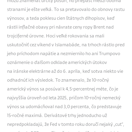
môžu znamenať určitý posun, no priepasť medzi oboma
stranami je ešte veľká. To sa pretavovalo do obnovy rastu
výnosov, a teda poklesu cien štátnych dlhopisov, keď
rástli inflačné obavy pri návrate ceny ropy Brent nad
trojciferné úrovne. Hoci veľké rokovania sa mali
uskutočniť cez víkend v Islamabáde, na trhoch rástlo pred
jeho príchodom napätie a nezmiernilo ho ani Trumpovo
oznámenie o ďalšom odklade amerických útokov
na iránske elektrárne až do 6. apríla, keď sotva niekto vie
odhadnúť ich výsledok. To znamenalo, že 10-ročný
americký výnos sa posúval k 4,5-percentnej méte, čo je
najvyššia úroveň od leta 2025, pričom 10-ročný nemecký
výnos sa udomácňoval nad 3,0 percenta, čo predstavuje
15-ročné maximá. Derivátové trhy jednoducho už
nepredpokladajú, že Fed v tomto roku doručí nejaký „cut“,