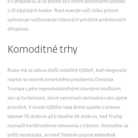
a v prípade ECB sa počíta až s tromi zvýšeniami sadzieb
o 25 bázických bodov. Rast averzie voči riziku pritom
spôsobuje rozširovanie rizikových prirážok podnikových
dlhopisov.
Komoditné trhy
Ropa má za sebou ďalší volatilný týždeň, keď reagovala
najmä na slovník amerického prezidenta Donalda
Trumpa s jeho nepredvídateľnými slovnými otočkami,
ako aj tvrdeniami, ktoré nevnímali obchodníci ako úplne
pravdivé. V úvode týždňa ropa Brent spadla z úrovne
takmer 115 dolárov až k hladine 96 dolárov, keď Trump
naznačil konštruktívne rokovania s Iránom. Komodita sa
príliš neodrazila, ani keď Teherán poprel akékoľvek