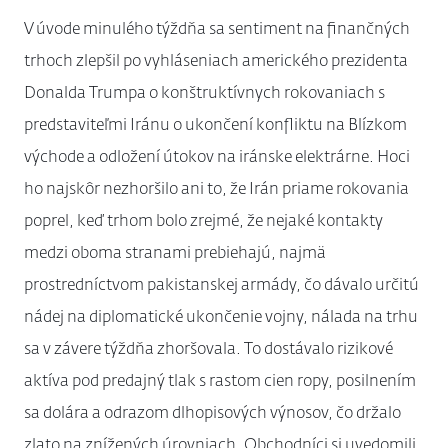
V úvode minulého týždňa sa sentiment na finančných
trhoch zlepšil po vyhláseniach amerického prezidenta
Donalda Trumpa o konštruktívnych rokovaniach s
predstaviteľmi Iránu o ukončení konfliktu na Blízkom
východe a odložení útokov na iránske elektrárne. Hoci
ho najskôr nezhoršilo ani to, že Irán priame rokovania
poprel, keď trhom bolo zrejmé, že nejaké kontakty
medzi oboma stranami prebiehajú, najmä
prostredníctvom pakistanskej armády, čo dávalo určitú
nádej na diplomatické ukončenie vojny, nálada na trhu
sa v závere týždňa zhoršovala. To dostávalo rizikové
aktíva pod predajný tlak s rastom cien ropy, posilnením
sa dolára a odrazom dlhopisových výnosov, čo držalo
zlato na znížených úrovniach. Obchodníci si uvedomili,