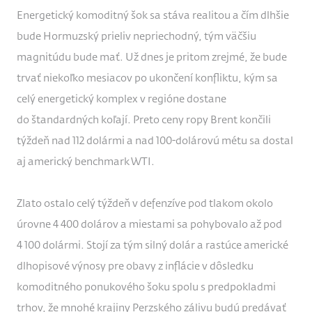
Energetický komoditný šok sa stáva realitou a čím dlhšie
bude Hormuzský prieliv nepriechodný, tým väčšiu
magnitúdu bude mať. Už dnes je pritom zrejmé, že bude
trvať niekoľko mesiacov po ukončení konfliktu, kým sa
celý energetický komplex v regióne dostane
do štandardných koľají. Preto ceny ropy Brent končili
týždeň nad 112 dolármi a nad 100-dolárovú métu sa dostal
aj americký benchmark WTI.
Zlato ostalo celý týždeň v defenzíve pod tlakom okolo
úrovne 4 400 dolárov a miestami sa pohybovalo až pod
4 100 dolármi. Stojí za tým silný dolár a rastúce americké
dlhopisové výnosy pre obavy z inflácie v dôsledku
komoditného ponukového šoku spolu s predpokladmi
trhov, že mnohé krajiny Perzského zálivu budú predávať