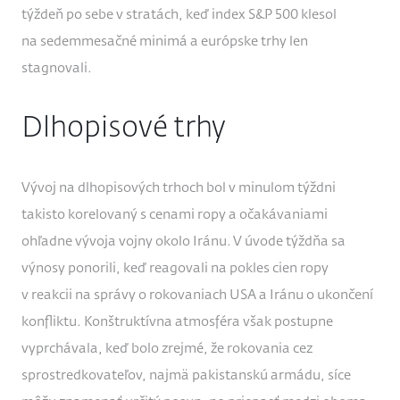
týždeň po sebe v stratách, keď index S&P 500 klesol
na sedemmesačné minimá a európske trhy len
stagnovali.
Dlhopisové trhy
Vývoj na dlhopisových trhoch bol v minulom týždni
takisto korelovaný s cenami ropy a očakávaniami
ohľadne vývoja vojny okolo Iránu. V úvode týždňa sa
výnosy ponorili, keď reagovali na pokles cien ropy
v reakcii na správy o rokovaniach USA a Iránu o ukončení
konfliktu. Konštruktívna atmosféra však postupne
vyprchávala, keď bolo zrejmé, že rokovania cez
sprostredkovateľov, najmä pakistanskú armádu, síce