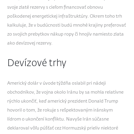
svoje zlaté rezervy s cieľom financovať obnovu
poškodenej energetickej infraštruktúry. Okrem toho trh
kalkuluje, že v budúcnosti budú mnohé krajiny preferovať
zo svojich prebytkov nákup ropy či hnojív namiesto zlata
ako devízovej rezervy.
Devízové trhy
Americký dolár v úvode týždňa oslabil pri nádeji
obchodníkov, že vojna okolo Iránu by sa mohla relatívne
rýchlo ukončiť, keď americký prezident Donald Trump
hovoril o tom, že rokuje s rešpektovaným iránskym
lídrom o ukončení konfliktu. Navyše Irán súčasne
deklaroval vôľu púšťať cez Hormuzský prieliv niektoré