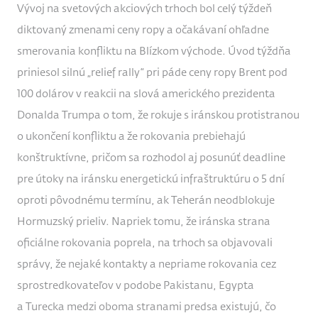
Vývoj na svetových akciových trhoch bol celý týždeň
diktovaný zmenami ceny ropy a očakávaní ohľadne
smerovania konfliktu na Blízkom východe. Úvod týždňa
priniesol silnú „relief rally“ pri páde ceny ropy Brent pod
100 dolárov v reakcii na slová amerického prezidenta
Donalda Trumpa o tom, že rokuje s iránskou protistranou
o ukončení konfliktu a že rokovania prebiehajú
konštruktívne, pričom sa rozhodol aj posunúť deadline
pre útoky na iránsku energetickú infraštruktúru o 5 dní
oproti pôvodnému termínu, ak Teherán neodblokuje
Hormuzský prieliv. Napriek tomu, že iránska strana
oficiálne rokovania poprela, na trhoch sa objavovali
správy, že nejaké kontakty a nepriame rokovania cez
sprostredkovateľov v podobe Pakistanu, Egypta
a Turecka medzi oboma stranami predsa existujú, čo