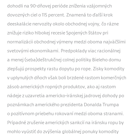
dohodli na 90-dňovej perióde zníženia vzájomných
dovozných ciel o 115 percent. Znamená to ďalší krok
deeskalácie nervozity okolo obchodnej vojny, čo rázne
znižuje riziko hlbokej recesie Spojených štátov pri
normalizácii obchodnej výmeny medzi oboma najväčšími
svetovými ekonomikami. Predpoklady viac racionálnej
a menej (seba)deštrukčnej colnej politiky Bieleho domu
zlepšujú prospekty rastu dopytu po rope. Zisky komodity
v uplynulých dňoch však boli brzdené rastom komerčných
zásob amerických ropných produktov, ako aj rastom
nádeje z uzavretia americko-iránskej jadrovej dohody po
poznámkach amerického prezidenta Donalda Trumpa
o pozitívnom priebehu rokovaní medzi oboma stranami.
Prípadné zrušenie amerických sankcií na iránsku ropu by
mohlo vyústiť do zvýšenia globálnej ponuky komodity