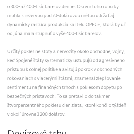
o 300- až 400-tisíc barelov denne. Okrem toho ropu by
mohla s rezervou pod 70-dolárovou métou udržať aj
dynamicky rastúca produkcia kartelu OPEC+, ktorá by už
od júna mala stúpnuť o vyše 400-tisíc barelov.
Určitý pokles neistoty a nervozity okolo obchodnej vojny,
keď Spojené štáty systematicky ustupujú od agresívneho
prístupu k colnej politike a avizujú pokrok v obchodných
rokovaniach s viacerými štátmi, znamenal zlepšovanie
sentimentu na finančných trhoch s poklesom dopytu po
bezpečných prístavoch. To sa pretavilo do takmer
štvorpercentného poklesu cien zlata, ktoré končilo týždeň
v okolí úrovne 3 200 dolárov.