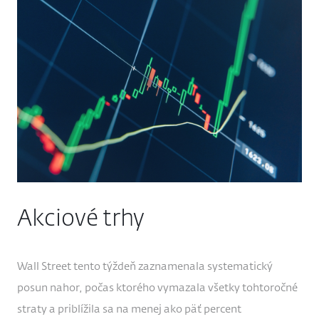
Akciové trhy
Wall Street tento týždeň zaznamenala systematický
posun nahor, počas ktorého vymazala všetky tohtoročné
straty a priblížila sa na menej ako päť percent