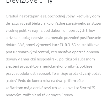
Devízové trhy
Graduálne roztápanie sa obchodnej vojny, keď Biely dom
de facto vyvesil bielu vlajku ohľadne agresívneho prístupu
v colnej politike najmä pod tlakom dlhopisových trhov
a rizika hlbokej recesie, znamenalo pozvoľné posilňovanie
dolára. Vzájomný výmenný kurz EUR/USD sa stabilizoval
pod 112 dolárovými centmi, keď nastáva opatrná obnova
dôvery v americkú hospodársku politiku pri súčasnom
zlepšení prospektov americkej ekonomiky (a poklese
pravdepodobnosti recesie). To znižuje aj očakávaný počet
„cutov“ Fedu do konca roka na dva, pričom ešte
začiatkom mája derivátový trh kalkuloval so štyrmi 25-
bodovými zníženiami základných úrokov.