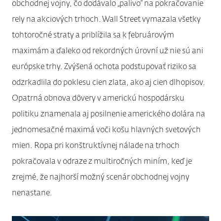
obchodnej vojny, čo dodávalo „palivo“ na pokračovanie
rely na akciových trhoch. Wall Street vymazala všetky
tohtoročné straty a priblížila sa k februárovým
maximám a ďaleko od rekordných úrovní už nie sú ani
európske trhy. Zvýšená ochota podstupovať riziko sa
odzrkadlila do poklesu cien zlata, ako aj cien dlhopisov.
Opatrná obnova dôvery v americkú hospodársku
politiku znamenala aj posilnenie amerického dolára na
jednomesačné maximá voči košu hlavných svetových
mien. Ropa pri konštruktívnej nálade na trhoch
pokračovala v odraze z multiročných miním, keď je
zrejmé, že najhorší možný scenár obchodnej vojny
nenastane.