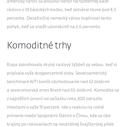
americký výnos sa posunul nahor na týždennej báze
rádovo o 10 bázických bodov, keď zatváral tesne pod 4,5
percenta. Desaťročný nemecký výnos kopíroval tento
pohyb, keď sa snažil udomácniť na 2,6 percenta.
Komoditné trhy
Ropa zaknihovala druhý rastový týždeň za sebou, keď si
pripísala vyše dvojpercentné zisky. Severoamerický
benchmark WTI končil obchodovanie nad 62 dolármi
a severomorská zmes Brent nad 65 dolármi. Komodita sa
z najnižších úrovní od začiatku roka 2021 odrazila
miestami o vyše 10 percent. Ide o reakciu na colné
prímerie medzi Spojenými štátmi a Čínou, kde sa obe
krajiny po rokovaniach na neutrálnej švajčiarskej pôde