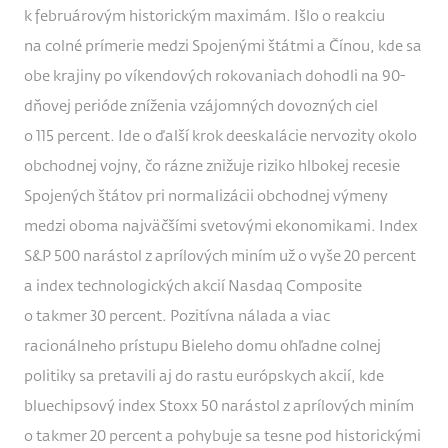
k februárovým historickým maximám. Išlo o reakciu
na colné prímerie medzi Spojenými štátmi a Čínou, kde sa
obe krajiny po víkendových rokovaniach dohodli na 90-
dňovej perióde zníženia vzájomných dovozných ciel
o 115 percent. Ide o ďalší krok deeskalácie nervozity okolo
obchodnej vojny, čo rázne znižuje riziko hlbokej recesie
Spojených štátov pri normalizácii obchodnej výmeny
medzi oboma najväčšími svetovými ekonomikami. Index
S&P 500 narástol z aprílových miním už o vyše 20 percent
a index technologických akcií Nasdaq Composite
o takmer 30 percent. Pozitívna nálada a viac
racionálneho prístupu Bieleho domu ohľadne colnej
politiky sa pretavili aj do rastu európskych akcií, kde
bluechipsový index Stoxx 50 narástol z aprílových miním
o takmer 20 percent a pohybuje sa tesne pod historickými