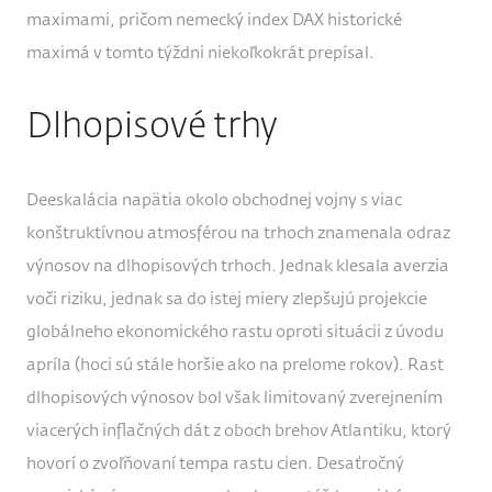
maximami, pričom nemecký index DAX historické
maximá v tomto týždni niekoľkokrát prepísal.
Dlhopisové trhy
Deeskalácia napätia okolo obchodnej vojny s viac
konštruktívnou atmosférou na trhoch znamenala odraz
výnosov na dlhopisových trhoch. Jednak klesala averzia
voči riziku, jednak sa do istej miery zlepšujú projekcie
globálneho ekonomického rastu oproti situácii z úvodu
apríla (hoci sú stále horšie ako na prelome rokov). Rast
dlhopisových výnosov bol však limitovaný zverejnením
viacerých inflačných dát z oboch brehov Atlantiku, ktorý
hovorí o zvoľňovaní tempa rastu cien. Desaťročný