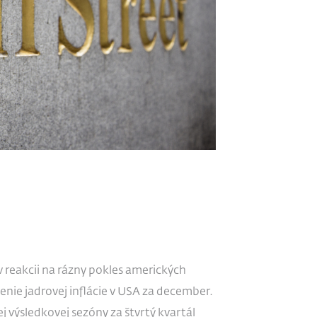
v reakcii na rázny pokles amerických
enie jadrovej inflácie v USA za december.
 výsledkovej sezóny za štvrtý kvartál