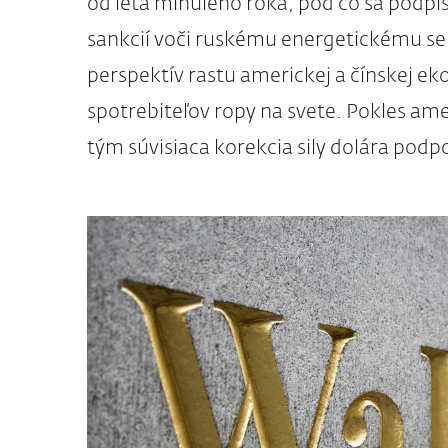
od leta minulého roka, pod čo sa podpi
sankcií voči ruskému energetickému sek
perspektív rastu americkej a čínskej e
spotrebiteľov ropy na svete. Pokles am
tým súvisiaca korekcia sily dolára podpori