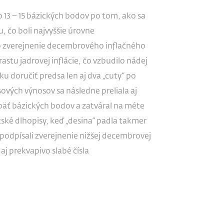
o 13 – 15 bázických bodov po tom, ako sa
, čo boli najvyššie úrovne
o zverejnenie decembrového inflačného
astu jadrovej inflácie, čo vzbudilo nádej
 doručiť predsa len aj dva „cuty“ po
ových výnosov sa následne preliala aj
päť bázických bodov a zatváral na méte
tské dlhopisy, keď „desina“ padla takmer
podpísali zverejnenie nižšej decembrovej
aj prekvapivo slabé čísla