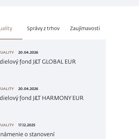
uality
Správy z trhov
Zaujímavosti
UALITY
20.04.2026
dielový fond J&T GLOBAL EUR
UALITY
20.04.2026
dielový fond J&T HARMONY EUR
UALITY
17.12.2025
námenie o stanovení