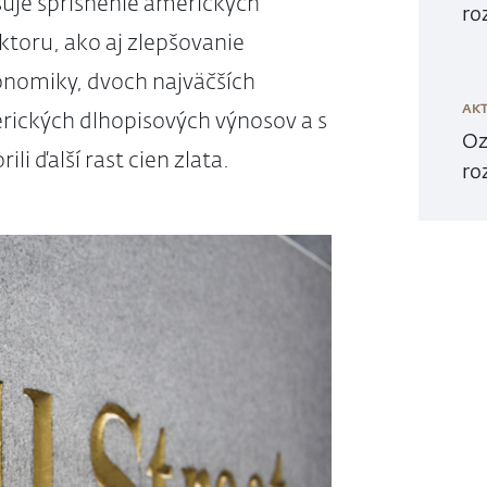
suje sprísnenie amerických
ro
toru, ako aj zlepšovanie
konomiky, dvoch najväčších
AKT
erických dlhopisových výnosov a s
Oz
li ďalší rast cien zlata.
ro