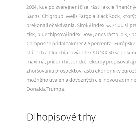
2024, kde po zverejnení čísel rástli akcie finanč
Sachs, Citigroup, Wells Fargo a BlackRock, ktor
prekonali očakávania. Široký index S&P 500 si p
zisk, bluechipsový index Dow Jones rástol o 3,7
Composite pridal takmer 2,5 percenta. Európske 
štátoch a bluechipsový index STOXX 50 sa posunul
maximá, pričom historické rekordy prepisoval aj
zhoršovaniu prospektov rastu ekonomiky euroz
možného uvalenia dovozných ciel novou admini
Donalda Trumpa.
Dlhopisové trhy