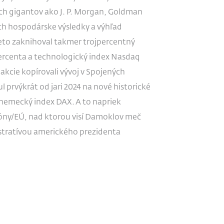
ných gigantov ako J. P. Morgan, Goldman
ých hospodárske výsledky a výhľad
reto zaknihoval takmer trojpercentný
 percenta a technologický index Nasdaq
akcie kopírovali vývoj v Spojených
 prvýkrát od jari 2024 na nové historické
 nemecký index DAX. A to napriek
óny/EÚ, nad ktorou visí Damoklov meč
stratívou amerického prezidenta