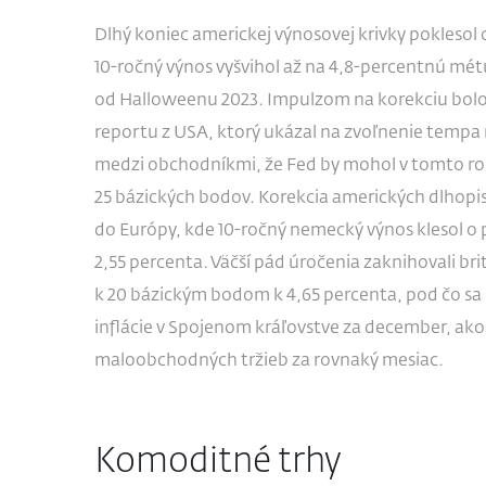
Dlhý koniec americkej výnosovej krivky poklesol 
10-ročný výnos vyšvihol až na 4,8-percentnú métu
od Halloweenu 2023. Impulzom na korekciu bol
reportu z USA, ktorý ukázal na zvoľnenie tempa r
medzi obchodníkmi, že Fed by mohol v tomto roku
25 bázických bodov. Korekcia amerických dlhopis
do Európy, kde 10-ročný nemecký výnos klesol o 
2,55 percenta. Väčší pád úročenia zaknihovali bri
k 20 bázickým bodom k 4,65 percenta, pod čo sa 
inflácie v Spojenom kráľovstve za december, ako 
maloobchodných tržieb za rovnaký mesiac.
Komoditné trhy