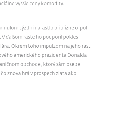
iálne vyššie ceny komodity.
minulom týždni narástlo približne o pol
 V ďalšom raste ho podporil pokles
lára. Okrem toho impulzom na jeho rast
y nového amerického prezidenta Donalda
raničnom obchode, ktorý sám osebe
 čo znova hrá v prospech zlata ako