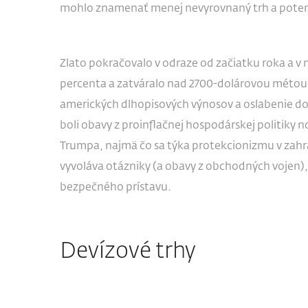
mohlo znamenať menej nevyrovnaný trh a potenc
Zlato pokračovalo v odraze od začiatku roka a v 
percenta a zatváralo nad 2700-dolárovou métou.
amerických dlhopisových výnosov a oslabenie do
boli obavy z proinflačnej hospodárskej politik
Trumpa, najmä čo sa týka protekcionizmu v zah
vyvoláva otázniky (a obavy z obchodných vojen),
bezpečného prístavu.
Devízové trhy