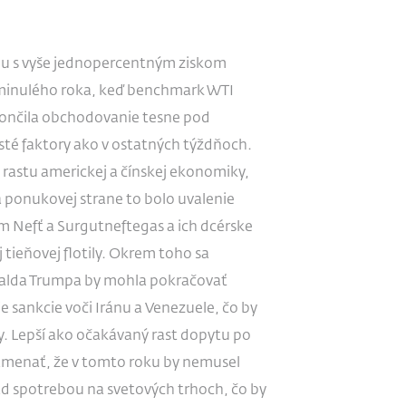
ou s vyše jednopercentným ziskom
a minulého roka, keď benchmark WTI
končila obchodovanie tesne pod
 isté faktory ako v ostatných týždňoch.
 rastu americkej a čínskej ekonomiky,
a ponukovej strane to bolo uvalenie
m Nefť a Surgutneftegas a ich dcérske
 tieňovej flotily. Okrem toho sa
nalda Trumpa by mohla pokračovať
šie sankcie voči Iránu a Venezuele, čo by
y. Lepší ako očakávaný rast dopytu po
menať, že v tomto roku by nemusel
ad spotrebou na svetových trhoch, čo by