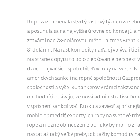
Ropa zaznamenala štvrtý rastový týždeň za seb
a posunula sa na najvyššie úrovne od konca júl
zatváral nad 78-dolárovou métou a zmes Brent 
81 dolármi. Na rast komodity naďalej vplývali tie
Na strane dopytu to bolo zlepšovanie perspektív
dvoch najväčších spotrebiteľov ropy na svete. N
amerických sankcií na ropné spoločnosti Gazpro
spoločnosti a vyše 180 tankerov v rámci takzvanej
obchodníci obávajú, že nová administratíva Do
v sprísnení sankcií voči Rusku a zaviesť aj prísnej
mohlo obmedziť exporty ich ropy na svetové trh
rope a možné obmedzenie ponuky by mohlo zna
nastať až taký veľký prebytok ťažby komodity n