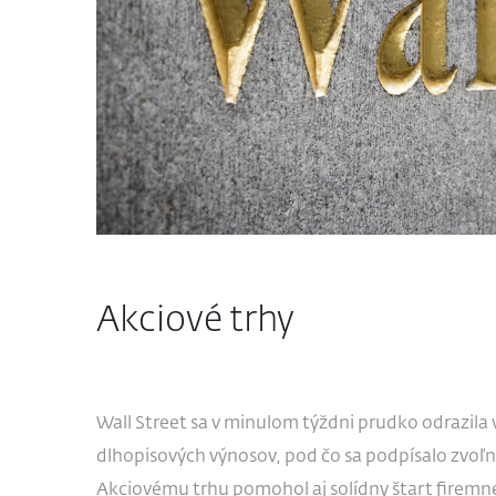
Akciové trhy
Wall Street sa v minulom týždni prudko odrazila 
dlhopisových výnosov, pod čo sa podpísalo zvoľn
Akciovému trhu pomohol aj solídny štart firemnej