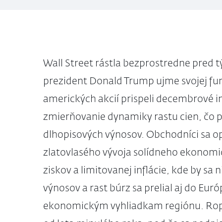
Wall Street rástla bezprostredne pred 
prezident Donald Trump ujme svojej fu
amerických akcií prispeli decembrové in
zmierňovanie dynamiky rastu cien, čo p
dlhopisových výnosov. Obchodníci sa o
zlatovlasého vývoja solídneho ekonomi
ziskov a limitovanej inflácie, kde by sa 
výnosov a rast búrz sa prelial aj do Eur
ekonomickým vyhliadkam regiónu. Ropa 