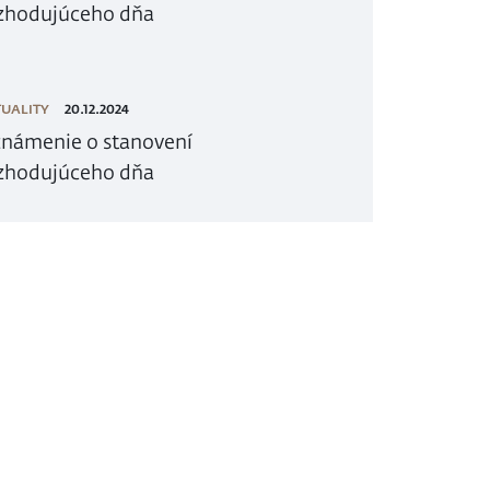
zhodujúceho dňa
UALITY
20.12.2024
námenie o stanovení
zhodujúceho dňa