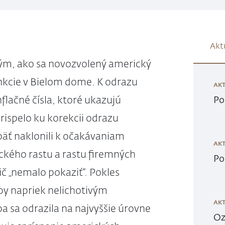
Akt
tým, ako sa novozvolený americký
nkcie v Bielom dome. K odrazu
AKT
flačné čísla, ktoré ukazujú
Po
rispelo ku korekcii odrazu
päť naklonili k očakávaniam
AKT
ckého rastu a rastu firemných
Po
nič „nemalo pokaziť“. Pokles
ópy napriek nelichotivým
AKT
sa odrazila na najvyššie úrovne
Oz