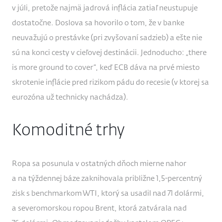
v júli, pretože najmä jadrová inflácia zatiaľ neustupuje
dostatočne. Doslova sa hovorilo o tom, že v banke
neuvažujú o prestávke (pri zvyšovaní sadzieb) a ešte nie
sú na konci cesty v cieľovej destinácii. Jednoducho: „there
is more ground to cover“, keď ECB dáva na prvé miesto
skrotenie inflácie pred rizikom pádu do recesie (v ktorej sa
eurozóna už technicky nachádza).
Komoditné trhy
Ropa sa posunula v ostatných dňoch mierne nahor
a na týždennej báze zaknihovala približne 1,5-percentný
zisk s benchmarkom WTI, ktorý sa usadil nad 71 dolármi,
a severomorskou ropou Brent, ktorá zatvárala nad