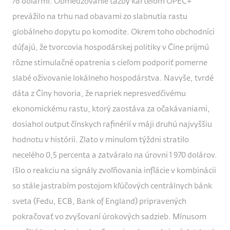
76 dolármi. Obmedzovanie ťažby kartelom OPEC+
prevážilo na trhu nad obavami zo slabnutia rastu
globálneho dopytu po komodite. Okrem toho obchodníci
dúfajú, že tvorcovia hospodárskej politiky v Číne prijmú
rôzne stimulačné opatrenia s cieľom podporiť pomerne
slabé oživovanie lokálneho hospodárstva. Navyše, tvrdé
dáta z Číny hovoria, že napriek nepresvedčivému
ekonomickému rastu, ktorý zaostáva za očakávaniami,
dosiahol output čínskych rafinérií v máji druhú najvyššiu
hodnotu v histórii. Zlato v minulom týždni stratilo
necelého 0,5 percenta a zatváralo na úrovni 1 970 dolárov.
Išlo o reakciu na signály zvoľňovania inflácie v kombinácii
so stále jastrabím postojom kľúčových centrálnych bánk
sveta (Fedu, ECB, Bank of England) pripravených
pokračovať vo zvyšovaní úrokových sadzieb. Mínusom