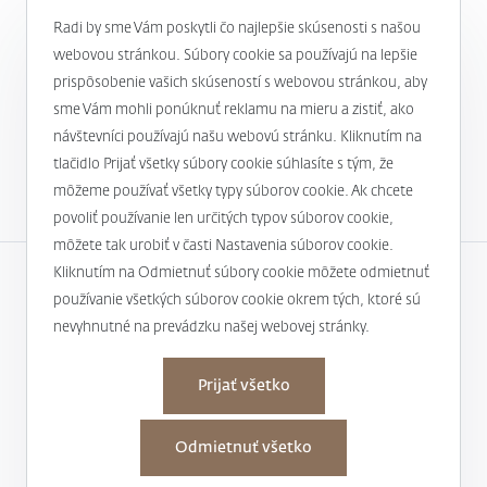
Radi by sme Vám poskytli čo najlepšie skúsenosti s našou
webovou stránkou. Súbory cookie sa používajú na lepšie
prispôsobenie vašich skúseností s webovou stránkou, aby
Novinky a aktuality
sme Vám mohli ponúknuť reklamu na mieru a zistiť, ako
návštevníci používajú našu webovú stránku. Kliknutím na
1
tlačidlo Prijať všetky súbory cookie súhlasíte s tým, že
môžeme používať všetky typy súborov cookie. Ak chcete
povoliť používanie len určitých typov súborov cookie,
môžete tak urobiť v časti Nastavenia súborov cookie.
Kliknutím na Odmietnuť súbory cookie môžete odmietnuť
používanie všetkých súborov cookie okrem tých, ktoré sú
Spoločnosť
nevyhnutné na prevádzku našej webovej stránky.
Užitočné informácie
Osobné údaje
Prijať všetko
Kontakty
Nastaviť cookies
Odmietnuť všetko