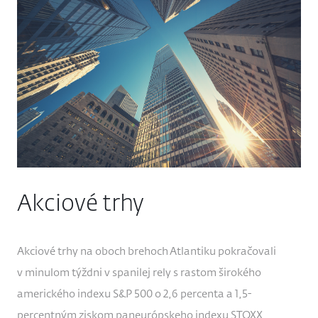
Akciové trhy
Akciové trhy na oboch brehoch Atlantiku pokračovali
v minulom týždni v spanilej rely s rastom širokého
amerického indexu S&P 500 o 2,6 percenta a 1,5-
percentným ziskom paneurópskeho indexu STOXX