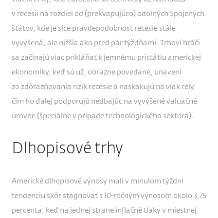
v recesii na rozdiel od (prekvapujúco) odolných Spojených
štátov, kde je síce pravdepodobnosť recesie stále
vyvýšená, ale nižšia ako pred pár týždňami. Trhoví hráči
sa začínajú viac prikláňať k jemnému pristátiu americkej
ekonomiky, keď sú už, obrazne povedané, unavení
zo zdôrazňovania rizík recesie a naskakujú na vlak rely,
čím ho ďalej podporujú nedbajúc na vyvýšené valuačné
úrovne (špeciálne v prípade technologického sektora).
Dlhopisové trhy
Americké dlhopisové výnosy mali v minulom týždni
tendenciu skôr stagnovať s 10-ročným výnosom okolo 3,75
percenta, keď na jednej strane inflačné tlaky v miestnej