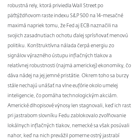
robustná rely, ktorá priviedla Wall Street po
päťtýždňovom raste indexu S&P 500 na 14-mesačné
maximá napriek tomu, že Fed aj ECB naznačili na
svojich zasadnutiach ochotu ďalej sprísňovať menovú
politiku. Konštruktívna nálada čerpá energiu zo
signálov výrazného ústupu inflačných tlakov a
relatívnej robustnosti (najmä americkej) ekonomiky, čo
dáva nádej na jej jemné pristátie. Okrem toho sa burzy
stále nechajú unášať na vlne eufórie okolo umelej
inteligencie, čo pomáha technologickým akciám.
Americké dlhopisové výnosy len stagnovali, keď ich rast
pri jastrabom slovníku Fedu zablokovalo zvoľňovanie
lokálnych inflačných tlakov, nemecké sa však posúvali
nahor, keď na nich prevážil pomerne ostrý jastrabí