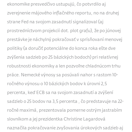
ekonomike presvedčivo ustupujú, čo potvrdilo aj
zverejnenie májového inflačného reportu, no na druhej
strane Fed na svojom zasadnutí signalizoval (aj
prostredníctvom projekcií dot. plot grafu), že po júnovej
prestávke je náchylný pokračovať v sprísňovaní menovej
politiky (a doručiť potenciálne do konca roka ešte dve
zvýšenia sadzieb po 25 bázických bodoch) pri relatívnej
robustnosti ekonomiky a len pozvoľne chladnúcom trhu
práce. Nemecké výnosy sa posúvali nahor s rastom 10-
ročného výnosu o 10 bázických bodov k úrovni 2,5
percenta, keď ECB sa na svojom zasadnutí a zvýšení
sadzieb o 25 bodov na 3,5 percenta , čo predstavuje na 22-
ročné maximá, prezentovala pomerne ostrým jastrabím
slovníkom a jej prezidentka Christine Lagardová
naznačila pokračovanie zvyšovania úrokových sadzieb aj