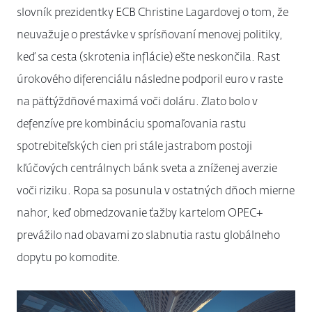
slovník prezidentky ECB Christine Lagardovej o tom, že
neuvažuje o prestávke v sprísňovaní menovej politiky,
keď sa cesta (skrotenia inflácie) ešte neskončila. Rast
úrokového diferenciálu následne podporil euro v raste
na päťtýždňové maximá voči doláru. Zlato bolo v
defenzíve pre kombináciu spomaľovania rastu
spotrebiteľských cien pri stále jastrabom postoji
kľúčových centrálnych bánk sveta a zníženej averzie
voči riziku. Ropa sa posunula v ostatných dňoch mierne
nahor, keď obmedzovanie ťažby kartelom OPEC+
prevážilo nad obavami zo slabnutia rastu globálneho
dopytu po komodite.