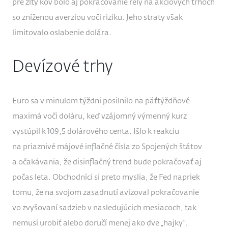
pre žltý kov bolo aj pokračovanie rely na akciových trhoch
so zníženou averziou voči riziku. Jeho straty však
limitovalo oslabenie dolára.
Devízové trhy
Euro sa v minulom týždni posilnilo na päťtýždňové
maximá voči doláru, keď vzájomný výmenný kurz
vystúpil k 109,5 dolárového centa. Išlo k reakciu
na priaznivé májové inflačné čísla zo Spojených štátov
a očakávania, že disinflačný trend bude pokračovať aj
počas leta. Obchodníci si preto myslia, že Fed napriek
tomu, že na svojom zasadnutí avizoval pokračovanie
vo zvyšovaní sadzieb v nasledujúcich mesiacoch, tak
nemusí urobiť alebo doručí menej ako dve „hajky“.