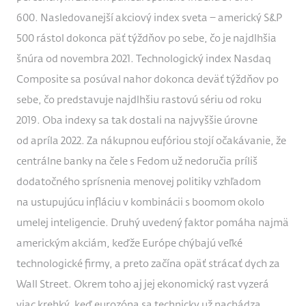
600. Nasledovanejší akciový index sveta – americký S&P
500 rástol dokonca päť týždňov po sebe, čo je najdlhšia
šnúra od novembra 2021. Technologický index Nasdaq
Composite sa posúval nahor dokonca deväť týždňov po
sebe, čo predstavuje najdlhšiu rastovú sériu od roku
2019. Oba indexy sa tak dostali na najvyššie úrovne
od apríla 2022. Za nákupnou eufóriou stojí očakávanie, že
centrálne banky na čele s Fedom už nedoručia príliš
dodatočného sprísnenia menovej politiky vzhľadom
na ustupujúcu infláciu v kombinácii s boomom okolo
umelej inteligencie. Druhý uvedený faktor pomáha najmä
americkým akciám, keďže Európe chýbajú veľké
technologické firmy, a preto začína opäť strácať dych za
Wall Street. Okrem toho aj jej ekonomický rast vyzerá
viac krehký, keď eurozóna sa technicky už nachádza