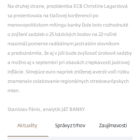
Na druhej strane, prezidentka ECB Christine Lagardová
sa prezentovala na tlačovej konferencii po
menovopolitickom mítingu banky (kde bolo rozhodnuté
o zvýšení sadzieb o 25 bázických bodov na 22-ročné
maximá) pomerne radikálnym jastrabím slovníkom
a predoznámila, že aj v júli bude zvyšovať úrokové sadzby
a možno aj v septembri pri obavách z lepkavosti jadrovej
inflácie. Silnejúce euro napriek zníženej averzii voči riziku
znamenalo oslabovanie regionálnych stredoeurópskych
mien.
Stanislav Pánis, analytik J&T BANKY
Aktuality
Správy z trhov
Zaujímavosti