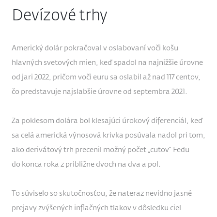
Devízové trhy
Americký dolár pokračoval v oslabovaní voči košu
hlavných svetových mien, keď spadol na najnižšie úrovne
od jari 2022, pričom voči euru sa oslabil až nad 117 centov,
čo predstavuje najslabšie úrovne od septembra 2021.
Za poklesom dolára bol klesajúci úrokový diferenciál, keď
sa celá americká výnosová krivka posúvala nadol pri tom,
ako derivátový trh precenil možný počet „cutov“ Fedu
do konca roka z približne dvoch na dva a pol.
To súviselo so skutočnosťou, že nateraz nevidno jasné
prejavy zvýšených inflačných tlakov v dôsledku ciel