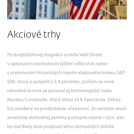
Akciové trhy
Po dvojtýždňovej stagnácii urobila Wall Street
v uplynulom obchodnom týždni veľký krok nahor
s prekonaním historických maxím vlajkového indexu S&P
500, ktorý si polepšil o 3,4 percenta, pričom na nové
rekordné úrovne sa posunul aj technologický index
Nasdaq Composite, ktorý získal až 4,3 percenta. Odraz
bol založený na predpoklade očakávaní, že neistota okolo
americkej obchodnej politiky postupne odznie s tým, ako
by mal Biely dom podpísať sériu obchodných dohôd