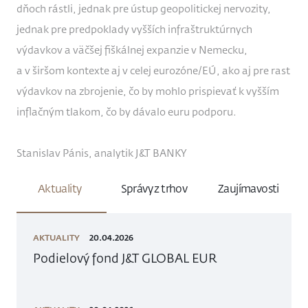
dňoch rástli, jednak pre ústup geopolitickej nervozity,
jednak pre predpoklady vyšších infraštruktúrnych
výdavkov a väčšej fiškálnej expanzie v Nemecku,
a v širšom kontexte aj v celej eurozóne/EÚ, ako aj pre rast
výdavkov na zbrojenie, čo by mohlo prispievať k vyšším
inflačným tlakom, čo by dávalo euru podporu.
Stanislav Pánis, analytik J&T BANKY
Aktuality
Správy z trhov
Zaujímavosti
AKTUALITY
20.04.2026
Podielový fond J&T GLOBAL EUR