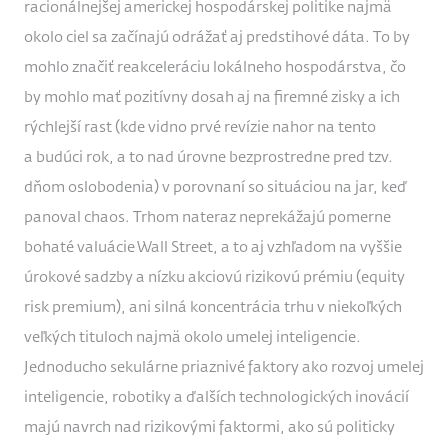
racionálnejšej americkej hospodárskej politike najmä
okolo ciel sa začínajú odrážať aj predstihové dáta. To by
mohlo značiť reakceleráciu lokálneho hospodárstva, čo
by mohlo mať pozitívny dosah aj na firemné zisky a ich
rýchlejší rast (kde vidno prvé revízie nahor na tento
a budúci rok, a to nad úrovne bezprostredne pred tzv.
dňom oslobodenia) v porovnaní so situáciou na jar, keď
panoval chaos. Trhom nateraz neprekážajú pomerne
bohaté valuácie Wall Street, a to aj vzhľadom na vyššie
úrokové sadzby a nízku akciovú rizikovú prémiu (equity
risk premium), ani silná koncentrácia trhu v niekoľkých
veľkých tituloch najmä okolo umelej inteligencie.
Jednoducho sekulárne priaznivé faktory ako rozvoj umelej
inteligencie, robotiky a ďalších technologických inovácií
majú navrch nad rizikovými faktormi, ako sú politicky