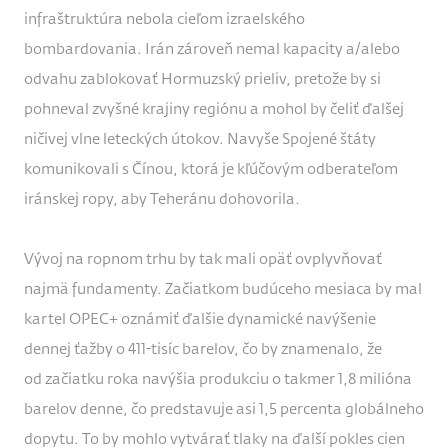
infraštruktúra nebola cieľom izraelského
bombardovania. Irán zároveň nemal kapacity a/alebo
odvahu zablokovať Hormuzský prieliv, pretože by si
pohneval zvyšné krajiny regiónu a mohol by čeliť ďalšej
ničivej vlne leteckých útokov. Navyše Spojené štáty
komunikovali s Čínou, ktorá je kľúčovým odberateľom
iránskej ropy, aby Teheránu dohovorila.
Vývoj na ropnom trhu by tak mali opäť ovplyvňovať
najmä fundamenty. Začiatkom budúceho mesiaca by mal
kartel OPEC+ oznámiť ďalšie dynamické navýšenie
dennej ťažby o 411-tisíc barelov, čo by znamenalo, že
od začiatku roka navýšia produkciu o takmer 1,8 milióna
barelov denne, čo predstavuje asi 1,5 percenta globálneho
dopytu. To by mohlo vytvárať tlaky na ďalší pokles cien