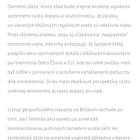
čierneho zlata, ktorý však bude zrejme brzdený signálom
sezónneho rastu dopytu a skutočnosťou, že zásoby
vo viacerých kľúčových regiónoch sveta sú relatívne nízke.
Proti ráznemu poklesu stoja aj očakávania „happyendu“
obchodnej vojny, kde trhy anticipujú, že Spojené štáty
podpíšu sériu obchodných dohôd s kľúčovými dovoznými
partnermi na čele s Čínou a EÚ, kde by colné sadzby mali
byť nižšie v porovnaní s úrovňami vyhlásenými počas tzv.
dňa oslobodenia, čo by malo zlepšovať perspektívy rastu
svetovej ekonomiky aj rastu dopytu po rope.
Ústup geopolitického napätia na Blízkom východe po
tom, ako Teherán ako odvetu za americké
bombardovania jadrových zariadení urobil skôr len
symbolický útok na americké vojenské základne v Katare