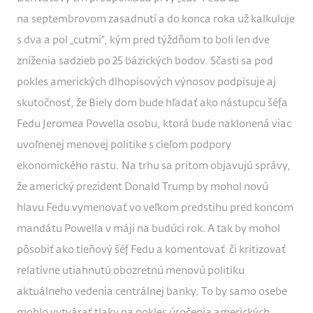
na septembrovom zasadnutí a do konca roka už kalkuluje
s dva a pol „cutmi“, kým pred týždňom to boli len dve
zníženia sadzieb po 25 bázických bodov. Sčasti sa pod
pokles amerických dlhopisových výnosov podpisuje aj
skutočnosť, že Biely dom bude hľadať ako nástupcu šéfa
Fedu Jeromea Powella osobu, ktorá bude naklonená viac
uvoľnenej menovej politike s cieľom podpory
ekonomického rastu. Na trhu sa pritom objavujú správy,
že americký prezident Donald Trump by mohol novú
hlavu Fedu vymenovať vo veľkom predstihu pred koncom
mandátu Powella v máji na budúci rok. A tak by mohol
pôsobiť ako tieňový šéf Fedu a komentovať či kritizovať
relatívne utiahnutú obozretnú menovú politiku
aktuálneho vedenia centrálnej banky. To by samo osebe
mohlo vytvárať tlaky na pokles úročenia amerických