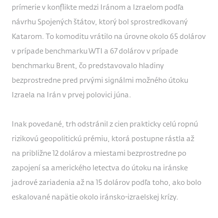
prímerie v konflikte medzi Iránom a Izraelom podľa
návrhu Spojených štátov, ktorý bol sprostredkovaný
Katarom. To komoditu vrátilo na úrovne okolo 65 dolárov
v prípade benchmarku WTI a 67 dolárov v prípade
benchmarku Brent, čo predstavovalo hladiny
bezprostredne pred prvými signálmi možného útoku
Izraela na Irán v prvej polovici júna.
Inak povedané, trh odstránil z cien prakticky celú ropnú
rizikovú geopolitickú prémiu, ktorá postupne rástla až
na približne 12 dolárov a miestami bezprostredne po
zapojení sa amerického letectva do útoku na iránske
jadrové zariadenia až na 15 dolárov podľa toho, ako bolo
eskalované napätie okolo iránsko-izraelskej krízy.