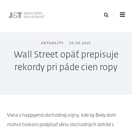
J&T Investičná
spoločnosť
AKTUALITY
30.06.2025
Wall Street opäť prepisuje
rekordy pri páde cien ropy
Viera v happyend obchodnej vojny, kde by Biely dom
mohol čoskoro podpísať sériu obchodných dohôd s