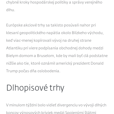
chybné kroky hospodárskej politiky a správy verejného
dlhu.
Európske akciové trhy sa takisto posúvali nahor pri
klesaní geopolitického napätia okolo Blízkeho východu,
keď viac-menej kopírovali vývoj na druhej strane
Atlantiku pri viere podpísania obchodnej dohody medzi
Bielym domom a Bruselom, kde by mali byť clá podstatne
nižšie ako tie, ktoré oznámil americký prezident Donald
Trump počas dňa oslobodenia.
Dlhopisové trhy
V minulom týždni bolo vidieť divergenciu vo vývoji dlhých
koncov výnosových kriviek medzi Spojenými štátmi