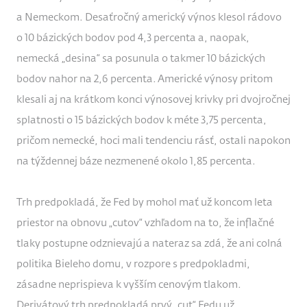
a Nemeckom. Desaťročný americký výnos klesol rádovo
o 10 bázických bodov pod 4,3 percenta a, naopak,
nemecká „desina“ sa posunula o takmer 10 bázických
bodov nahor na 2,6 percenta. Americké výnosy pritom
klesali aj na krátkom konci výnosovej krivky pri dvojročnej
splatnosti o 15 bázických bodov k méte 3,75 percenta,
pričom nemecké, hoci mali tendenciu rásť, ostali napokon
na týždennej báze nezmenené okolo 1,85 percenta.
Trh predpokladá, že Fed by mohol mať už koncom leta
priestor na obnovu „cutov“ vzhľadom na to, že inflačné
tlaky postupne odznievajú a nateraz sa zdá, že ani colná
politika Bieleho domu, v rozpore s predpokladmi,
zásadne neprispieva k vyšším cenovým tlakom.
Derivátový trh predpokladá prvý „cut“ Fedu už