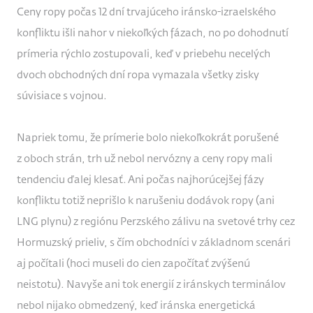
Ceny ropy počas 12 dní trvajúceho iránsko-izraelského
konfliktu išli nahor v niekoľkých fázach, no po dohodnutí
prímeria rýchlo zostupovali, keď v priebehu necelých
dvoch obchodných dní ropa vymazala všetky zisky
súvisiace s vojnou.
Napriek tomu, že prímerie bolo niekoľkokrát porušené
z oboch strán, trh už nebol nervózny a ceny ropy mali
tendenciu ďalej klesať. Ani počas najhorúcejšej fázy
konfliktu totiž neprišlo k narušeniu dodávok ropy (ani
LNG plynu) z regiónu Perzského zálivu na svetové trhy cez
Hormuzský prieliv, s čím obchodníci v základnom scenári
aj počítali (hoci museli do cien započítať zvýšenú
neistotu). Navyše ani tok energií z iránskych terminálov
nebol nijako obmedzený, keď iránska energetická