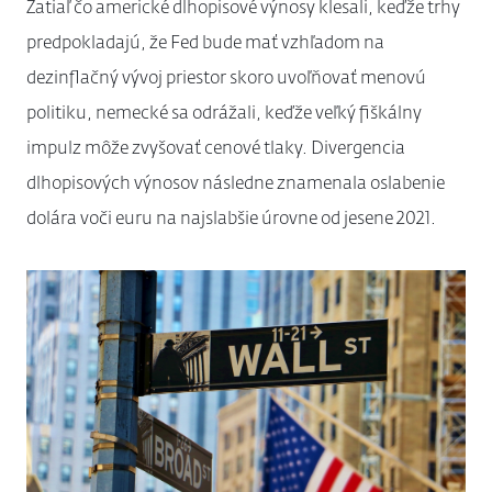
Zatiaľ čo americké dlhopisové výnosy klesali, keďže trhy
predpokladajú, že Fed bude mať vzhľadom na
dezinflačný vývoj priestor skoro uvoľňovať menovú
politiku, nemecké sa odrážali, keďže veľký fiškálny
impulz môže zvyšovať cenové tlaky. Divergencia
dlhopisových výnosov následne znamenala oslabenie
dolára voči euru na najslabšie úrovne od jesene 2021.