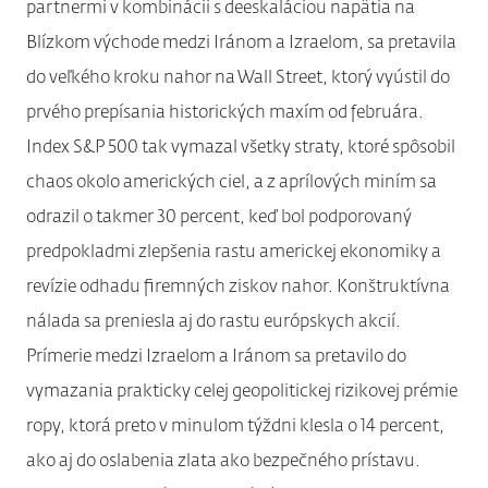
partnermi v kombinácii s deeskaláciou napätia na
Blízkom východe medzi Iránom a Izraelom, sa pretavila
do veľkého kroku nahor na Wall Street, ktorý vyústil do
prvého prepísania historických maxím od februára.
Index S&P 500 tak vymazal všetky straty, ktoré spôsobil
chaos okolo amerických ciel, a z aprílových miním sa
odrazil o takmer 30 percent, keď bol podporovaný
predpokladmi zlepšenia rastu americkej ekonomiky a
revízie odhadu firemných ziskov nahor. Konštruktívna
nálada sa preniesla aj do rastu európskych akcií.
Prímerie medzi Izraelom a Iránom sa pretavilo do
vymazania prakticky celej geopolitickej rizikovej prémie
ropy, ktorá preto v minulom týždni klesla o 14 percent,
ako aj do oslabenia zlata ako bezpečného prístavu.