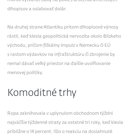
dlhopisov a oslabovať dolár.
Na druhej strane Atlantiku pritom dlhopisové výnosy
rástli, keď klesla geopolitická nervozita okolo Blízkeho
východu, pričom fiškálny impulz v Nemecku či EÚ
s rastom výdavkov na infraštruktúru či zbrojenie by
nemal dávať veľký priestor na ďalšie uvoľňovanie
menovej politiky.
Komoditné trhy
Ropa zaknihovala v uplynulom obchodnom týždni
najväčšie týždenné straty za ostatné tri roky, keď klesla
približne o 14 percent. Išlo o reakciu na dosiahnuté