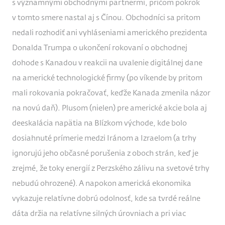
s významnými obchodnými partnermi, pričom pokrok
v tomto smere nastal aj s Čínou. Obchodníci sa pritom
nedali rozhodiť ani vyhláseniami amerického prezidenta
Donalda Trumpa o ukončení rokovaní o obchodnej
dohode s Kanadou v reakcii na uvalenie digitálnej dane
na americké technologické firmy (po víkende by pritom
mali rokovania pokračovať, keďže Kanada zmenila názor
na novú daň). Plusom (nielen) pre americké akcie bola aj
deeskalácia napätia na Blízkom východe, kde bolo
dosiahnuté prímerie medzi Iránom a Izraelom (a trhy
ignorujú jeho občasné porušenia z oboch strán, keď je
zrejmé, že toky energií z Perzského zálivu na svetové trhy
nebudú ohrozené). A napokon americká ekonomika
vykazuje relatívne dobrú odolnosť, kde sa tvrdé reálne
dáta držia na relatívne silných úrovniach a pri viac