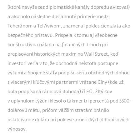
(ktoré navyše cez diplomatické kanály dopredu avizoval)
a ako bolo následne dosiahnuté prímerie medzi
Teheránom a Tel Avivom, znamenal pokles cien zlata ako
bezpečného prístavu. Prispela k tomu aj všeobecne
konštruktívna nálada na finančných trhoch pri
prepisovaní historických maxím na Wall Street, keď
investori veria v to, že obchodná neistota postupne
vyšumí a Spojené štáty podpíšu sériu obchodných dohôd
s viacerými kľúčovými partnermi vrátane Číny (kde už
bola podpísaná rámcová dohoda) či EÚ. Žltý kov
v uplynulom týždni klesol o takmer tri percentá pod 3300-
dolárovú métu, pričom väčším stratám bránilo
oslabovanie dolára pri poklese amerických dlhopisových
výnosov.