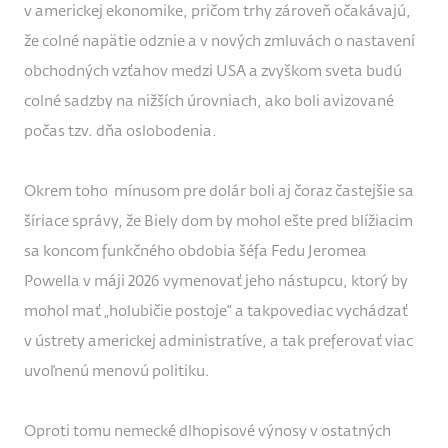
v americkej ekonomike, pričom trhy zároveň očakávajú,
že colné napätie odznie a v nových zmluvách o nastavení
obchodných vzťahov medzi USA a zvyškom sveta budú
colné sadzby na nižších úrovniach, ako boli avizované
počas tzv. dňa oslobodenia.
Okrem toho mínusom pre dolár boli aj čoraz častejšie sa
šíriace správy, že Biely dom by mohol ešte pred blížiacim
sa koncom funkčného obdobia šéfa Fedu Jeromea
Powella v máji 2026 vymenovať jeho nástupcu, ktorý by
mohol mať „holubičie postoje“ a takpovediac vychádzať
v ústrety americkej administratíve, a tak preferovať viac
uvoľnenú menovú politiku.
Oproti tomu nemecké dlhopisové výnosy v ostatných