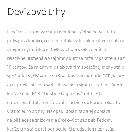
Devízové trhy
I keď to s eurom väčšinu minulého týždňa nevyzeralo
príliš povzbudivo, nakoniec dokázalo zakončiť voči doláru
s nepatrným ziskom. Celkovo bola však volatilita
relatívne utlmená a vzájomný kurz sa držal v pásme 110 až
111 centov. Za miernym oslabovaním spoločnej meny stálo
spočiatku vyčkávanie na štvrtkové zasadnutie ECB, ktoré
aj napriek zníženiu sadzieb vyznelo skôr jastrabím tónom,
keďže šéfka ECB Christine Lagardová odmietla
garantovať ďalšie znižovanie sadzieb do konca roka. To
vrátilo euro do hry. Naopak, dolár naďalej dopláca
na blížiace sa znižovanie úrokových sadzieb Fedom,
keďže trh stále prehodnocuje, či predsa len nepristúpi