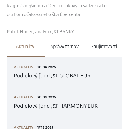
k agresívnejšiemu zníženiu úrokových sadzieb ako
o trhom očakávaného štvrť percenta.
Patrik Hudec, analytik J&T BANKY
Aktuality
Správy z trhov
Zaujímavosti
AKTUALITY
20.04.2026
Podielový fond J&T GLOBAL EUR
AKTUALITY
20.04.2026
Podielový fond J&T HARMONY EUR
AKTUALITY
17.12.2025