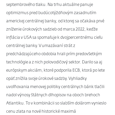
septembrového tlaku. Na trhu aktuálne panuje
optimizmus pred budúcotýždňovým zasadnutím
americkej centrálnej banky, od ktorej sa očakáva prvé
zníženie úrokových sadzieb od marca 2022, keďže
inflácia v USA sa spomaľuje k dvojpercentnému cieľu
centrálnej banky. V umazávaní strát z
predchádzajúceho obdobia hrali prím predovšetkým
technológie a z nich polovodičový sektor. Darilo sa aj
európskym akciám, ktoré podporila ECB, ktorá po lete
opäť znížila svoje úrokové sadzby. Vyhliadky
uvoľňovania menovej politiky centrálnych bánk tlačili
nadol výnosy štátnych dlhopisov na oboch brehoch
Atlantiku. To v kombinácii so slabším dolárom vynieslo
cenu zlata na nové historické maximá