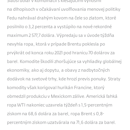
Slabší dolár v kombinácii s klesajúcimi výnosmi
na dlhopisoch v očakávaní uvoľňovania menovej politiky
Fedu nahrával drahým kovom na čele so zlatom, ktoré
posilnilo o 3,2 percenta a vystúpilo na nové rekordné
maximum 2 577,7 dolára. Výpredaju sa v úvode týždňa
nevyhla ropa, ktorá v prípade Brentu poklesla po
prvýkrát od konca roku 2021 pod hranicu 70 dolárov za
barel. Komodite škodili zhoršujúce sa vyhliadky globálnej
ekonomiky, ako aj dopytu, a obavy z nadbytočných
dodávok na svetové trhy, kde hrozí previs ponuky. Straty
komodity však korigoval hurikán Francine, ktorý
obmedzil produkciu v Mexickom zálive. Americká ľahká
ropa WTI nakoniec uzavrela týždeň s 1,5-percentným
ziskom na 68,6 dolára za barel, ropa Brent s 0,8-
percentným ziskom uzatvárala na 71,6 dolára za barel.