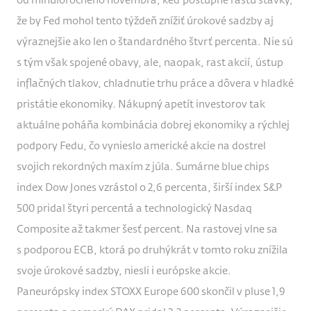
od minuloročného novembra, keď postupne rastú stávky,
že by Fed mohol tento týždeň znížiť úrokové sadzby aj
výraznejšie ako len o štandardného štvrť percenta. Nie sú
s tým však spojené obavy, ale, naopak, rast akcií, ústup
inflačných tlakov, chladnutie trhu práce a dôvera v hladké
pristátie ekonomiky. Nákupný apetít investorov tak
aktuálne poháňa kombinácia dobrej ekonomiky a rýchlej
podpory Fedu, čo vynieslo americké akcie na dostrel
svojich rekordných maxím z júla. Sumárne blue chips
index Dow Jones vzrástol o 2,6 percenta, širší index S&P
500 pridal štyri percentá a technologický Nasdaq
Composite až takmer šesť percent. Na rastovej vlne sa
s podporou ECB, ktorá po druhýkrát v tomto roku znížila
svoje úrokové sadzby, niesli i európske akcie.
Paneurópsky index STOXX Europe 600 skončil v pluse 1,9