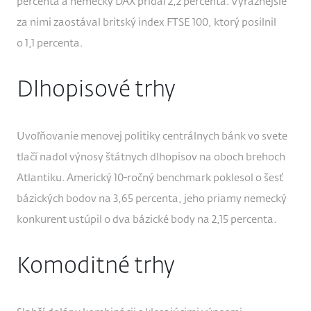
percenta a nemecký DAX pridal 2,2 percenta. Výraznejšie
za nimi zaostával britský index FTSE 100, ktorý posilnil
o 1,1 percenta.
Dlhopisové trhy
Uvoľňovanie menovej politiky centrálnych bánk vo svete
tlačí nadol výnosy štátnych dlhopisov na oboch brehoch
Atlantiku. Americký 10-ročný benchmark poklesol o šesť
bázických bodov na 3,65 percenta, jeho priamy nemecký
konkurent ustúpil o dva bázické body na 2,15 percenta.
Komoditné trhy