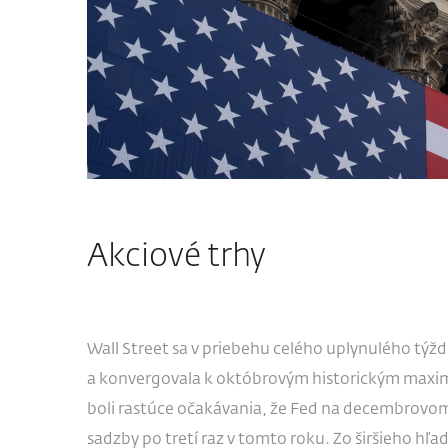
Akciové trhy
Wall Street sa v priebehu celého uplynulého tý
a konvergovala k októbrovým historickým max
boli rastúce očakávania, že Fed na decembrovom
sadzby po tretí raz v tomto roku. Zo širšieho hľad