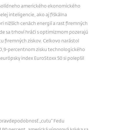
 solídneho amerického ekonomického
j inteligencie, ako aj fiškálna
i nižších cenách energií a rast firemných
kde sa trhoví hráči s optimizmom pozerajú
tu firemných ziskov. Celkovo narástol
ri 0,9-percentnom zisku technologického
urópsky index EuroStoxx 50 si polepšil
 pravdepodobnosť „cutu“ Fedu