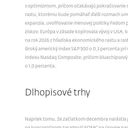
s optimizmom, pričom očakávajú pokračovanie
rastu, ktorému bude pomáhať ďalší rozmach umele
expanzia, uvoľňovanie menovej politiky Fedom pr
ziskov. Európa v zásade kopírovala vývoj v USA, 
na rok 2026 z hľadiska ekonomického rastu a ras
široký americký index S&P 500 o 0,3 percenta p
indexu Nasdaq Composite, pričom bluechipsový e
o 1,0 percenta.
Dlhopisové trhy
Napriek tomu, že začiatkom decembra narástla