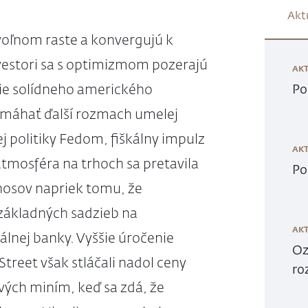
Akt
voľnom raste a konvergujú k
estori sa s optimizmom pozerajú
AKT
ie solídneho amerického
Po
máhať ďalší rozmach umelej
j politiky Fedom, fiškálny impulz
AKT
atmosféra na trhoch sa pretavila
Po
nosov napriek tomu, že
 základných sadzieb na
AKT
nej banky. Vyššie úročenie
Oz
treet však stláčali nadol ceny
ro
vých miním, keď sa zdá, že