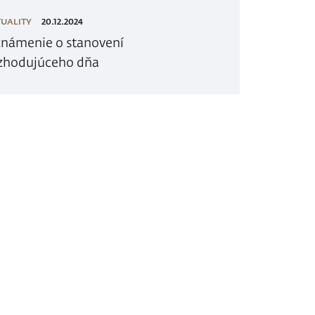
UALITY
20.12.2024
námenie o stanovení
zhodujúceho dňa