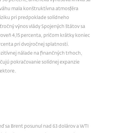
90 percent, americká výnosová krivka sa
 váhu mala konštruktívna atmosféra
iziku pri predpoklade solídneho
očný výnos vlády Spojených štátov sa
úroveň 4,15 percenta, pričom krátky koniec
centa pri dvojročnej splatnosti.
zitívnej nálade na finančných trhoch,
ačujú pokračovanie solídnej expanzie
sektore.
eď sa Brent posunul nad 63 dolárov a WTI