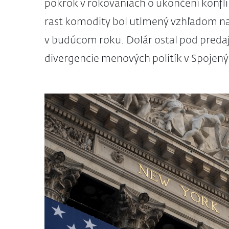
pokrok v rokovaniach o ukončení konfli
rast komodity bol utlmený vzhľadom n
v budúcom roku. Dolár ostal pod preda
divergencie menových politík v Spojený