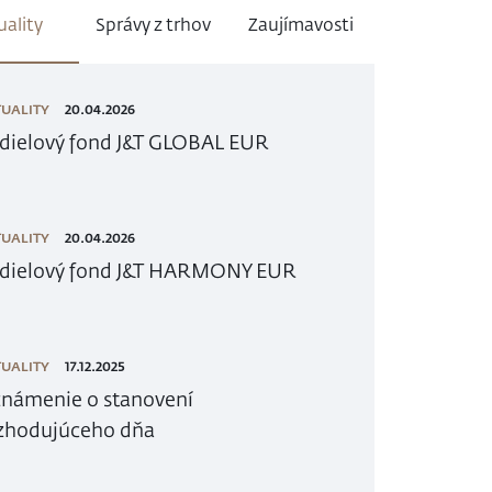
uality
Správy z trhov
Zaujímavosti
UALITY
20.04.2026
dielový fond J&T GLOBAL EUR
UALITY
20.04.2026
dielový fond J&T HARMONY EUR
UALITY
17.12.2025
námenie o stanovení
zhodujúceho dňa