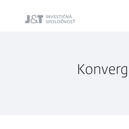
J&T Investičná
spoločnosť
Konverg