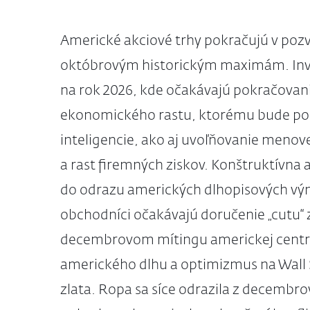
Americké akciové trhy pokračujú v poz
októbrovým historickým maximám. Inv
na rok 2026, kde očakávajú pokračovan
ekonomického rastu, ktorému bude po
inteligencie, ako aj uvoľňovanie menove
a rast firemných ziskov. Konštruktívna 
do odrazu amerických dlhopisových vý
obchodníci očakávajú doručenie „cutu“
decembrovom mítingu americkej centrál
amerického dlhu a optimizmus na Wall S
zlata. Ropa sa síce odrazila z decembro