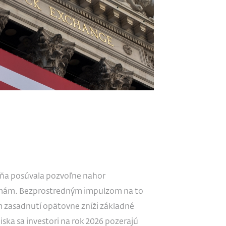
ždňa posúvala pozvoľne nahor
imám. Bezprostredným impulzom na to
 zasadnutí opätovne zníži základné
iska sa investori na rok 2026 pozerajú