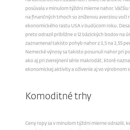
na koncoročnom zasadnutí FOMC na úrovne nad 
posúvala v minulom týždni mierne nahor. Väčšiu
na finančných trhoch so zníženou averziou voči r
ekonomického rastu USA v budúcom roku. Desaťr
preto odrazil približne o 12 bázických bodov na 
zaznamenal takisto pohyb nahor z 3,5 na 3,55 per
Nemecké výnosy sa takisto posunuli nahor pri po
ako aj pri zverejnení série makrodát, ktoré nazn
ekonomickej aktivity a oživenie aj vo výrobnom 
Komoditné trhy
Ceny ropy sa v minulom týždni mierne odrazili, k