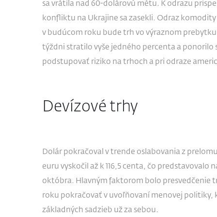
sa vrátila nad 60-dolárovú métu. K odrazu prispel
konfliktu na Ukrajine sa zasekli. Odraz komodity 
v budúcom roku bude trh vo výraznom prebytku
týždni stratilo vyše jedného percenta a ponorilo 
podstupovať riziko na trhoch a pri odraze americ
Devízové trhy
Dolár pokračoval v trende oslabovania z prelom
euru vyskočil až k 116,5 centa, čo predstavovalo 
októbra. Hlavným faktorom bolo presvedčenie tr
roku pokračovať v uvoľňovaní menovej politiky,
základných sadzieb už za sebou.