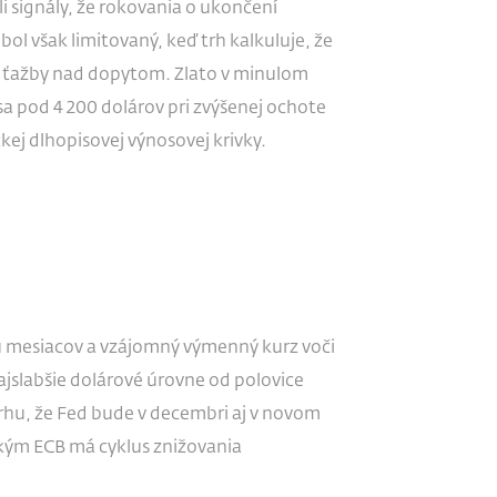
i signály, že rokovania o ukončení
bol však limitovaný, keď trh kalkuluje, že
 ťažby nad dopytom. Zlato v minulom
sa pod 4 200 dolárov pri zvýšenej ochote
kej dlhopisovej výnosovej krivky.
u mesiacov a vzájomný výmenný kurz voči
najslabšie dolárové úrovne od polovice
hu, že Fed bude v decembri aj v novom
 kým ECB má cyklus znižovania