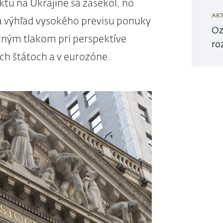
ktu na Ukrajine sa zasekol, no
AKT
a výhľad vysokého previsu ponuky
Oz
jným tlakom pri perspektíve
ro
ch štátoch a v eurozóne.