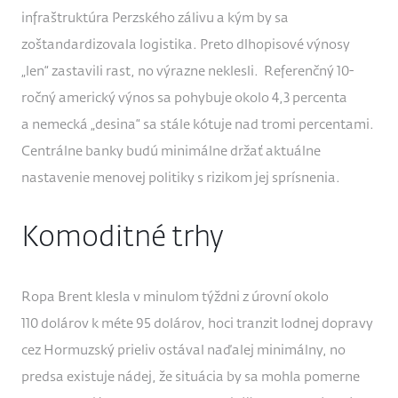
infraštruktúra Perzského zálivu a kým by sa
zoštandardizovala logistika. Preto dlhopisové výnosy
„len“ zastavili rast, no výrazne neklesli. Referenčný 10-
ročný americký výnos sa pohybuje okolo 4,3 percenta
a nemecká „desina“ sa stále kótuje nad tromi percentami.
Centrálne banky budú minimálne držať aktuálne
nastavenie menovej politiky s rizikom jej sprísnenia.
Komoditné trhy
Ropa Brent klesla v minulom týždni z úrovní okolo
110 dolárov k méte 95 dolárov, hoci tranzit lodnej dopravy
cez Hormuzský prieliv ostával naďalej minimálny, no
predsa existuje nádej, že situácia by sa mohla pomerne