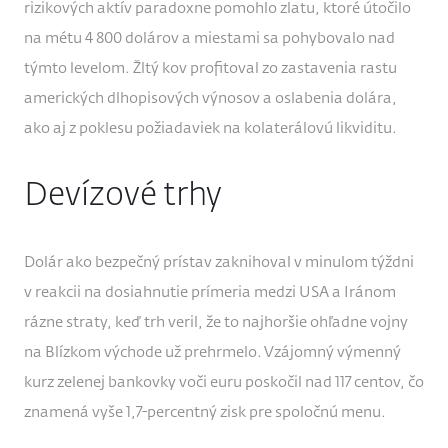
rizikových aktív paradoxne pomohlo zlatu, ktoré útočilo
na métu 4 800 dolárov a miestami sa pohybovalo nad
týmto levelom. Žltý kov profitoval zo zastavenia rastu
amerických dlhopisových výnosov a oslabenia dolára,
ako aj z poklesu požiadaviek na kolaterálovú likviditu.
Devízové trhy
Dolár ako bezpečný prístav zaknihoval v minulom týždni
v reakcii na dosiahnutie prímeria medzi USA a Iránom
rázne straty, keď trh veril, že to najhoršie ohľadne vojny
na Blízkom východe už prehrmelo. Vzájomný výmenný
kurz zelenej bankovky voči euru poskočil nad 117 centov, čo
znamená vyše 1,7-percentný zisk pre spoločnú menu.