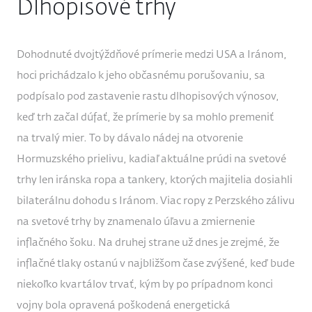
Dlhopisové trhy
Dohodnuté dvojtýždňové prímerie medzi USA a Iránom,
hoci prichádzalo k jeho občasnému porušovaniu, sa
podpísalo pod zastavenie rastu dlhopisových výnosov,
keď trh začal dúfať, že prímerie by sa mohlo premeniť
na trvalý mier. To by dávalo nádej na otvorenie
Hormuzského prielivu, kadiaľ aktuálne prúdi na svetové
trhy len iránska ropa a tankery, ktorých majitelia dosiahli
bilaterálnu dohodu s Iránom. Viac ropy z Perzského zálivu
na svetové trhy by znamenalo úľavu a zmiernenie
inflačného šoku. Na druhej strane už dnes je zrejmé, že
inflačné tlaky ostanú v najbližšom čase zvýšené, keď bude
niekoľko kvartálov trvať, kým by po prípadnom konci
vojny bola opravená poškodená energetická