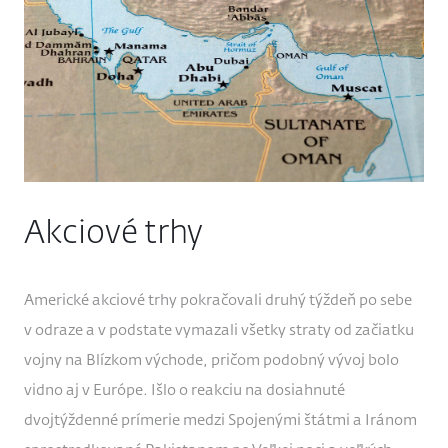
Akciové trhy
Americké akciové trhy pokračovali druhý týždeň po sebe
v odraze a v podstate vymazali všetky straty od začiatku
vojny na Blízkom východe, pričom podobný vývoj bolo
vidno aj v Európe. Išlo o reakciu na dosiahnuté
dvojtýždenné prímerie medzi Spojenými štátmi a Iránom