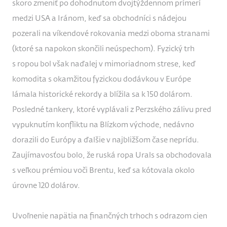
skoro zmeniť po dohodnutom dvojtýždennom prímerí
medzi USA a Iránom, keď sa obchodníci s nádejou
pozerali na víkendové rokovania medzi oboma stranami
(ktoré sa napokon skončili neúspechom). Fyzický trh
s ropou bol však naďalej v mimoriadnom strese, keď
komodita s okamžitou fyzickou dodávkou v Európe
lámala historické rekordy a blížila sa k 150 dolárom.
Posledné tankery, ktoré vyplávali z Perzského zálivu pred
vypuknutím konfliktu na Blízkom východe, nedávno
dorazili do Európy a ďalšie v najbližšom čase neprídu.
Zaujímavosťou bolo, že ruská ropa Urals sa obchodovala
s veľkou prémiou voči Brentu, keď sa kótovala okolo
úrovne 120 dolárov.
Uvoľnenie napätia na finančných trhoch s odrazom cien