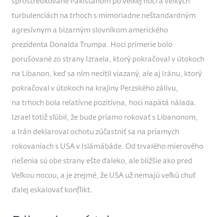
sprostredkované Pakistanom po Veľkej noci a veľkých
turbulenciách na trhoch s mimoriadne neštandardným
agresívnym a bizarným slovníkom amerického
prezidenta Donalda Trumpa. Hoci prímerie bolo
porušované zo strany Izraela, ktorý pokračoval v útokoch
na Libanon, keď sa ním necítil viazaný, ale aj Iránu, ktorý
pokračoval v útokoch na krajiny Perzského zálivu,
na trhoch bola relatívne pozitívna, hoci napätá nálada.
Izrael totiž sľúbil, že bude priamo rokovať s Libanonom,
a Irán deklaroval ochotu zúčastniť sa na priamych
rokovaniach s USA v Islámábáde. Od trvalého mierového
riešenia sú obe strany ešte ďaleko, ale bližšie ako pred
Veľkou nocou, a je zrejmé, že USA už nemajú veľkú chuť
ďalej eskalovať konflikt.