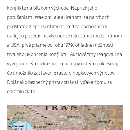
konflikte na Blízkom východe. Napriek jeho
porušeniam Izraelom, ale aj Iránom, sa na trhoch
podstatne zlepšil sentiment, keď sa obchodníci s
nádejou pozerali na víkendové rokovania medzi Iránom
a USA, prvé priame od roku 1979, ohľadne možnosti
trvalého ukončenia konfliktu. Akciové trhy reagovali na
vývoj prudkým odrazom, cena ropy ostrým poklesom,
čo umožnilo zastavenie rastu dlhopisových výnosov.
Dolár ako bezpečný prístav strácal, vďaka čomu sa
odrazilo zlato.