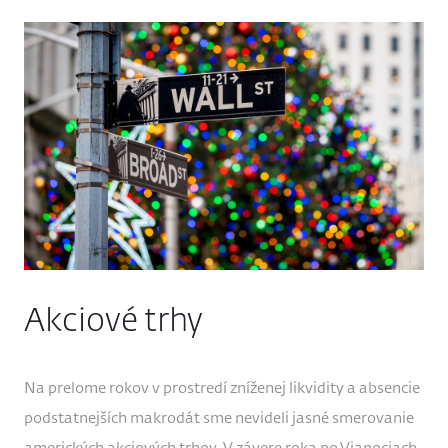
Akciové trhy
Na prelome rokov v prostredí zníženej likvidity a absencie
podstatnejších makrodát sme nevideli jasné smerovanie