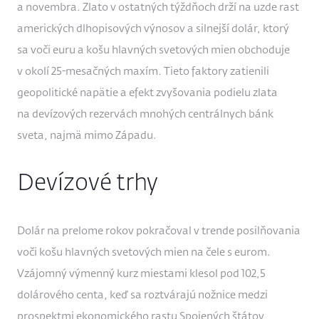
a novembra. Zlato v ostatných týždňoch drží na uzde rast
amerických dlhopisových výnosov a silnejší dolár, ktorý
sa voči euru a košu hlavných svetových mien obchoduje
v okolí 25-mesačných maxím. Tieto faktory zatienili
geopolitické napätie a efekt zvyšovania podielu zlata
na devízových rezervách mnohých centrálnych bánk
sveta, najmä mimo Západu.
Devízové trhy
Dolár na prelome rokov pokračoval v trende posilňovania
voči košu hlavných svetových mien na čele s eurom.
Vzájomný výmenný kurz miestami klesol pod 102,5
dolárového centa, keď sa roztvárajú nožnice medzi
prospektmi ekonomického rastu Spojených štátov