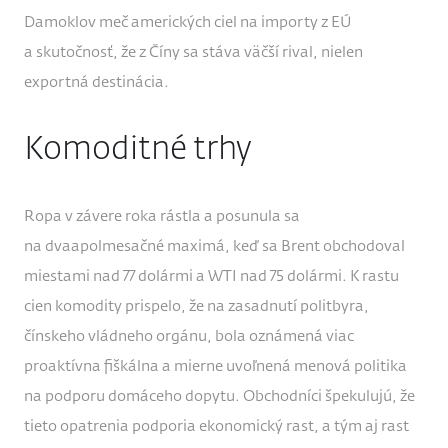
Damoklov meč amerických ciel na importy z EÚ
a skutočnosť, že z Číny sa stáva väčší rival, nielen
exportná destinácia.
Komoditné trhy
Ropa v závere roka rástla a posunula sa
na dvaapolmesačné maximá, keď sa Brent obchodoval
miestami nad 77 dolármi a WTI nad 75 dolármi. K rastu
cien komodity prispelo, že na zasadnutí politbyra,
čínskeho vládneho orgánu, bola oznámená viac
proaktívna fiškálna a mierne uvoľnená menová politika
na podporu domáceho dopytu. Obchodníci špekulujú, že
tieto opatrenia podporia ekonomický rast, a tým aj rast