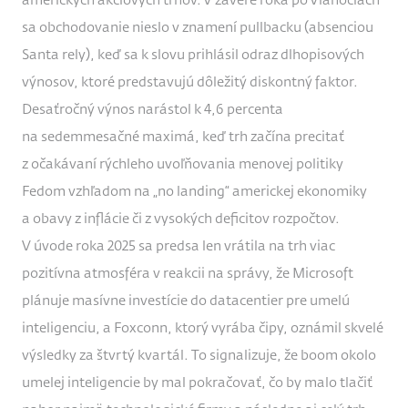
amerických akciových trhov. V závere roka po Vianociach
sa obchodovanie nieslo v znamení pullbacku (absenciou
Santa rely), keď sa k slovu prihlásil odraz dlhopisových
výnosov, ktoré predstavujú dôležitý diskontný faktor.
Desaťročný výnos narástol k 4,6 percenta
na sedemmesačné maximá, keď trh začína precitať
z očakávaní rýchleho uvoľňovania menovej politiky
Fedom vzhľadom na „no landing“ americkej ekonomiky
a obavy z inflácie či z vysokých deficitov rozpočtov.
V úvode roka 2025 sa predsa len vrátila na trh viac
pozitívna atmosféra v reakcii na správy, že Microsoft
plánuje masívne investície do datacentier pre umelú
inteligenciu, a Foxconn, ktorý vyrába čipy, oznámil skvelé
výsledky za štvrtý kvartál. To signalizuje, že boom okolo
umelej inteligencie by mal pokračovať, čo by malo tlačiť