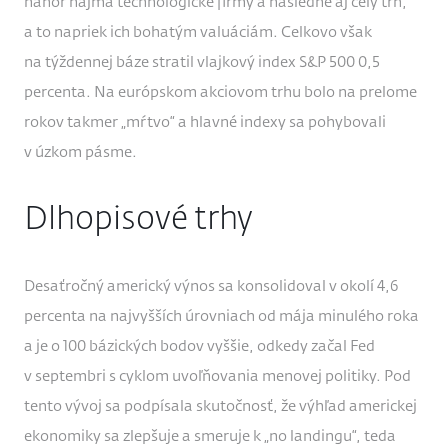
nahor najmä technologické firmy a následne aj celý trh,
a to napriek ich bohatým valuáciám. Celkovo však
na týždennej báze stratil vlajkový index S&P 500 0,5
percenta. Na európskom akciovom trhu bolo na prelome
rokov takmer „mŕtvo“ a hlavné indexy sa pohybovali
v úzkom pásme.
Dlhopisové trhy
Desaťročný americký výnos sa konsolidoval v okolí 4,6
percenta na najvyšších úrovniach od mája minulého roka
a je o 100 bázických bodov vyššie, odkedy začal Fed
v septembri s cyklom uvoľňovania menovej politiky. Pod
tento vývoj sa podpísala skutočnosť, že výhľad americkej
ekonomiky sa zlepšuje a smeruje k „no landingu“, teda