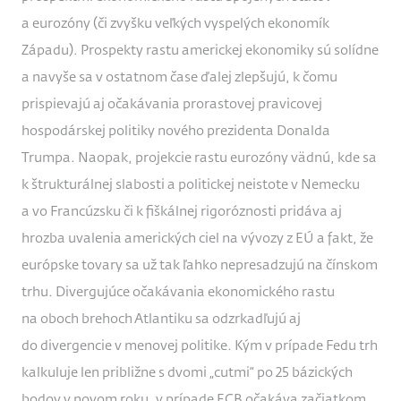
a eurozóny (či zvyšku veľkých vyspelých ekonomík
Západu). Prospekty rastu americkej ekonomiky sú solídne
a navyše sa v ostatnom čase ďalej zlepšujú, k čomu
prispievajú aj očakávania prorastovej pravicovej
hospodárskej politiky nového prezidenta Donalda
Trumpa. Naopak, projekcie rastu eurozóny vädnú, kde sa
k štrukturálnej slabosti a politickej neistote v Nemecku
a vo Francúzsku či k fiškálnej rigoróznosti pridáva aj
hrozba uvalenia amerických ciel na vývozy z EÚ a fakt, že
európske tovary sa už tak ľahko nepresadzujú na čínskom
trhu. Divergujúce očakávania ekonomického rastu
na oboch brehoch Atlantiku sa odzrkadľujú aj
do divergencie v menovej politike. Kým v prípade Fedu trh
kalkuluje len približne s dvomi „cutmi“ po 25 bázických
bodov v novom roku, v prípade ECB očakáva začiatkom