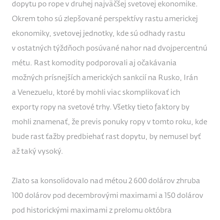
dopytu po rope v druhej najväčšej svetovej ekonomike.
Okrem toho sú zlepšované perspektívy rastu americkej
ekonomiky, svetovej jednotky, kde sú odhady rastu
v ostatných týždňoch posúvané nahor nad dvojpercentnú
métu. Rast komodity podporovali aj očakávania
možných prísnejších amerických sankcií na Rusko, Irán
a Venezuelu, ktoré by mohli viac skomplikovať ich
exporty ropy na svetové trhy. Všetky tieto faktory by
mohli znamenať, že previs ponuky ropy v tomto roku, kde
bude rast ťažby predbiehať rast dopytu, by nemusel byť
až taký vysoký.
Zlato sa konsolidovalo nad métou 2 600 dolárov zhruba
100 dolárov pod decembrovými maximami a 150 dolárov
pod historickými maximami z prelomu októbra