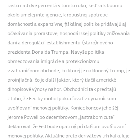
rastu nad dve percentá v tomto roku, keď sa k boomu
okolo umelej inteligencie, k robustnej spotrebe
domácností a expanzívnej fiškálnej politike pridávajú aj
očakávania prorastovej hospodárskej politiky znižovania
daní a deregulácií establishmentu (staro)nového
prezidenta Donalda Trumpa. Navyše politika
obmedzovania imigrácie a protekcionizmu
v zahraničnom obchode, ku ktorej je naklonený Trump, je
proinflačná, čo je ďalší faktor, ktorý tlačil americké
dlhopisové výnosy nahor. Obchodníci tak precitajú
z toho, že Fed by mohol pokračovať v dynamickom
uvoľňovaní menovej politiky. Koniec koncov jeho šéf
Jerome Powell po decembrovom „jastrabom cute“
deklaroval, že Fed bude opatrný pri ďalšom uvoľňovaní
menovej politiky. Aktuálne preto derivátový trh kalkuluje,