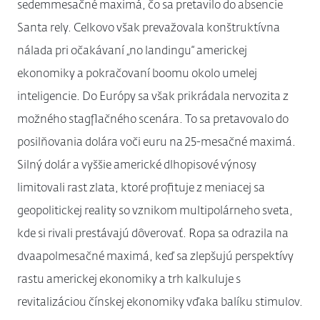
sedemmesačné maximá, čo sa pretavilo do absencie
Santa rely. Celkovo však prevažovala konštruktívna
nálada pri očakávaní „no landingu“ americkej
ekonomiky a pokračovaní boomu okolo umelej
inteligencie. Do Európy sa však prikrádala nervozita z
možného stagflačného scenára. To sa pretavovalo do
posilňovania dolára voči euru na 25-mesačné maximá.
Silný dolár a vyššie americké dlhopisové výnosy
limitovali rast zlata, ktoré profituje z meniacej sa
geopolitickej reality so vznikom multipolárneho sveta,
kde si rivali prestávajú dôverovať. Ropa sa odrazila na
dvaapolmesačné maximá, keď sa zlepšujú perspektívy
rastu americkej ekonomiky a trh kalkuluje s
revitalizáciou čínskej ekonomiky vďaka balíku stimulov.