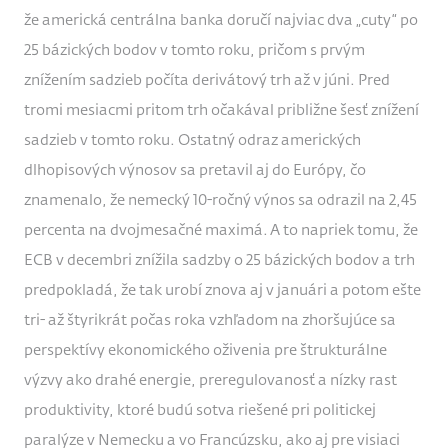
že americká centrálna banka doručí najviac dva „cuty“ po
25 bázických bodov v tomto roku, pričom s prvým
znížením sadzieb počíta derivátový trh až v júni. Pred
tromi mesiacmi pritom trh očakával približne šesť znížení
sadzieb v tomto roku. Ostatný odraz amerických
dlhopisových výnosov sa pretavil aj do Európy, čo
znamenalo, že nemecký 10-ročný výnos sa odrazil na 2,45
percenta na dvojmesačné maximá. A to napriek tomu, že
ECB v decembri znížila sadzby o 25 bázických bodov a trh
predpokladá, že tak urobí znova aj v januári a potom ešte
tri- až štyrikrát počas roka vzhľadom na zhoršujúce sa
perspektívy ekonomického oživenia pre štrukturálne
výzvy ako drahé energie, preregulovanosť a nízky rast
produktivity, ktoré budú sotva riešené pri politickej
paralýze v Nemecku a vo Francúzsku, ako aj pre visiaci