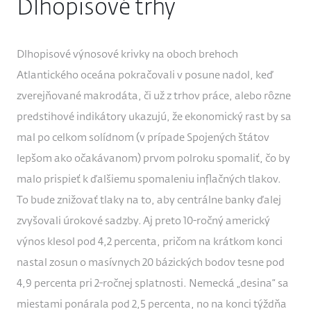
Dlhopisové trhy
Dlhopisové výnosové krivky na oboch brehoch
Atlantického oceána pokračovali v posune nadol, keď
zverejňované makrodáta, či už z trhov práce, alebo rôzne
predstihové indikátory ukazujú, že ekonomický rast by sa
mal po celkom solídnom (v prípade Spojených štátov
lepšom ako očakávanom) prvom polroku spomaliť, čo by
malo prispieť k ďalšiemu spomaleniu inflačných tlakov.
To bude znižovať tlaky na to, aby centrálne banky ďalej
zvyšovali úrokové sadzby. Aj preto 10-ročný americký
výnos klesol pod 4,2 percenta, pričom na krátkom konci
nastal zosun o masívnych 20 bázických bodov tesne pod
4,9 percenta pri 2-ročnej splatnosti. Nemecká „desina“ sa
miestami ponárala pod 2,5 percenta, no na konci týždňa