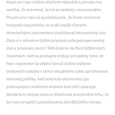
dopyt po rope ostáva relatívne robustný a ponuka mu
nestíha, čo znamená, že trh je naďalej v nerovnováhe.
Plusom pre ropu sú aj očakávania, že čínski tvorcovia
hospodárskej politiky sa budú snažiť rôznymi
stimulačnými opatreniami stabilizovať ekonomický rast.
Zlato si v minulom týždni pripísalo vyše jednopercentný
zisk a zatváralo okolo 1 940 dolárov na štvortýždenných
maximách, keď sa postupne znižujú prospekty toho, že
Fed v septembri (a vôbec) doručí ďalšie zvýšenie
úrokových sadzieb v rámci aktuálneho cyklu sprísňovania
menovej politiky, keď americká ekonomika (po
prekvapujúco solídnom druhom kvartáli) vykazuje
deceleráciu tempa rastu a chladnutie pracovného trhu, čo
by malo prispieť k pokračovaniu disinflačného trendu.