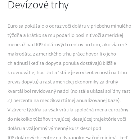
Devízové trhy
Euro sa pokúšalo o odraz voči doláru v priebehu minulého
týždňa a krátko sa mu podarilo posilniť voči americkej
mene až nad 109 dolárových centov po tom, ako viaceré
makrodáta z amerického trhu práce hovorili o jeho
chladnutí (keď sa dopyt a ponuka dostávajú bližšie
k rovnováhe, hoci zatiaľ stále je vo všeobecnosti na trhu
previs dopytu) a rast americkej ekonomiky za druhý
kvartál bol revidovaný nadol (no stále ukázal solídny rast
2,1 percenta na medzikvartálnej anualizovanej báze).
V závere týždňa sa však vrátila spoločná mena eurozóny
do niekoľko týždňov trvajúcej klesajúcej trajektórie voči
doláru a vzájomný výmenný kurz klesol pod
108 dolárových centov na dvaapolmesačné minimá, keď