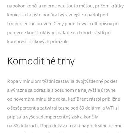
napokon končila mierne nad touto métou, pričom krátky
koniec sa takisto ponáral výraznejšie a padol pod
trojpercentnú úroveň. Ceny podnikových dlhopisov pri
pomerne konštruktívnej nálade na trhoch rástli pri
kompresii rizikových prirážok.
Komoditné trhy
Ropa v minulom týždni zastavila dvojtýždenný pokles
a výrazne sa odrazila s posunom na najvyššie úrovne
od novembra minulého roka, keď Brent rástol približne
o šesť percent a zatváral tesne pod 89 dolármi a WTI si
pripísala vyše sedempercentný zisk a končila
na 86 dolároch. Ropa dokázala rásť napriek silnejúcemu