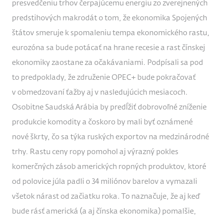
presvedčeniu trhov čerpajúcemu energiu zo zverejnených
predstihových makrodát o tom, že ekonomika Spojených
štátov smeruje k spomaleniu tempa ekonomického rastu,
eurozóna sa bude potácať na hrane recesie a rast čínskej
ekonomiky zaostane za očakávaniami. Podpísali sa pod
to predpoklady, že združenie OPEC+ bude pokračovať
v obmedzovaní ťažby aj v nasledujúcich mesiacoch.
Osobitne Saudská Arábia by predĺžiť dobrovoľné zníženie
produkcie komodity a čoskoro by mali byť oznámené
nové škrty, čo sa týka ruských exportov na medzinárodné
trhy. Rastu ceny ropy pomohol aj výrazný pokles
komerčných zásob amerických ropných produktov, ktoré
od polovice júla padli o 34 miliónov barelov a vymazali
všetok nárast od začiatku roka. To naznačuje, že aj keď
bude rásť americká (a aj čínska ekonomika) pomalšie,