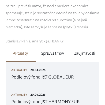
na trhu prevážil názor, že hoci americká ekonomika
spomaľuje, stále je dostatočne odolná na to, aby dosiahla
jemné zosadnutie na rozdiel od eurozóny (a najmä
Nemecka), kde sa zvyšuje šanca na (plytkú) recesiu.
Stanislav Pánis, analytik J&T BANKY
Aktuality
Správy z trhov
Zaujímavosti
AKTUALITY
20.04.2026
Podielový fond J&T GLOBAL EUR
AKTUALITY
20.04.2026
Podielový fond J&T HARMONY EUR