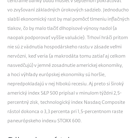
centrálne banky budú musieť v septembri pokračovať
vo zvyšovaní základných úrokových sadzieb. Jednoducho
slabší ekonomický rast by mal pomôcť tlmeniu inflačných
tlakov, čo by malo tlačiť dlhopisové výnosy nadol (a
naopak podporovať vyššie valuácie). Trhoví hráči pritom
nie sú z vädnutia hospodárskeho rastu v zásade veľmi
nervózni, keď veria (a makrodáta tomu zatiaľ aj celkom
nasvedčujú) v jemné zosadnutie americkej ekonomiky,
a hoci výhľady európskej ekonomiky sú horšie,
nepredpokladajú v nej hlbokú recesiu. Aj preto si široký
americký index S&P 500 pripísal v minulom týždni 2,5-
percentný zisk, technologický index Nasdaq Composite
rástol dokonca o 3,3 percenta pri 1,5-percentnom raste
paneurópskeho indexu STOXX 600.