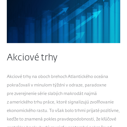
Akciové trhy
Akciové trhy na oboch brehoch Atlantického oceána
pokračovali v minulom týždni v odraze, paradoxne
pre zverejnenie série slabých makrodát najmä
z amerického trhu práce, ktoré signalizujú zvoľňovanie
ekonomického rastu. To však bolo trhmi prijaté pozitívne,
keďže to znamená pokles pravdepodobnosti, že kľúčové