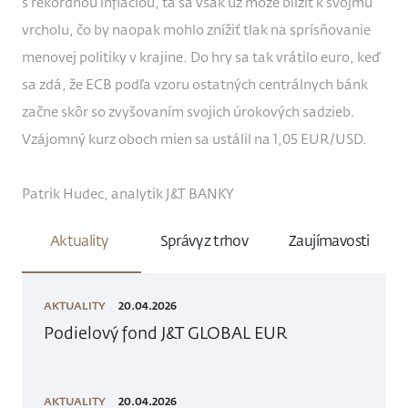
s rekordnou infláciou, tá sa však už môže blížiť k svojmu
vrcholu, čo by naopak mohlo znížiť tlak na sprísňovanie
menovej politiky v krajine. Do hry sa tak vrátilo euro, keď
sa zdá, že ECB podľa vzoru ostatných centrálnych bánk
začne skôr so zvyšovaním svojich úrokových sadzieb.
Vzájomný kurz oboch mien sa ustálil na 1,05 EUR/USD.
Patrik Hudec, analytik J&T BANKY
Aktuality
Správy z trhov
Zaujímavosti
AKTUALITY
20.04.2026
Podielový fond J&T GLOBAL EUR
AKTUALITY
20.04.2026