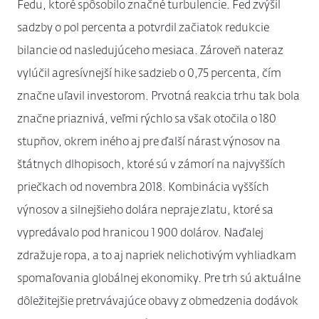
Fedu, ktoré spôsobilo značné turbulencie. Fed zvýšil
sadzby o pol percenta a potvrdil začiatok redukcie
bilancie od nasledujúceho mesiaca. Zároveň nateraz
vylúčil agresívnejší hike sadzieb o 0,75 percenta, čím
značne uľavil investorom. Prvotná reakcia trhu tak bola
značne priaznivá, veľmi rýchlo sa však otočila o 180
stupňov, okrem iného aj pre ďalší nárast výnosov na
štátnych dlhopisoch, ktoré sú v zámorí na najvyšších
priečkach od novembra 2018. Kombinácia vyšších
výnosov a silnejšieho dolára nepraje zlatu, ktoré sa
vypredávalo pod hranicou 1 900 dolárov. Naďalej
zdražuje ropa, a to aj napriek nelichotivým vyhliadkam
spomaľovania globálnej ekonomiky. Pre trh sú aktuálne
dôležitejšie pretrvávajúce obavy z obmedzenia dodávok