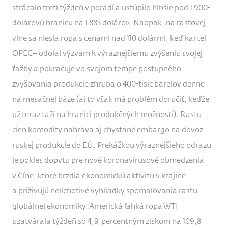
strácalo tretí týždeň v poradí a ustúpilo hlbšie pod 1 900-
dolárovú hranicu na 1 883 dolárov. Naopak, na rastovej
vlne sa niesla ropa s cenami nad 110 dolármi, keď kartel
OPEC+ odolal výzvam k výraznejšiemu zvýšeniu svojej
ťažby a pokračuje vo svojom tempe postupného
zvyšovania produkcie zhruba o 400-tisíc barelov denne
na mesačnej báze (aj to však má problém doručiť, keďže
už teraz ťaží na hranici produkčných možností). Rastu
cien komodity nahráva aj chystané embargo na dovoz
ruskej produkcie do EÚ. Prekážkou výraznejšieho odrazu
je pokles dopytu pre nové koronavírusové obmedzenia
v Číne, ktoré brzdia ekonomickú aktivitu v krajine
a priživujú nelichotivé vyhliadky spomaľovania rastu
globálnej ekonomiky. Americká ľahká ropa WTI
uzatvárala týždeň so 4,9-percentným ziskom na 109,8