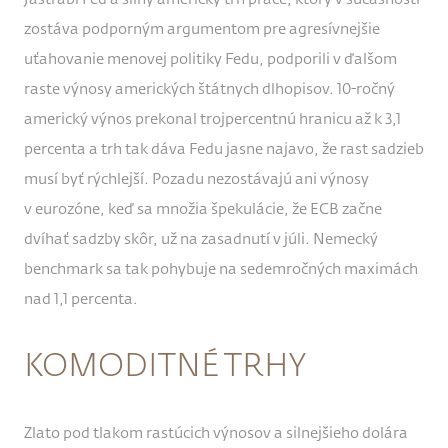
zostáva podporným argumentom pre agresívnejšie
uťahovanie menovej politiky Fedu, podporili v ďalšom
raste výnosy amerických štátnych dlhopisov. 10-ročný
americký výnos prekonal trojpercentnú hranicu až k 3,1
percenta a trh tak dáva Fedu jasne najavo, že rast sadzieb
musí byť rýchlejší. Pozadu nezostávajú ani výnosy
v eurozóne, keď sa množia špekulácie, že ECB začne
dvíhať sadzby skôr, už na zasadnutí v júli. Nemecký
benchmark sa tak pohybuje na sedemročných maximách
nad 1,1 percenta.
KOMODITNÉ TRHY
Zlato pod tlakom rastúcich výnosov a silnejšieho dolára