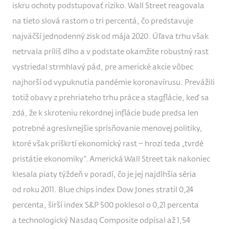
iskru ochoty podstupovať riziko. Wall Street reagovala
na tieto slová rastom o tri percentá, čo predstavuje
najväčší jednodenný zisk od mája 2020. Úľava trhu však
netrvala príliš dlho a v podstate okamžite robustný rast
vystriedal strmhlavý pád, pre americké akcie vôbec
najhorší od vypuknutia pandémie koronavírusu. Prevážili
totiž obavy z prehriateho trhu práce a stagflácie, keď sa
zdá, že k skroteniu rekordnej inflácie bude predsa len
potrebné agresívnejšie sprísňovanie menovej politiky,
ktoré však priškrtí ekonomický rast – hrozí teda „tvrdé
pristátie ekonomiky“. Americká Wall Street tak nakoniec
klesala piaty týždeň v poradí, čo je jej najdlhšia séria
od roku 2011. Blue chips index Dow Jones stratil 0,24
percenta, širší index S&P 500 poklesol o 0,21 percenta
a technologický Nasdaq Composite odpísal až 1,54