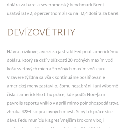
dolára za barel a severomorský benchmark Brent
uzatváral v 2,8-percentnom zisku na 112,4 dolára za barel.
DEVÍZOVÉ TRHY
Návrat rizikovej averzie a jastrabí Fed priali americkému
doláru, ktorý sa drží v blízkosti 20-ročných maxím voči
košu svetových mien a 5-ročných maxím voči euru.
V závere týždňa sa však kontinuálne posilňovanie
americkej meny zastavilo, čomu nezabránili ani výborné
čísla z amerického trhu práce, kde podľa Non-farm
payrolls reportu vniklo v apríli mimo poľnohospodárstva
zhruba 428-tisíc pracovných miest. Silný trh práce síce
dáva Fedu muníciu k agresívnejším krokom v boji