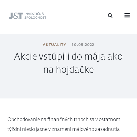
J&T Investičná
spoločnosť
AKTUALITY
10.05.2022
Akcie vstúpili do mája ako
na hojdačke
Obchodovanie na finančných trhoch sa v ostatnom
týždni nieslo jasne v znamení májového zasadnutia