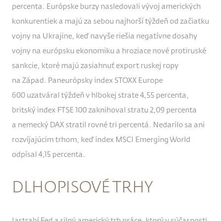
percenta. Európske burzy nasledovali vývoj amerických
konkurentiek a majú za sebou najhorší týždeň od začiatku
vojny na Ukrajine, keď navyše riešia negatívne dosahy
vojny na európsku ekonomiku a hroziace nové protiruské
sankcie, ktoré majú zasiahnuť export ruskej ropy
na Západ. Paneurópsky index STOXX Europe
600 uzatváral týždeň v hlbokej strate 4,55 percenta,
britský index FTSE 100 zaknihoval stratu 2,09 percenta
a nemecký DAX stratil rovné tri percentá. Nedarilo sa ani
rozvíjajúcim trhom, keď index MSCI Emerging World
odpísal 4,15 percenta.
DLHOPISOVÉ TRHY
Jastrabí Fed a silný americký trh práce, ktorý v súčasnosti