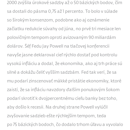
2000 zvýšila úrokové sadzby až o 50 bázických bodov, čím
sa dostali do pásma 0,75 až 1 percento. To bolo v súlade
so širokým konsenzom, podobne ako aj oznámenie
začiatku redukcie súvahy od júna, no prvé tri mesiace len
polovičným tempom oproti avizovaným 90 miliardám
dolárov. Šéf Fedu Jay Powell na tlačovej konferencii
navyše jasne deklaroval cieľ rýchlo dostať pod kontrolu
vysokú infláciu a dodal, že ekonomika, ako aj trh práce sú
silné a dokážu čeliť vyšším sadzbám. Fed tak verí, že sa
mu podarí zinscenovať mäkké pristátie ekonomiky, ktoré
zaistí, že sa infláciu navzdory ďalším ponukovým šokom
podarí skrotiť k dvojpercentnému cieľu banky bez toho,
aby došlo k recesii. Na druhej strane Powell vylúčil
zvyšovanie sadzieb ešte rýchlejším tempom, teda
po 75 bázických bodoch, čo dodalo trhom úľavu a vyvolalo