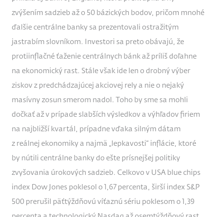
zvýšením sadzieb až o 50 bázických bodov, pričom mnohé
ďalšie centrálne banky sa prezentovali ostražitým
jastrabím slovníkom. Investori sa preto obávajú, že
protiinflačné ťaženie centrálnych bánk až príliš doľahne
na ekonomický rast. Stále však ide len o drobný výber
ziskov z predchádzajúcej akciovej rely a nie o nejaký
masívny zosun smerom nadol. Toho by sme sa mohli
dočkať až v prípade slabších výsledkov a výhľadov firiem
na najbližší kvartál, prípadne vďaka silným dátam
z reálnej ekonomiky a najmä „lepkavosti“ inflácie, ktoré
by nútili centrálne banky do ešte prísnejšej politiky
zvyšovania úrokových sadzieb. Celkovo v USA blue chips
index Dow Jones poklesol o 1,67 percenta, širší index S&P
500 prerušil päťtýždňovú víťaznú sériu poklesom o 1,39
percenta a technologický Nasdaq až osemtýždňový rast