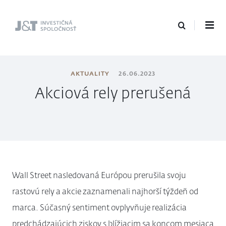
J&T Investičná
spoločnosť
AKTUALITY
26.06.2023
Akciová rely prerušená
Wall Street nasledovaná Európou prerušila svoju
rastovú rely a akcie zaznamenali najhorší týždeň od
marca. Súčasný sentiment ovplyvňuje realizácia
predchádzajúcich ziskov s blížiacim sa koncom mesiaca