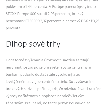
poklesom o 1,44 percenta. V Európe paneurópsky index
STOXX Europe 600 stratil 2,93 percenta, britský
benchmark FTSE 100 2,37 percenta a nemecký DAX až 3,23
percenta.
Dlhopisové trhy
Dodatočné zvyšovania úrokových sadzieb sa zdajú
nevyhnutnosťou po celom svete, aby sa centrálnym
bankám podarilo dostať stále vysokú infláciu
k vytýčenému dvojpercentnému cieľu. So zvyšovaním
úrokových sadzieb počíta aj trh, čo odzrkadľovali i rastúce
výnosy na štátnych dlhopisoch naprieč všetkými
západnými krajinami, no tento pohyb bol nakoniec