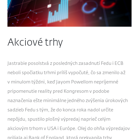
Akciové trhy
Jastrabie posolstvá z posledných zasadnutí Fedu i ECB
neboli spočiatku trhmi príliš vypočuté, čo sa zmenilo až
v minulom týždni, keď Jayom Powellom nepríjemné
pripomenutie reality pred Kongresom v podobe
naznačenia ešte minimálne jedného zvýšenia úrokových
sadzieb Fedu s tým, že do konca roka nadol určite
nepôjdu, spustilo plošný výpredaj naprieč celým
akciovým trhom v USA i Európe. Olej do ohňa výpredajov
priliala aj Bank of England, ktorá prekvapila trhy