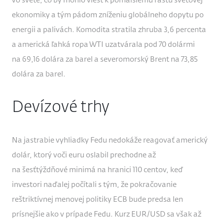
vo svete, čo by mohlo viesť k pomalšiemu rastu svetovej
ekonomiky a tým pádom zníženiu globálneho dopytu po
energii a palivách. Komodita stratila zhruba 3,6 percenta
a americká ľahká ropa WTI uzatvárala pod 70 dolármi
na 69,16 dolára za barel a severomorský Brent na 73,85
dolára za barel.
Devízové trhy
Na jastrabie vyhliadky Fedu nedokáže reagovať americký
dolár, ktorý voči euru oslabil prechodne až
na šesťtýždňové minimá na hranici 110 centov, keď
investori naďalej počítali s tým, že pokračovanie
reštriktívnej menovej politiky ECB bude predsa len
prísnejšie ako v prípade Fedu. Kurz EUR/USD sa však až