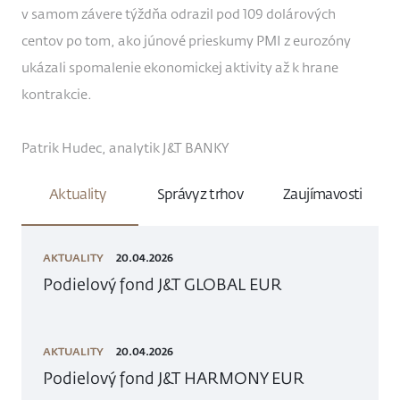
v samom závere týždňa odrazil pod 109 dolárových
centov po tom, ako júnové prieskumy PMI z eurozóny
ukázali spomalenie ekonomickej aktivity až k hrane
kontrakcie.
Patrik Hudec, analytik J&T BANKY
Aktuality
Správy z trhov
Zaujímavosti
AKTUALITY
20.04.2026
Podielový fond J&T GLOBAL EUR
AKTUALITY
20.04.2026
Podielový fond J&T HARMONY EUR