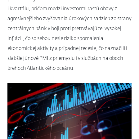
i kvartálu, pričom medzi investormi rastú obavy z
agresívnejšieho zvyšovania úrokových sadzieb zo strany
centrálnych bánk v boji proti pretrvávajúcej vysokej
inflácii, čo so sebou nesie riziko spomalenia
ekonomickej aktivity a prípadnej recesie, čo naznačili i
slabšie júnové PMI z priemyslu i v službách na oboch
brehoch Atlantického oceánu.