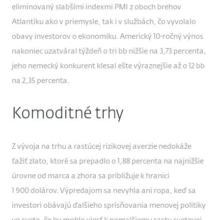
eliminovaný slabšími indexmi PMI z oboch brehov
Atlantiku ako v priemysle, tak i v službách, čo vyvolalo
obavy investorov o ekonomiku. Americký 10-ročný výnos
nakoniec uzatváral týždeň o tri bb nižšie na 3,73 percenta,
jeho nemecký konkurent klesal ešte výraznejšie až o 12 bb
na 2,35 percenta.
Komoditné trhy
Z vývoja na trhu a rastúcej rizikovej averzie nedokáže
ťažiť zlato, ktoré sa prepadlo o 1,88 percenta na najnižšie
úrovne od marca a zhora sa približuje k hranici
1 900 dolárov. Výpredajom sa nevyhla ani ropa, keď sa
investori obávajú ďalšieho sprísňovania menovej politiky