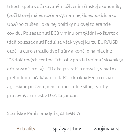
trhoch spolu s očakávaným oživením čínskej ekonomiky
(voči ktorej má eurozóna významnejšiu expozíciu ako
USA) po zrušení lokálnej politiky nulovej tolerancie
covidu. Po zasadnutí ECB v minulom týždni vo štvrtok
(deň po zasadnutí Fedu) sa však vývoj kurzu EUR/USD
otočil a euro stratilo dve figúry a končilo na hladine
108 dolárových centov. Trh totiž prestal vnímať slovník (a
očakávané kroky) ECB ako jastrabí a navyše, v piatok
prehodnotil očakávania ďalších krokov Fedu na viac
agresívne po zverejnení mimoriadne silnej tvorby
pracovných miest v USA za január.
Stanislav Pánis, analytik J&T BANKY
Aktuality
Správy z trhov
Zaujímavosti