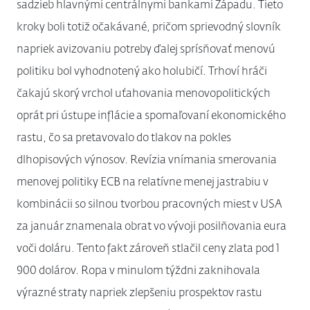
sadzieb hlavnými centrálnymi bankami Západu. Tieto
kroky boli totiž očakávané, pričom sprievodný slovník
napriek avizovaniu potreby ďalej sprísňovať menovú
politiku bol vyhodnotený ako holubičí. Trhoví hráči
čakajú skorý vrchol uťahovania menovopolitických
oprát pri ústupe inflácie a spomaľovaní ekonomického
rastu, čo sa pretavovalo do tlakov na pokles
dlhopisových výnosov. Revízia vnímania smerovania
menovej politiky ECB na relatívne menej jastrabiu v
kombinácii so silnou tvorbou pracovných miest v USA
za január znamenala obrat vo vývoji posilňovania eura
voči doláru. Tento fakt zároveň stlačil ceny zlata pod 1
900 dolárov. Ropa v minulom týždni zaknihovala
výrazné straty napriek zlepšeniu prospektov rastu