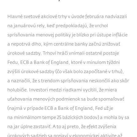
Hlavné svetové akciové trhy v úvode februára nadviazali
na januárovú rely, keď predpokladajú, že vrchol
sprísňovania menovej politiky je blízko pri ústupe inflácie
a nepotrvá dlho, kým centrálne banky začnú znižovať
úrokové sadzby. Trhoví hráči vnímali ostatné postoje
Fedu, ECB a Bank of England, ktoré v minulom týždni
zvýšili úrokové sadzby (čo však bolo započítané v trhu),
a naznačili, že s trendom sprísňovania neskončili ako skôr
holubičie. Investori medzi riadkami vycítili, že miera
uťahovania menových podmienok sa bude spomaľovať
(najmä v prípade ECB a Bank of England, Fed už je
na minimálnom tempe 25 bázických bodov) a mohla by sa
na jar úplne zastaviť. A to aj preto, že efekt zvýšenia
úrokových sadzieb sa prejaví v ekonomickej aktivite až