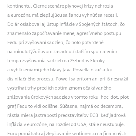
kontinentu. Čierne scenáre plynovej krízy nehrozia
a eurozóna má zlepšujúcu sa šancu vyhnúť sa recesii.
Dolár oslaboval aj ústup inflácie v Spojených štátoch, čo
znamenalo započítavanie menej agresívneho postupu
Fedu pri zvyšovaní sadzieb, čo bolo potvrdené
na minulotýždňovom zasadnutí ďalším spomalením
tempa zvyšovania sadzieb na 25-bodové kroky
a vyhláseniami jeho hlavy Jaya Powella o začiatku
disinflačného procesu. Powell sa pritom ani príliš nesnažil
vystríhať trhy pred ich optimizmom očakávaného
znižovania úrokových sadzieb v tomto roku, hoci dot. plot
graf Fedu to vidí odlišne. Súčasne, najmä od decembra,
rástla miera jastrabosti predstaviteľov ECB, keď jadrová
inflácia v eurozóne, na rozdiel od USA, stále neustupuje.
Euru pomáhalo aj zlepšovanie sentimentu na finančných