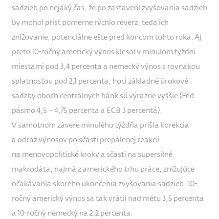
sadzieb po nejaký čas, že po zastavení zvyšovania sadzieb
by mohol prísť pomerne rýchlo reverz, teda ich
znižovanie, potenciálne ešte pred koncom tohto roka. Aj
preto 10-ročný americký výnos klesol v minulom týždni
miestami pod 3,4 percenta a nemecký výnos s rovnakou
splatnosťou pod 2,1 percenta, hoci základné úrokové
sadzby oboch centrálnych bánk sú výrazne vyššie (Fed
pásmo 4,5 – 4,75 percenta a ECB 3 percentá).
V samotnom závere minulého týždňa prišla korekcia
a odraz výnosov po sčasti prepálenej reakcii
na menovopolitické kroky a sčasti na supersilné
makrodáta, najmä z amerického trhu práce, znižujúce
očakávania skorého ukončenia zvyšovania sadzieb. 10-
ročný americký výnos sa tak vrátil nad métu 3,5 percenta
a 10-ročný nemecký na 2,2 percenta.