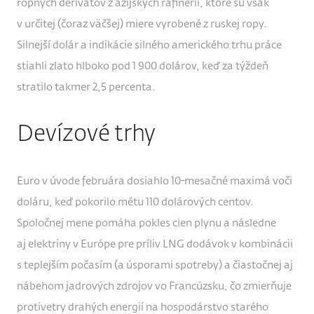
ropných derivátov z ázijských rafinérií, ktoré sú však
v určitej (čoraz väčšej) miere vyrobené z ruskej ropy.
Silnejší dolár a indikácie silného amerického trhu práce
stiahli zlato hlboko pod 1 900 dolárov, keď za týždeň
stratilo takmer 2,5 percenta.
Devízové trhy
Euro v úvode februára dosiahlo 10-mesačné maximá voči
doláru, keď pokorilo métu 110 dolárových centov.
Spoločnej mene pomáha pokles cien plynu a následne
aj elektriny v Európe pre príliv LNG dodávok v kombinácii
s teplejším počasím (a úsporami spotreby) a čiastočnej aj
nábehom jadrových zdrojov vo Francúzsku, čo zmierňuje
protivetry drahých energií na hospodárstvo starého