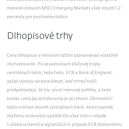
merané indexom MSCI Emerging Markets však stratili 1,2
percenta pre posilnenie dolára.
Dlhopisové trhy
Ceny dlhopisov v minulom týždni zaznamenali volatilné
obchodovanie. Po zasadnutiach kľúčovej trojky
centrálnych bánk, teda Fedu, ECB a Bank of England,
začali výnosy výrazne klesať, keď trhoví hráči
predpokladajú, že tzv. pivot menovej politiky, a teda
koniec cyklu jej sprísňovania je za rohom. Obchodníci
takto vnímali slovník centrálnych bánk, ktoré napriek
zvýšeniu úrokových sadzieb (čo však bolo v súlade
s očakávaniami) a signalizácii (v prípade ECB doslovnému