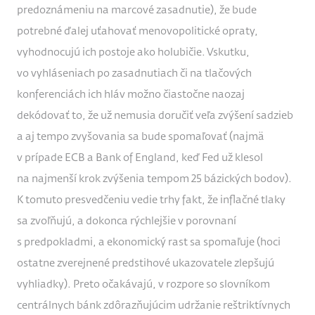
predoznámeniu na marcové zasadnutie), že bude
potrebné ďalej uťahovať menovopolitické opraty,
vyhodnocujú ich postoje ako holubičie. Vskutku,
vo vyhláseniach po zasadnutiach či na tlačových
konferenciách ich hláv možno čiastočne naozaj
dekódovať to, že už nemusia doručiť veľa zvýšení sadzieb
a aj tempo zvyšovania sa bude spomaľovať (najmä
v prípade ECB a Bank of England, keď Fed už klesol
na najmenší krok zvýšenia tempom 25 bázických bodov).
K tomuto presvedčeniu vedie trhy fakt, že inflačné tlaky
sa zvoľňujú, a dokonca rýchlejšie v porovnaní
s predpokladmi, a ekonomický rast sa spomaľuje (hoci
ostatne zverejnené predstihové ukazovatele zlepšujú
vyhliadky). Preto očakávajú, v rozpore so slovníkom
centrálnych bánk zdôrazňujúcim udržanie reštriktívnych