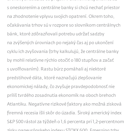
s oneskorením a centrálne banky si chcú nechať priestor
na zhodnotenie vplyvu svojich opatrení. Okrem toho,
očakávania trhov sú v rozpore so slovníkom centrálnych
bánk, ktoré zdôrazňovali potrebu udržať sadzby
na zvýšených úrovniach po nejaký čas aj po ukončení
cyklu ich zvyšovania (trhy kalkulujú, že centrálne banky
by mohli relatívne rýchlo otočiť o 180 stupňov a začať
s uvoľňovaním). Rastu búrz pomáhali aj niektoré
predstihové dáta, ktoré naznačujú zlepšovanie
ekonomickej nálady, čo zvyšuje pravdepodobnosť nie
príliš tvrdého zosadnutia ekonomík na oboch brehoch
Atlantiku. Negatívne rizikové faktory ako možná zisková
firemná recesia išli skôr do úzadia. Široký americký index
S&P 500 rástol za týždeň o 1,6 percenta pri 1,2-percentnom
zisku paneurópskeho indexu STOXX 600. Emerging trhy