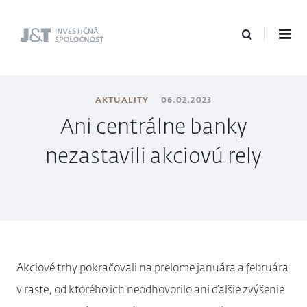
J&T Investičná
spoločnosť
AKTUALITY
06.02.2023
Ani centrálne banky
nezastavili akciovú rely
Akciové trhy pokračovali na prelome januára a februára
v raste, od ktorého ich neodhovorilo ani ďalšie zvýšenie