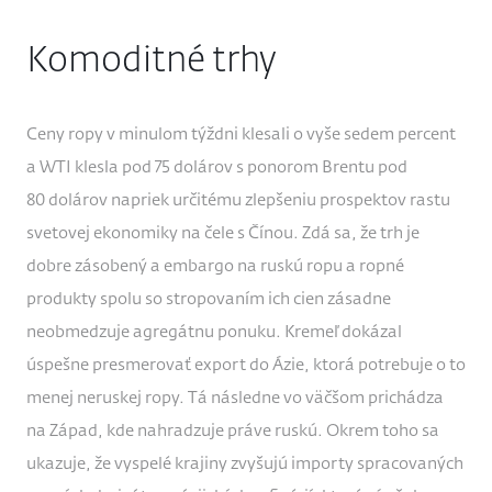
Komoditné trhy
Ceny ropy v minulom týždni klesali o vyše sedem percent
a WTI klesla pod 75 dolárov s ponorom Brentu pod
80 dolárov napriek určitému zlepšeniu prospektov rastu
svetovej ekonomiky na čele s Čínou. Zdá sa, že trh je
dobre zásobený a embargo na ruskú ropu a ropné
produkty spolu so stropovaním ich cien zásadne
neobmedzuje agregátnu ponuku. Kremeľ dokázal
úspešne presmerovať export do Ázie, ktorá potrebuje o to
menej neruskej ropy. Tá následne vo väčšom prichádza
na Západ, kde nahradzuje práve ruskú. Okrem toho sa
ukazuje, že vyspelé krajiny zvyšujú importy spracovaných