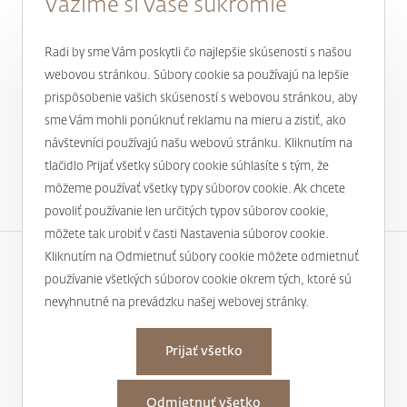
Vážime si Vaše súkromie
Radi by sme Vám poskytli čo najlepšie skúsenosti s našou
webovou stránkou. Súbory cookie sa používajú na lepšie
prispôsobenie vašich skúseností s webovou stránkou, aby
Novinky a aktuality
sme Vám mohli ponúknuť reklamu na mieru a zistiť, ako
návštevníci používajú našu webovú stránku. Kliknutím na
1
tlačidlo Prijať všetky súbory cookie súhlasíte s tým, že
môžeme používať všetky typy súborov cookie. Ak chcete
povoliť používanie len určitých typov súborov cookie,
môžete tak urobiť v časti Nastavenia súborov cookie.
Kliknutím na Odmietnuť súbory cookie môžete odmietnuť
používanie všetkých súborov cookie okrem tých, ktoré sú
Spoločnosť
nevyhnutné na prevádzku našej webovej stránky.
Užitočné informácie
Osobné údaje
Prijať všetko
Kontakty
Nastaviť cookies
Odmietnuť všetko