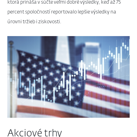
ktorá prináša v súčte veľmi dobré výsledky, keď až 75
percent spoločností reportovalo lepšie výsledky na
úrovni tržieb i ziskovosti.
Akciové trhy