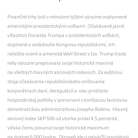
Finančné trhy boli v minulom týždni výrazne ovplyvnené
americkými prezidentskými voľbami. Očakávané jasné
víťazstvo Donalda Trumpa v prezidentských voľbách,
doplnené o ovládnutie Kongresu republikánmi, trh
náležite ocenil a americká Wall Street v tzv. Trump trade
relly výrazne prepisovala svoje historické maximá
na všetkých hlavných akciových indexoch. Za eufóriou
stoja očakávania republikánskeho znižovania
korporátnych daní, deregulácií a viac probiznis
hospodárskej politiky v porovnaní s končiacou ľavicovou
demokratickou administratívou Josepha Bidena. Hlavný
akciový index S&P 500 od utorka pridal 4,5 percenta,
vďaka čomu posunul svoje historické maximum
na dostrel 6 000 bodov. Zároveň ide o najväčší povolebný