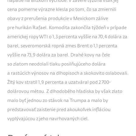
napätie na Blízkom východe. V závere týždňa však jej
cena pomerne výrazne klesla po tom, čo sa zmiernili
obavy z prerušenia produkcie v Mexickom zálive
pre hurikán Rafael. Komodita zakončila týždeň v prípade
americkej ropy WTI o 1,3 percenta vyššie na 70,4 dolára za
barel, severomorská ropná zmes Brent o 1,1 percenta
vyššie na 73,9 dolára za barel. Drahé kovy na čele
so zlatom neodolali tlaku posilňujúceho dolára
a rastúcich výnosov na dlhopisoch a skokovito oslabovali.
Žltý kov stratil 1,9 percenta a uzatváral pod 2 700-
dolárovou métou. Z dlhodobého hľadiska by však zlato
malo byť jednou zo stávok na Trumpa a malo by
predstavovať zaistenie pred akoukoľvek infláciou
vyplývajúcou z jeho navrhovaných ciel.