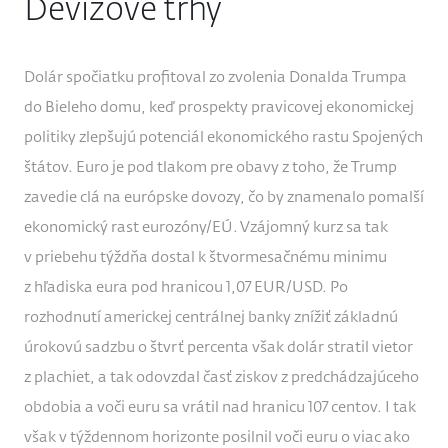
Devízové trhy
Dolár spočiatku profitoval zo zvolenia Donalda Trumpa
do Bieleho domu, keď prospekty pravicovej ekonomickej
politiky zlepšujú potenciál ekonomického rastu Spojených
štátov. Euro je pod tlakom pre obavy z toho, že Trump
zavedie clá na európske dovozy, čo by znamenalo pomalší
ekonomický rast eurozóny/EÚ. Vzájomný kurz sa tak
v priebehu týždňa dostal k štvormesačnému minimu
z hľadiska eura pod hranicou 1,07 EUR/USD. Po
rozhodnutí americkej centrálnej banky znížiť základnú
úrokovú sadzbu o štvrť percenta však dolár stratil vietor
z plachiet, a tak odovzdal časť ziskov z predchádzajúceho
obdobia a voči euru sa vrátil nad hranicu 107 centov. I tak
však v týždennom horizonte posilnil voči euru o viac ako