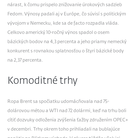
nárast, k čomu prispelo znižovanie úrokových sadzieb
Fedom. Výnosy padali aj v Európe, čo súvisí s politickým
vývojom v Nemecku, kde sa de facto rozpadla vláda.
Celkovo americký 10-ročný výnos spadol o osem
bázických bodov na 4,3 percenta a jeho priamy nemecký
konkurent s rovnakou splatnosťou o štyri bázické body
na 2,37 percenta.
Komoditné trhy
Ropa Brent sa spočiatku udomácňovala nad 75-
dolárovou métou a WTI nad 72 dolármi, keď na trhu boli
cítiť dozvuky odloženia zvýšenia ťažby združením OPEC+
v decembri. Trhy okrem toho prihliadali na bublajúce