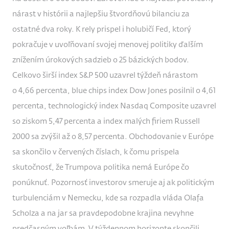
nárast v histórii a najlepšiu štvordňovú bilanciu za
ostatné dva roky. K rely prispel i holubičí Fed, ktorý
pokračuje v uvoľňovaní svojej menovej politiky ďalším
znížením úrokových sadzieb o 25 bázických bodov.
Celkovo širší index S&P 500 uzavrel týždeň nárastom
o 4,66 percenta, blue chips index Dow Jones posilnil o 4,61
percenta, technologický index Nasdaq Composite uzavrel
so ziskom 5,47 percenta a index malých firiem Russell
2000 sa zvýšil až o 8,57 percenta. Obchodovanie v Európe
sa skončilo v červených číslach, k čomu prispela
skutočnosť, že Trumpova politika nemá Európe čo
ponúknuť. Pozornosť investorov smeruje aj ak politickým
turbulenciám v Nemecku, kde sa rozpadla vláda Olafa
Scholza a na jar sa pravdepodobne krajina nevyhne
predčasným voľbám. V týždennom horizonte skončili