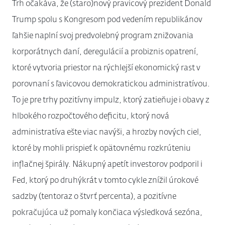
Trh očakáva, že (staro)nový pravicový prezident Donald
Trump spolu s Kongresom pod vedením republikánov
ľahšie naplní svoj predvolebný program znižovania
korporátnych daní, deregulácií a probiznis opatrení,
ktoré vytvoria priestor na rýchlejší ekonomický rast v
porovnaní s ľavicovou demokratickou administratívou.
To je pre trhy pozitívny impulz, ktorý zatieňuje i obavy z
hlbokého rozpočtového deficitu, ktorý nová
administratíva ešte viac navýši, a hrozby nových ciel,
ktoré by mohli prispieť k opätovnému rozkrúteniu
inflačnej špirály. Nákupný apetít investorov podporil i
Fed, ktorý po druhýkrát v tomto cykle znížil úrokové
sadzby (tentoraz o štvrť percenta), a pozitívne
pokračujúca už pomaly končiaca výsledková sezóna,