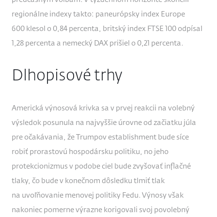
regionálne indexy takto: paneurópsky index Europe
600 klesol o 0,84 percenta, britský index FTSE 100 odpísal
1,28 percenta a nemecký DAX prišiel o 0,21 percenta.
Dlhopisové trhy
Americká výnosová krivka sa v prvej reakcii na volebný
výsledok posunula na najvyššie úrovne od začiatku júla
pre očakávania, že Trumpov establishment bude síce
robiť prorastovú hospodársku politiku, no jeho
protekcionizmus v podobe ciel bude zvyšovať inflačné
tlaky, čo bude v konečnom dôsledku tlmiť tlak
na uvoľňovanie menovej politiky Fedu. Výnosy však
nakoniec pomerne výrazne korigovali svoj povolebný