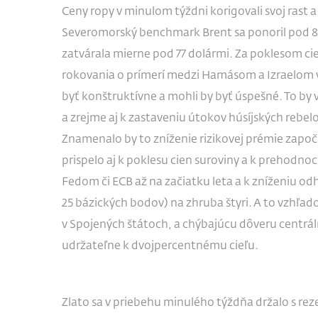
Ceny ropy v minulom týždni korigovali svoj rast a 
Severomorský benchmark Brent sa ponoril pod 8
zatvárala mierne pod 77 dolármi. Za poklesom ci
rokovania o prímerí medzi Hamásom a Izraelom v 
byť konštruktívne a mohli by byť úspešné. To by 
a zrejme aj k zastaveniu útokov húsíjských rebe
Znamenalo by to zníženie rizikovej prémie započí
prispelo aj k poklesu cien suroviny a k prehodn
Fedom či ECB až na začiatku leta a k zníženiu od
25 bázických bodov) na zhruba štyri. A to vzhľa
v Spojených štátoch, a chýbajúcu dôveru centrál
udržateľne k dvojpercentnému cieľu.
Zlato sa v priebehu minulého týždňa držalo s rez