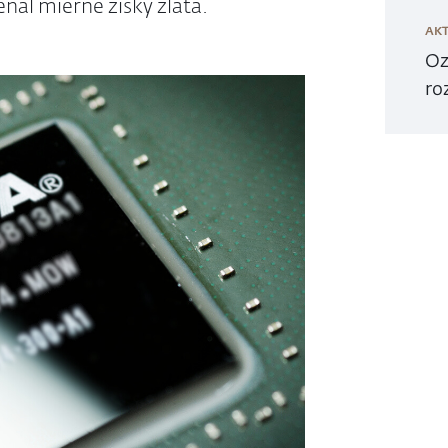
enal mierne zisky zlata.
AKT
Oz
ro