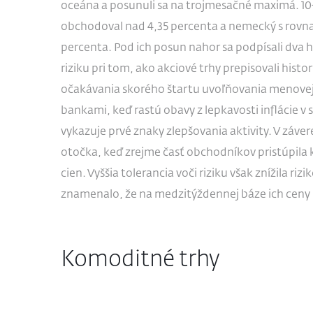
oceána a posunuli sa na trojmesačné maximá. 10
obchodoval nad 4,35 percenta a nemecký s rovna
percenta. Pod ich posun nahor sa podpísali dva h
riziku pri tom, ako akciové trhy prepisovali his
očakávania skorého štartu uvoľňovania menovej 
bankami, keď rastú obavy z lepkavosti inflácie 
vykazuje prvé znaky zlepšovania aktivity. V záve
otočka, keď zrejme časť obchodníkov pristúpila k
cien. Vyššia tolerancia voči riziku však znížila ri
znamenalo, že na medzitýždennej báze ich ceny 
Komoditné trhy