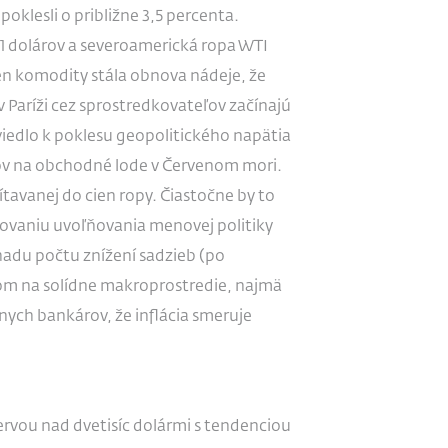
poklesli o približne 3,5 percenta.
1 dolárov a severoamerická ropa WTI
en komodity stála obnova nádeje, že
Paríži cez sprostredkovateľov začínajú
viedlo k poklesu geopolitického napätia
lov na obchodné lode v Červenom mori.
tavanej do cien ropy. Čiastočne by to
ocovaniu uvoľňovania menovej politiky
hadu počtu znížení sadzieb (po
dom na solídne makroprostredie, najmä
nych bankárov, že inflácia smeruje
ervou nad dvetisíc dolármi s tendenciou