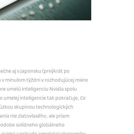
ečne aj v Japonsku (prvýkrát po
ch v minulom týždni v rozhodujúcej miere
pre umelú inteligenciu Nvidia spolu
melej inteligencie tak pokračuje, čo
ä úzkou skupinou technologických
ia nie zlatovlasého, ale priam
podobe solídneho globálneho