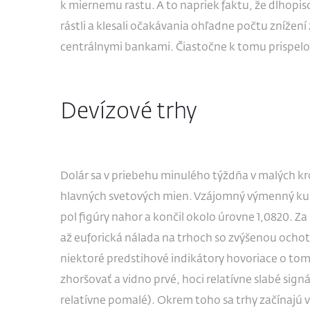
k miernemu rastu. A to napriek faktu, že dlhopis
rástli a klesali očakávania ohľadne počtu znížen
centrálnymi bankami. Čiastočne k tomu prispelo
Devízové trhy
Dolár sa v priebehu minulého týždňa v malých k
hlavných svetových mien. Vzájomný výmenný kurz 
pol figúry nahor a končil okolo úrovne 1,0820. Z
až euforická nálada na trhoch so zvýšenou ochot
niektoré predstihové indikátory hovoriace o tom
zhoršovať a vidno prvé, hoci relatívne slabé sign
relatívne pomalé). Okrem toho sa trhy začínajú v