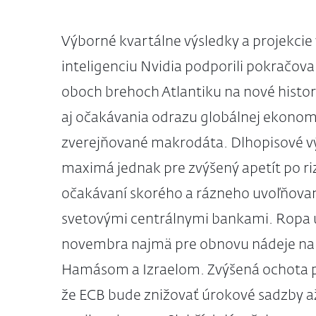
Výborné kvartálne výsledky a projekcie
inteligenciu Nvidia podporili pokračova
oboch brehoch Atlantiku na nové hist
aj očakávania odrazu globálnej ekonomic
zverejňované makrodáta. Dlhopisové v
maximá jednak pre zvýšený apetít po ri
očakávaní skorého a rázneho uvoľňovan
svetovými centrálnymi bankami. Ropa us
novembra najmä pre obnovu nádeje na 
Hamásom a Izraelom. Zvýšená ochota p
že ECB bude znižovať úrokové sadzby až 