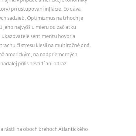
najmä v prípade americkej ekonomiky
ory) pri ustupovaní inflácie, čo dáva
ch sadzieb. Optimizmus na trhoch je
 jeho najvyššiu mieru od začiatku
2, ukazovatele sentimentu hovoria
rachu či stresu klesli na multiročné dná.
najmä americkým, na nadpriemerných
aďalej príliš nevadí ani odraz
a rástli na oboch brehoch Atlantického