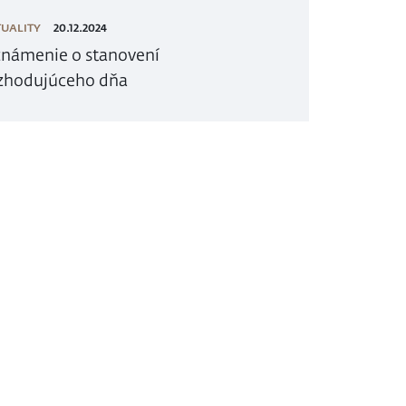
UALITY
20.12.2024
námenie o stanovení
zhodujúceho dňa