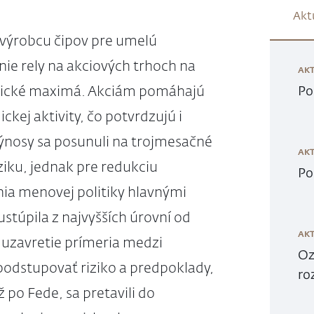
Akt
 výrobcu čipov pre umelú
nie rely na akciových trhoch na
AKT
orické maximá. Akciám pomáhajú
Po
kej aktivity, čo potvrdzujú i
ýnosy sa posunuli na trojmesačné
AKT
ziku, jednak pre redukciu
Po
ia menovej politiky hlavnými
túpila z najvyšších úrovní od
AKT
uzavretie prímeria medzi
Oz
odstupovať riziko a predpoklady,
ro
po Fede, sa pretavili do