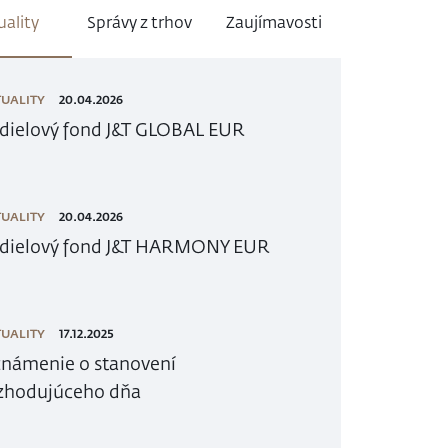
uality
Správy z trhov
Zaujímavosti
UALITY
20.04.2026
dielový fond J&T GLOBAL EUR
UALITY
20.04.2026
dielový fond J&T HARMONY EUR
UALITY
17.12.2025
námenie o stanovení
zhodujúceho dňa