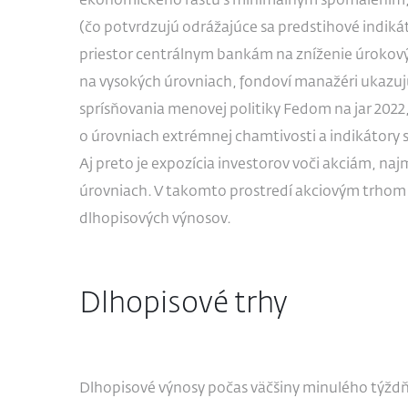
ekonomického rastu s minimálnym spomalením, 
(čo potvrdzujú odrážajúce sa predstihové indikát
priestor centrálnym bankám na zníženie úrokový
na vysokých úrovniach, fondoví manažéri ukazujú
sprísňovania menovej politiky Fedom na jar 202
o úrovniach extrémnej chamtivosti a indikátory st
Aj preto je expozícia investorov voči akciám, 
úrovniach. V takomto prostredí akciovým trhom n
dlhopisových výnosov.
Dlhopisové trhy
Dlhopisové výnosy počas väčšiny minulého týždň