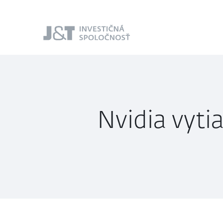
J&T Investičná
spoločnosť
Nvidia vyti