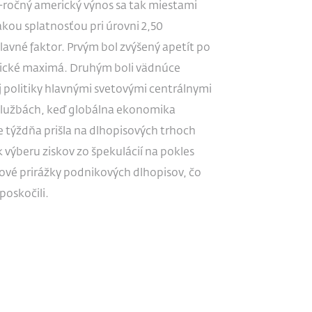
-ročný americký výnos sa tak miestami
kou splatnosťou pri úrovni 2,50
lavné faktor. Prvým bol zvýšený apetít po
torické maximá. Druhým boli vädnúce
politiky hlavnými svetovými centrálnymi
v službách, keď globálna ekonomika
re týždňa prišla na dlhopisových trhoch
 výberu ziskov zo špekulácií na pokles
zikové prirážky podnikových dlhopisov, čo
poskočili.