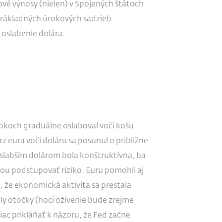
ové výnosy (nielen) v Spojených štátoch
í základných úrokových sadzieb
 oslabenie dolára.
rokoch graduálne oslaboval voči košu
eura voči doláru sa posunul o približne
a slabším dolárom bola konštruktívna, ba
ou podstupovať riziko. Euru pomohli aj
, že ekonomická aktivita sa prestala
ály otočky (hoci oživenie bude zrejme
iac prikláňať k názoru, že Fed začne