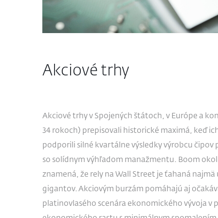
Akciové trhy
Akciové trhy v Spojených štátoch, v Európe a kon
34 rokoch) prepisovali historické maximá, keď i
podporili silné kvartálne výsledky výrobcu čipov 
so solídnym výhľadom manažmentu. Boom okolo u
znamená, že rely na Wall Street je ťahaná najm
gigantov. Akciovým burzám pomáhajú aj očakávan
platinovlasého scenára ekonomického vývoja v 