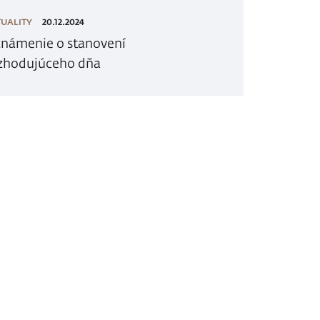
UALITY
20.12.2024
námenie o stanovení
zhodujúceho dňa