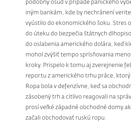
podobný osud v prípade panického vybe
iným bankám, kde by nechránení veriteli
vyústilo do ekonomického šoku. Stres o
do úteku do bezpečia štátnych dlhopiso
do oslabenia amerického dolára, keď k
mohol zvýšiť tempo sprísňovania menov
kroky. Prispelo k tomu aj zverejnenie 
reportu z amerického trhu práce, ktorý 
Ropa bola v defenzívne, keď sa obchodn
zásobený trh a citlivo reagovali na sprá
prosí veľké západné obchodné domy ako 
začali obchodovať ruskú ropu.