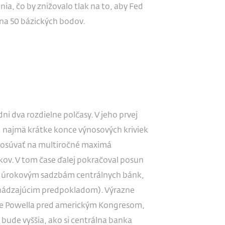
ia, čo by znižovalo tlak na to, aby Fed
 na 50 bázických bodov.
i dva rozdielne polčasy. V jeho prvej
y, najmä krátke konce výnosových kriviek
 posúvať na multiročné maximá
okov. V tom čase ďalej pokračoval posun
 úrokovým sadzbám centrálnych bánk,
chádzajúcim predpokladom). Výrazne
rome Powella pred americkým Kongresom,
bude vyššia, ako si centrálna banka