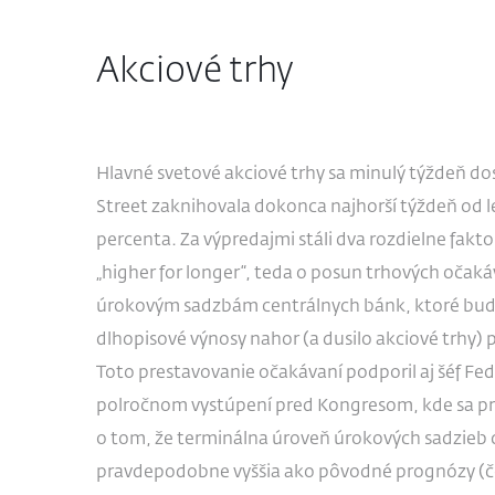
Akciové trhy
Hlavné svetové akciové trhy sa minulý týždeň dos
Street zaknihovala dokonca najhorší týždeň od le
percenta. Za výpredajmi stáli dva rozdielne fakto
„higher for longer“, teda o posun trhových oča
úrokovým sadzbám centrálnych bánk, ktoré budú
dlhopisové výnosy nahor (a dusilo akciové trhy) 
Toto prestavovanie očakávaní podporil aj šéf Fe
polročnom vystúpení pred Kongresom, kde sa pr
o tom, že terminálna úroveň úrokových sadzieb 
pravdepodobne vyššia ako pôvodné prognózy (čo t