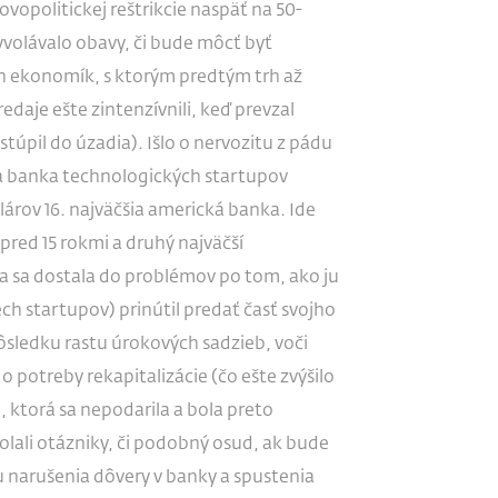
opolitickej reštrikcie naspäť na 50-
yvolávalo obavy, či bude môcť byť
h ekonomík, s ktorým predtým trh až
redaje ešte zintenzívnili, keď prevzal
túpil do úzadia). Išlo o nervozitu z pádu
úca banka technologických startupov
lárov 16. najväčšia americká banka. Ide
pred 15 rokmi a druhý najväčší
a sa dostala do problémov po tom, ako ju
ch startupov) prinútil predať časť svojho
ôsledku rastu úrokových sadzieb, voči
 potreby rekapitalizácie (čo ešte zvýšilo
, ktorá sa nepodarila a bola preto
lali otázniky, či podobný osud, ak bude
ku narušenia dôvery v banky a spustenia