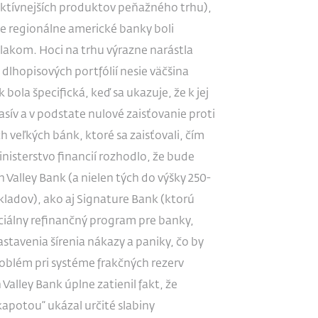
aktívnejších produktov peňažného trhu),
e regionálne americké banky boli
akom. Hoci na trhu výrazne narástla
 dlhopisových portfólií nesie väčšina
 bola špecifická, keď sa ukazuje, že k jej
asív a v podstate nulové zaisťovanie proti
h veľkých bánk, ktoré sa zaisťovali, čím
inisterstvo financií rozhodlo, že bude
 Valley Bank (a nielen tých do výšky 250-
vkladov), ako aj Signature Bank (ktorú
peciálny refinančný program pre banky,
astavenia šírenia nákazy a paniky, čo by
roblém pri systéme frakčných rezerv
 Valley Bank úplne zatienil fakt, že
apotou“ ukázal určité slabiny