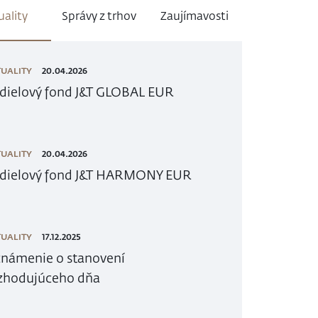
uality
Správy z trhov
Zaujímavosti
UALITY
20.04.2026
dielový fond J&T GLOBAL EUR
UALITY
20.04.2026
dielový fond J&T HARMONY EUR
UALITY
17.12.2025
námenie o stanovení
zhodujúceho dňa