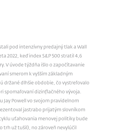
tali pod intenzívny predajný tlak a Wall
ta 2022, keď index S&P 500 stratil 4,6
ry. V úvode týždňa išlo o započítavanie
kávaní smerom k vyšším základným
 držané dlhšie obdobie, čo vystreľovalo
pri spomaľovaní dizinflačného vývoja.
du Jay Powell vo svojom pravidelnom
ezentoval jastrabo prijatým slovníkom
cyklu uťahovania menovej politiky bude
rh už tušil), no zároveň nevylúčil