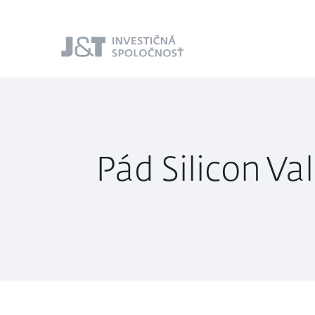
J&T Investičná
spoločnosť
Pád Silicon Va