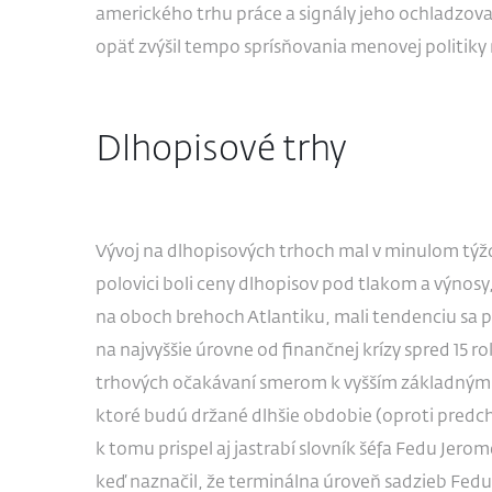
amerického trhu práce a signály jeho ochladzovan
opäť zvýšil tempo sprísňovania menovej politiky
Dlhopisové trhy
Vývoj na dlhopisových trhoch mal v minulom týždn
polovici boli ceny dlhopisov pod tlakom a výnos
na oboch brehoch Atlantiku, mali tendenciu sa
na najvyššie úrovne od finančnej krízy spred 15 r
trhových očakávaní smerom k vyšším základným
ktoré budú držané dlhšie obdobie (oproti pred
k tomu prispel aj jastrabí slovník šéfa Fedu Je
keď naznačil, že terminálna úroveň sadzieb Fedu 