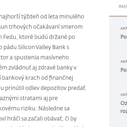
Akt
najhorší týždeň od leta minulého
posun trhových očakávaní smerom
AKT
 Fedu, ktoré budú držané po
Po
 pádu Silicon Valley Bank s
ktor a spustenia masívneho
AKT
lém zvládnuť aj zdravé banky v
Po
í bankový krach od finančnej
iu prinútil odlev depozitov predať
AKT
raznými stratami aj pre
Oz
kovému riziku. Následne sa
ro
í hráči sa začali obávať, či by