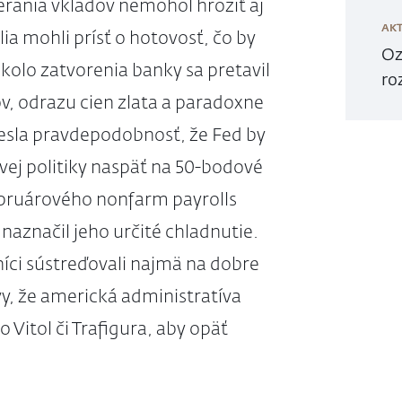
rania vkladov nemohol hroziť aj
AKT
a mohli prísť o hotovosť, čo by
Oz
kolo zatvorenia banky sa pretavil
ro
v, odrazu cien zlata a paradoxne
lesla pravdepodobnosť, že Fed by
ej politiky naspäť na 50-bodové
februárového nonfarm payrolls
naznačil jeho určité chladnutie.
íci sústreďovali najmä na dobre
vy, že americká administratíva
Vitol či Trafigura, aby opäť