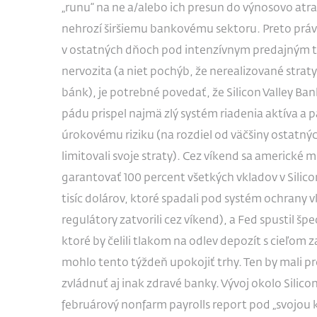
„runu“ na ne a/alebo ich presun do výnosovo atr
nehrozí širšiemu bankovému sektoru. Preto práv
v ostatných dňoch pod intenzívnym predajným tl
nervozita (a niet pochýb, že nerealizované straty
bánk), je potrebné povedať, že Silicon Valley Bank
pádu prispel najmä zlý systém riadenia aktíva a p
úrokovému riziku (na rozdiel od väčšiny ostatnýc
limitovali svoje straty). Cez víkend sa americké m
garantovať 100 percent všetkých vkladov v Silicon
tisíc dolárov, ktoré spadali pod systém ochrany 
regulátory zatvorili cez víkend), a Fed spustil š
ktoré by čelili tlakom na odlev depozít s cieľom z
mohlo tento týždeň upokojiť trhy. Ten by mali p
zvládnuť aj inak zdravé banky. Vývoj okolo Silicon
februárový nonfarm payrolls report pod „svojou k