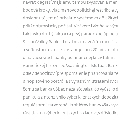
návrat k agresívnejšiemu tempu zvyšovania menov
bodové kroky. Viac menovopolitickej reštrikcie v
dosiahnuté jemné pristátie systémovo dôležitýc
príliš optimisticky počítal. V závere týždňa sa výp
taktovku druhý faktor (a prvý paradoxne úplne us
Silicon Valley Bank, ktorá bola hlavná financuj
a veľkosťou bilancie presahujúcou 220 miliárd do
o najväčší krach banky od finančnej krízy takmer 
v americkej histórii po Washington Mutual. Bank
odlev depozitov (pre spomalenie financovania te
dlhopisového portfólia s výraznými stratami (v d
čomu sa banka vôbec nezaisťovala), čo vyústilo do
paniku a zintenzívnilo výber klientskych depozít)
regulátormi zatvorená. Problémy banky však vyvo
rásť tlak na výber klientskych vkladov (v dôsled