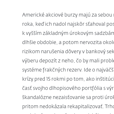
Americké akciové burzy majú za sebou 
roka, keď ich nadol najskôr sťahoval 
k vyšším základným úrokovým sadzbám
dlhšie obdobie, a potom nervozita okolo
rizikom narušenia dôvery v bankový se
výberu depozít z neho, čo by mali prob
systéme frakčných rezerv. Ide o najväčš
krízy pred 15 rokmi po tom, ako inštitúc
časť svojho dlhopisového portfólia s vý
škandalózne nezaisťovanie sa proti úro
pritom nedokázala rekapitalizovať. Trhov