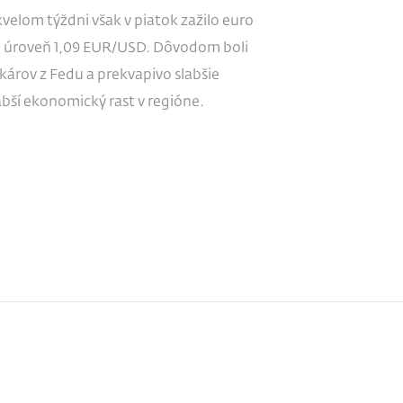
skvelom týždni však v piatok zažilo euro
od úroveň 1,09 EUR/USD. Dôvodom boli
árov z Fedu a prekvapivo slabšie
bší ekonomický rast v regióne.