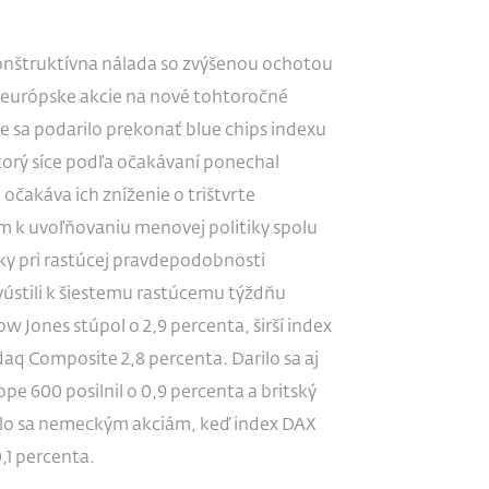
konštruktívna nálada so zvýšenou ochotou
aj európske akcie na nové tohtoročné
ie sa podarilo prekonať blue chips indexu
torý síce podľa očakávaní ponechal
akáva ich zníženie o trištvrte
 k uvoľňovaniu menovej politiky spolu
ky pri rastúcej pravdepodobnosti
ústili k šiestemu rastúcemu týždňu
w Jones stúpol o 2,9 percenta, širší index
aq Composite 2,8 percenta. Darilo sa aj
 600 posilnil o 0,9 percenta a britský
rilo sa nemeckým akciám, keď index DAX
,1 percenta.