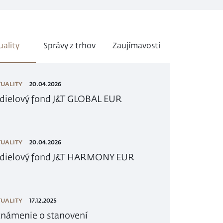
uality
Správy z trhov
Zaujímavosti
UALITY
20.04.2026
dielový fond J&T GLOBAL EUR
UALITY
20.04.2026
dielový fond J&T HARMONY EUR
UALITY
17.12.2025
námenie o stanovení