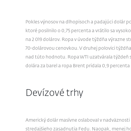
Pokles výnosov na dlhopisoch a padajúci dolár p
ktoré posilnilo o 0,75 percenta a vrátilo sa vyso
na 2 019 dolárov. Ropa v úvode týždňa výrazne s
70-dolárovou cenovkou. V druhej polovici týždňa 
nad túto hodnotu. Ropa WTI uzatvárala týždeň s
dolára za barel a ropa Brent pridala 0,9 percenta 
Devízové trhy
Americký dolár masívne oslaboval v nadväznosti 
stredajšieho zasadnutia Fedu. Naopak, menej hol