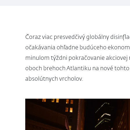
Čoraz viac presvedčivý globálny disinfl
očakávania ohľadne budúceho ekonomi
minulom týždni pokračovanie akciovej re
oboch brehoch Atlantiku na nové toht
absolútnych vrcholov.