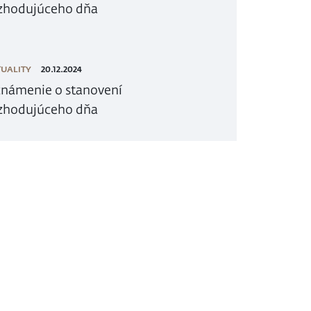
zhodujúceho dňa
UALITY
20.12.2024
námenie o stanovení
zhodujúceho dňa