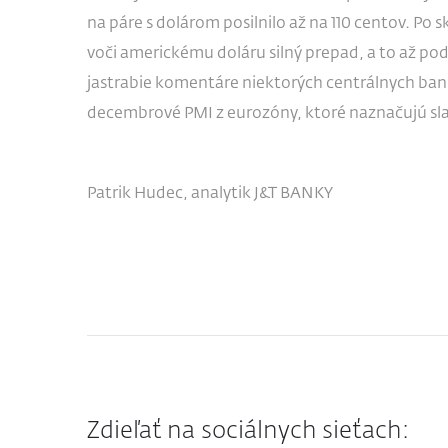
na páre s dolárom posilnilo až na 110 centov. Po 
voči americkému doláru silný prepad, a to až p
jastrabie komentáre niektorých centrálnych bank
decembrové PMI z eurozóny, ktoré naznačujú sla
Patrik Hudec, analytik J&T BANKY
Zdieľať na sociálnych sieťach: