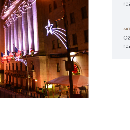
ro
AKT
Oz
ro