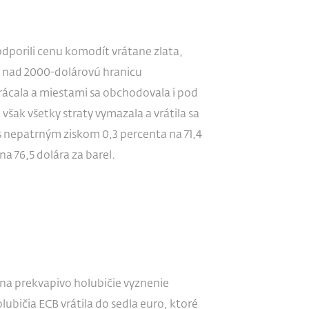
odporili cenu komodít vrátane zlata,
ko nad 2000-dolárovú hranicu
trácala a miestami sa obchodovala i pod
však všetky straty vymazala a vrátila sa
 nepatrným ziskom 0,3 percenta na 71,4
na 76,5 dolára za barel.
na prekvapivo holubičie vyznenie
ubičia ECB vrátila do sedla euro, ktoré