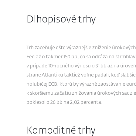
Dlhopisové trhy
Trh zaceňuje ešte výraznejšie zníženie úrokový
Fed až o takmer 150 bb, čo sa odráža na strmhl
v prípade 10-ročného výnosu o 31 bb až na úrove
strane Atlantiku taktiež voľne padali, keď slabši
holubičej ECB, ktorú by výrazné zaostávanie eu
k skoršiemu začatiu znižovania úrokových sadzi
poklesol o 26 bb na 2,02 percenta.
Komoditné trhy