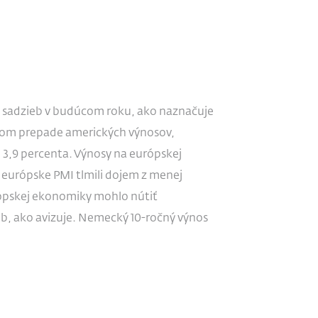
ch sadzieb v budúcom roku, ako naznačuje
avom prepade amerických výnosov,
ň 3,9 percenta. Výnosy na európskej
e európske PMI tlmili dojem z menej
rópskej ekonomiky mohlo nútiť
eb, ako avizuje. Nemecký 10-ročný výnos