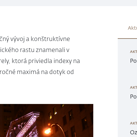
Akt
ačný vývoj a konštruktívne
ckého rastu znamenali v
AKT
ly, ktorá priviedla indexy na
Po
oročné maximá na dotyk od
AKT
Po
AKT
Oz