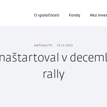
O spoločnosti
Fondy
Ako inve
AKTUALITY
18.12.2023
 naštartoval v decem
rally