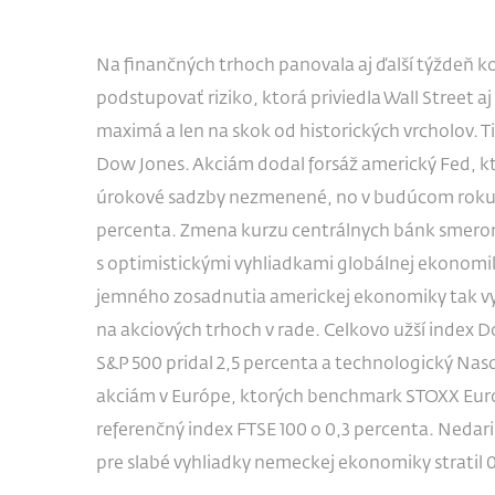
Na finančných trhoch panovala aj ďalší týždeň 
podstupovať riziko, ktorá priviedla Wall Street 
maximá a len na skok od historických vrcholov. T
Dow Jones. Akciám dodal forsáž americký Fed, k
úrokové sadzby nezmenené, no v budúcom roku oč
percenta. Zmena kurzu centrálnych bánk smerom
s optimistickými vyhliadkami globálnej ekonomi
jemného zosadnutia americkej ekonomiky tak vy
na akciových trhoch v rade. Celkovo užší index Do
S&P 500 pridal 2,5 percenta a technologický Nasd
akciám v Európe, ktorých benchmark STOXX Europe
referenčný index FTSE 100 o 0,3 percenta. Neda
pre slabé vyhliadky nemeckej ekonomiky stratil 0