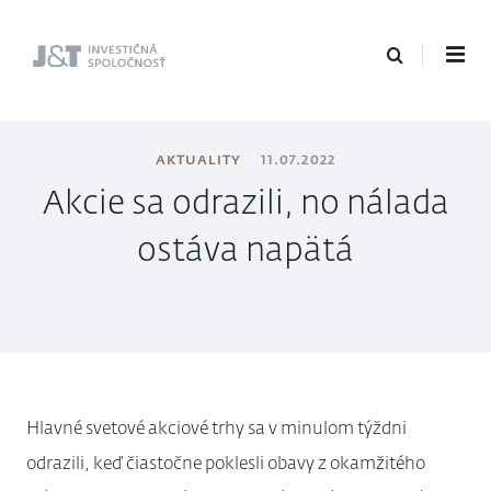
J&T Investičná
spoločnosť
AKTUALITY
11.07.2022
Akcie sa odrazili, no nálada
ostáva napätá
Hlavné svetové akciové trhy sa v minulom týždni
odrazili, keď čiastočne poklesli obavy z okamžitého