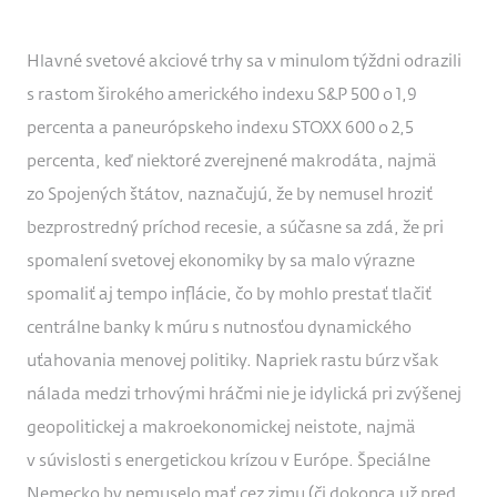
Hlavné svetové akciové trhy sa v minulom týždni odrazili
s rastom širokého amerického indexu S&P 500 o 1,9
percenta a paneurópskeho indexu STOXX 600 o 2,5
percenta, keď niektoré zverejnené makrodáta, najmä
zo Spojených štátov, naznačujú, že by nemusel hroziť
bezprostredný príchod recesie, a súčasne sa zdá, že pri
spomalení svetovej ekonomiky by sa malo výrazne
spomaliť aj tempo inflácie, čo by mohlo prestať tlačiť
centrálne banky k múru s nutnosťou dynamického
uťahovania menovej politiky. Napriek rastu búrz však
nálada medzi trhovými hráčmi nie je idylická pri zvýšenej
geopolitickej a makroekonomickej neistote, najmä
v súvislosti s energetickou krízou v Európe. Špeciálne
Nemecko by nemuselo mať cez zimu (či dokonca už pred