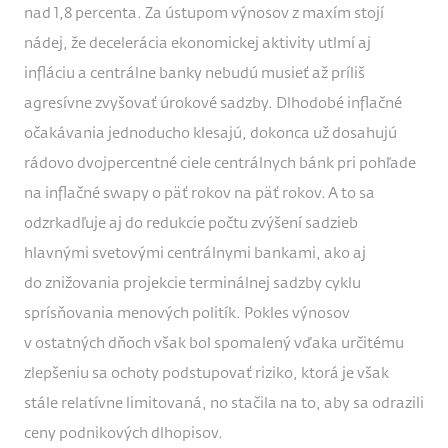
nad 1,8 percenta. Za ústupom výnosov z maxím stojí
nádej, že decelerácia ekonomickej aktivity utlmí aj
infláciu a centrálne banky nebudú musieť až príliš
agresívne zvyšovať úrokové sadzby. Dlhodobé inflačné
očakávania jednoducho klesajú, dokonca už dosahujú
rádovo dvojpercentné ciele centrálnych bánk pri pohľade
na inflačné swapy o päť rokov na päť rokov. A to sa
odzrkadľuje aj do redukcie počtu zvýšení sadzieb
hlavnými svetovými centrálnymi bankami, ako aj
do znižovania projekcie terminálnej sadzby cyklu
sprísňovania menových politík. Pokles výnosov
v ostatných dňoch však bol spomalený vďaka určitému
zlepšeniu sa ochoty podstupovať riziko, ktorá je však
stále relatívne limitovaná, no stačila na to, aby sa odrazili
ceny podnikových dlhopisov.