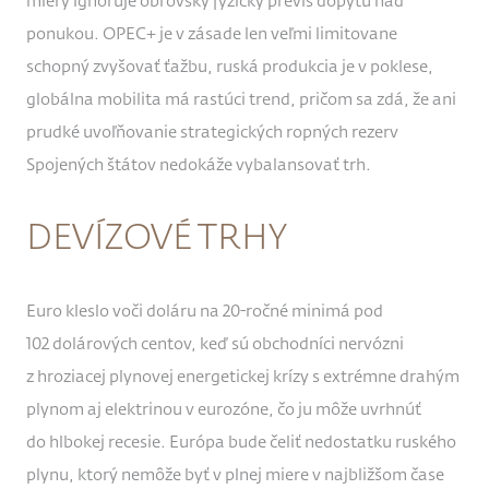
miery ignoruje obrovský fyzický previs dopytu nad
ponukou. OPEC+ je v zásade len veľmi limitovane
schopný zvyšovať ťažbu, ruská produkcia je v poklese,
globálna mobilita má rastúci trend, pričom sa zdá, že ani
prudké uvoľňovanie strategických ropných rezerv
Spojených štátov nedokáže vybalansovať trh.
DEVÍZOVÉ TRHY
Euro kleslo voči doláru na 20-ročné minimá pod
102 dolárových centov, keď sú obchodníci nervózni
z hroziacej plynovej energetickej krízy s extrémne drahým
plynom aj elektrinou v eurozóne, čo ju môže uvrhnúť
do hlbokej recesie. Európa bude čeliť nedostatku ruského
plynu, ktorý nemôže byť v plnej miere v najbližšom čase