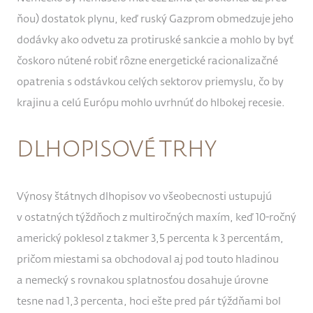
ňou) dostatok plynu, keď ruský Gazprom obmedzuje jeho
dodávky ako odvetu za protiruské sankcie a mohlo by byť
čoskoro nútené robiť rôzne energetické racionalizačné
opatrenia s odstávkou celých sektorov priemyslu, čo by
krajinu a celú Európu mohlo uvrhnúť do hlbokej recesie.
DLHOPISOVÉ TRHY
Výnosy štátnych dlhopisov vo všeobecnosti ustupujú
v ostatných týždňoch z multiročných maxím, keď 10-ročný
americký poklesol z takmer 3,5 percenta k 3 percentám,
pričom miestami sa obchodoval aj pod touto hladinou
a nemecký s rovnakou splatnosťou dosahuje úrovne
tesne nad 1,3 percenta, hoci ešte pred pár týždňami bol