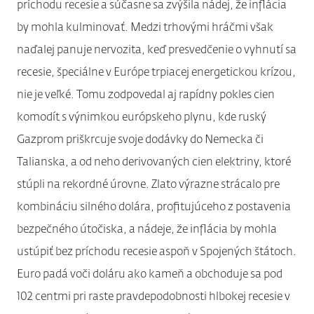
príchodu recesie a súčasne sa zvýšila nádej, že inflácia
by mohla kulminovať. Medzi trhovými hráčmi však
naďalej panuje nervozita, keď presvedčenie o vyhnutí sa
recesie, špeciálne v Európe trpiacej energetickou krízou,
nie je veľké. Tomu zodpovedal aj rapídny pokles cien
komodít s výnimkou európskeho plynu, kde ruský
Gazprom priškrcuje svoje dodávky do Nemecka či
Talianska, a od neho derivovaných cien elektriny, ktoré
stúpli na rekordné úrovne. Zlato výrazne strácalo pre
kombináciu silného dolára, profitujúceho z postavenia
bezpečného útočiska, a nádeje, že inflácia by mohla
ustúpiť bez príchodu recesie aspoň v Spojených štátoch.
Euro padá voči doláru ako kameň a obchoduje sa pod
102 centmi pri raste pravdepodobnosti hlbokej recesie v