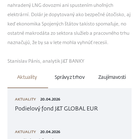
nahradený LNG dovozmi ani spustením uhoľných
elektrární. Dolár je dopytovaný ako bezpečné útočisko, aj
keď ekonomika Spojených štátov takisto spomaľuje, no
ostatné makrodáta zo sektora služieb a pracovného trhu
naznačujú, že by sa v lete mohla vyhnúť recesii.
Stanislav Pánis, analytik J&T BANKY
Aktuality
Správy z trhov
Zaujímavosti
AKTUALITY
20.04.2026
Podielový fond J&T GLOBAL EUR
AKTUALITY
20.04.2026