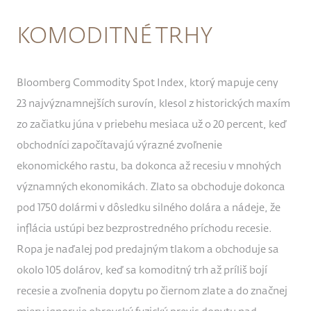
KOMODITNÉ TRHY
Bloomberg Commodity Spot Index, ktorý mapuje ceny
23 najvýznamnejších surovín, klesol z historických maxím
zo začiatku júna v priebehu mesiaca už o 20 percent, keď
obchodníci započítavajú výrazné zvoľnenie
ekonomického rastu, ba dokonca až recesiu v mnohých
významných ekonomikách. Zlato sa obchoduje dokonca
pod 1750 dolármi v dôsledku silného dolára a nádeje, že
inflácia ustúpi bez bezprostredného príchodu recesie.
Ropa je naďalej pod predajným tlakom a obchoduje sa
okolo 105 dolárov, keď sa komoditný trh až príliš bojí
recesie a zvoľnenia dopytu po čiernom zlate a do značnej