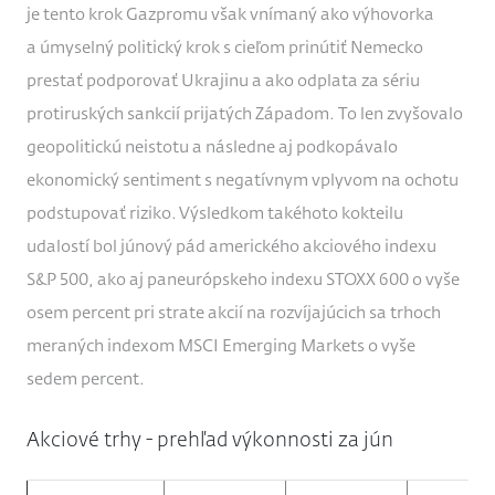
je tento krok Gazpromu však vnímaný ako výhovorka
a úmyselný politický krok s cieľom prinútiť Nemecko
prestať podporovať Ukrajinu a ako odplata za sériu
protiruských sankcií prijatých Západom. To len zvyšovalo
geopolitickú neistotu a následne aj podkopávalo
ekonomický sentiment s negatívnym vplyvom na ochotu
podstupovať riziko. Výsledkom takéhoto kokteilu
udalostí bol júnový pád amerického akciového indexu
S&P 500, ako aj paneurópskeho indexu STOXX 600 o vyše
osem percent pri strate akcií na rozvíjajúcich sa trhoch
meraných indexom MSCI Emerging Markets o vyše
sedem percent.
Akciové trhy - prehľad výkonnosti za jún