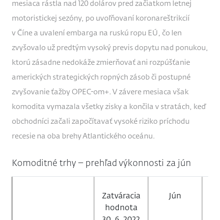
mesiaca rástla nad 120 dolárov pred začiatkom letnej
motoristickej sezóny, po uvoľňovaní koronareštrikcií
v Číne a uvalení embarga na ruskú ropu EÚ, čo len
zvyšovalo už predtým vysoký previs dopytu nad ponukou,
ktorú zásadne nedokáže zmierňovať ani rozpúšťanie
amerických strategických ropných zásob či postupné
zvyšovanie ťažby OPEC-om+. V závere mesiaca však
komodita vymazala všetky zisky a končila v stratách, keď
obchodníci začali započítavať vysoké riziko príchodu
recesie na oba brehy Atlantického oceánu.
Komoditné trhy – prehľad výkonnosti za jún
Zatváracia
Jún
hodnota
za