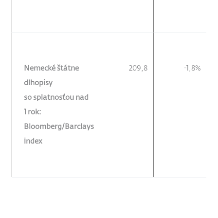
Nemecké štátne
209,8
-1,8%
dlhopisy
so splatnosťou nad
1 rok:
Bloomberg/Barclays
index