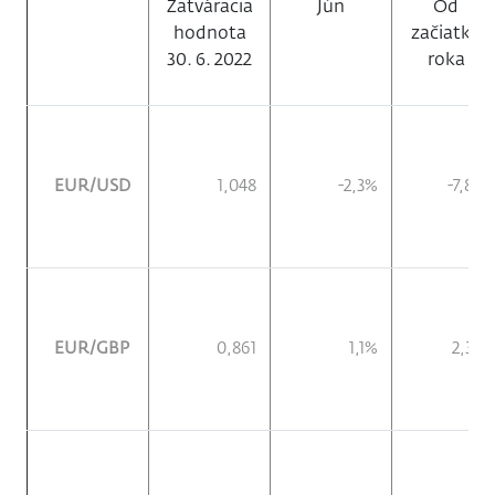
Zatváracia
Jún
Od
hodnota
začiatku
30. 6. 2022
roka
EUR/USD
1,048
-2,3%
-7,8%
EUR/GBP
0,861
1,1%
2,3%