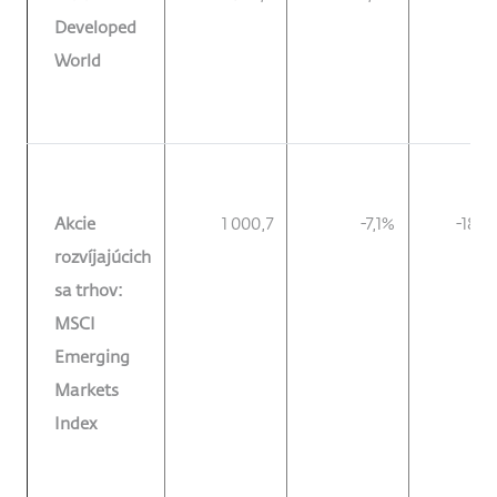
Developed
World
Akcie
1 000,7
-7,1%
-18,8
rozvíjajúcich
sa trhov:
MSCI
Emerging
Markets
Index