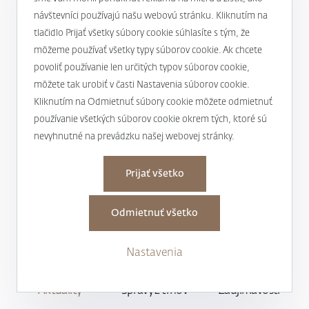
EUR/CAD
1,350
-0,6%
-6,1%
návštevníci používajú našu webovú stránku. Kliknutím na
tlačidlo Prijať všetky súbory cookie súhlasíte s tým, že
môžeme používať všetky typy súborov cookie. Ak chcete
povoliť používanie len určitých typov súborov cookie,
môžete tak urobiť v časti Nastavenia súborov cookie.
EUR/NOK
10,323
2,5%
3,0%
Kliknutím na Odmietnuť súbory cookie môžete odmietnuť
používanie všetkých súborov cookie okrem tých, ktoré sú
nevyhnutné na prevádzku našej webovej stránky.
Prijať všetko
EUR/SEK
10,720
2,3%
4,1%
Odmietnuť všetko
Nastavenia
Aktuality
Správy z trhov
Zaujímavosti