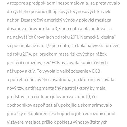
v rozpore s predpokladmi nespomaľovala, sa pretavovalo
do rýchleho posunu dlhopisových výnosových kriviek
nahor. Desaťročný americký výnos v polovici mesiaca
dosahoval úrovne okolo 3,5 percenta a obchodoval sa
na najvyšších úrovniach od roku 2011. Nemecká „desina“
sa posunula až nad 1,9 percenta, čo bola najvyššia úroveň
od roku 2014, pri prudkom raste rizikových prirážok
periférií eurozóny, keď ECB avizovala koniec čistých
nákupov aktív. To vyvolalo veľké zdesenie v ECB
a potrebu núdzového zasadnutia, na ktorom avizovala
nový tzv. antifragmentačný nástroj (ktorý by mala
predstaviť na riadnom júlovom zasadnutí), čo
obchodníkov aspoň zatiaľ upokojilo a skomprimovalo
prirážky nekonkurencieschopného juhu eurozóny nadol.
V závere mesiaca prišlo k poklesu výnosov štátnych