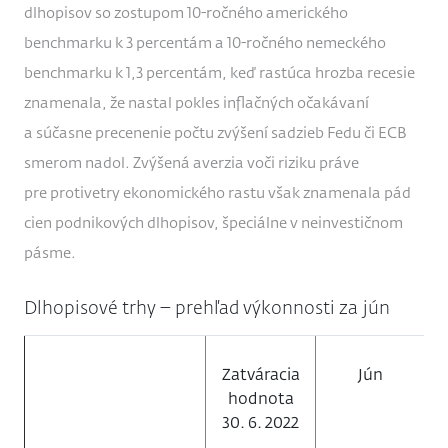
dlhopisov so zostupom 10-ročného amerického
benchmarku k 3 percentám a 10-ročného nemeckého
benchmarku k 1,3 percentám, keď rastúca hrozba recesie
znamenala, že nastal pokles inflačných očakávaní
a súčasne precenenie počtu zvýšení sadzieb Fedu či ECB
smerom nadol. Zvýšená averzia voči riziku práve
pre protivetry ekonomického rastu však znamenala pád
cien podnikových dlhopisov, špeciálne v neinvestičnom
pásme.
Dlhopisové trhy – prehľad výkonnosti za jún
Zatváracia
Jún
hodnota
30. 6. 2022