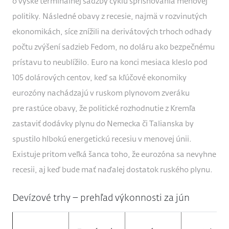
o výške terminálnej sadzby cyklu sprísňovania menovej
politiky. Následné obavy z recesie, najmä v rozvinutých
ekonomikách, síce znížili na derivátových trhoch odhady
počtu zvýšení sadzieb Fedom, no doláru ako bezpečnému
prístavu to neublížilo. Euro na konci mesiaca kleslo pod
105 dolárových centov, keď sa kľúčové ekonomiky
eurozóny nachádzajú v ruskom plynovom zveráku
pre rastúce obavy, že politické rozhodnutie z Kremľa
zastaviť dodávky plynu do Nemecka či Talianska by
spustilo hlbokú energetickú recesiu v menovej únii.
Existuje pritom veľká šanca toho, že eurozóna sa nevyhne
recesii, aj keď bude mať naďalej dostatok ruského plynu.
Devízové trhy – prehľad výkonnosti za jún