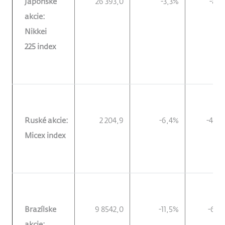
Japonské
26 393,0
-3,3%
-8,3
akcie:
Nikkei
225 index
Ruské akcie:
2 204,9
-6,4%
-41,8
Micex index
Brazílske
9 8542,0
-11,5%
-6,0
akcie: