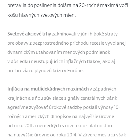
pretavila do posilnenia dolára na 20-ročné maximá voči
košu hlavných svetových mien.
Svetové akciové trhy
zaknihovali v júni hlboké straty
pre obavy z bezprostredného príchodu recesie vyvolanej
dynamickým uťahovaním menových podmienok
v dôsledku neustupujúcich inflačných tlakov, ako aj
pre hroziacu plynovú krízu v Európe.
Inflácia na mutlidekádnych maximách
v západných
krajinách a s ňou súvisiace signály centrálnych bánk
agresívne zvyšovať úrokové sadzby poslali výnosy 10-
ročných amerických dlhopisov na najvyššie úrovne
od roku 2011 a nemeckých s rovnakou splatnosťou
na najvyššie úrovne od roku 2014. V závere mesiaca však