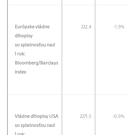
Európske vládne
222,4
-1,9%
dlhopisy
so splatnosťou nad
1 rok:
Bloomberg/Barclays
index
Vládne dlhopisy USA
2271,5
-0,9%
so splatnosťou nad
1 rok: