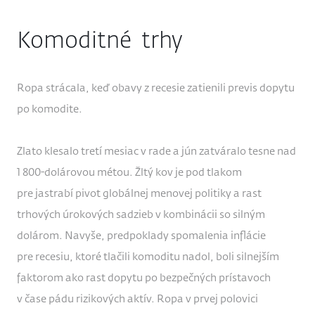
Komoditné trhy
Ropa strácala, keď obavy z recesie zatienili previs dopytu
po komodite.
Zlato klesalo tretí mesiac v rade a jún zatváralo tesne nad
1 800-dolárovou métou. Žltý kov je pod tlakom
pre jastrabí pivot globálnej menovej politiky a rast
trhových úrokových sadzieb v kombinácii so silným
dolárom. Navyše, predpoklady spomalenia inflácie
pre recesiu, ktoré tlačili komoditu nadol, boli silnejším
faktorom ako rast dopytu po bezpečných prístavoch
v čase pádu rizikových aktív. Ropa v prvej polovici