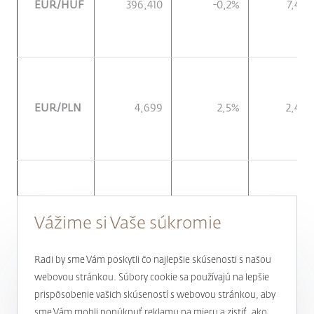
EUR/HUF
396,410
-0,2%
7,4%
EUR/PLN
4,699
2,5%
2,4%
EUR/JPY
142,260
3,0%
8,7%
Vážime si Vaše súkromie
Radi by sme Vám poskytli čo najlepšie skúsenosti s našou
webovou stránkou. Súbory cookie sa používajú na lepšie
prispôsobenie vašich skúseností s webovou stránkou, aby
sme Vám mohli ponúknuť reklamu na mieru a zistiť, ako