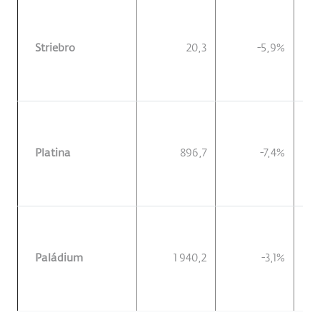
Striebro
20,3
-5,9%
Platina
896,7
-7,4%
Paládium
1 940,2
-3,1%