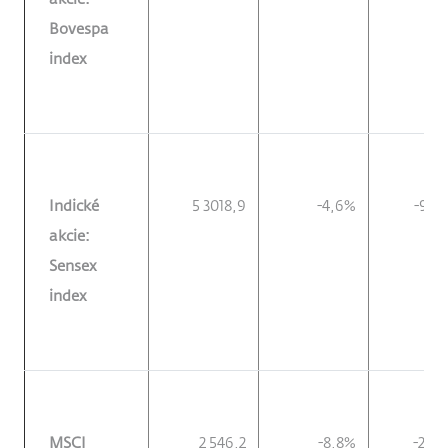
Bovespa
index
Indické
5 3018,9
-4,6%
-9,0
akcie:
Sensex
index
MSCI
2 546,2
-8,8%
-21,2