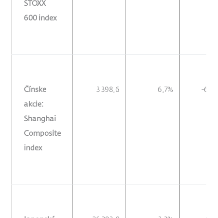
STOXX
600 index
Čínske
3 398,6
6,7%
-6,6
akcie:
Shanghai
Composite
index