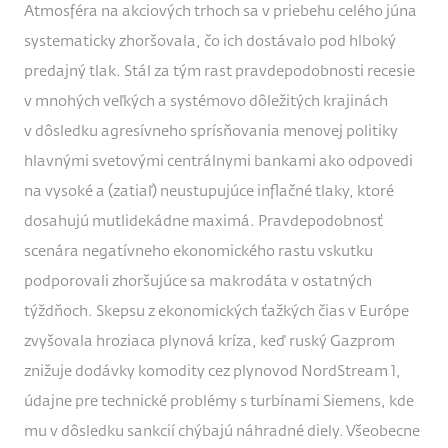
Atmosféra na akciových trhoch sa v priebehu celého júna
systematicky zhoršovala, čo ich dostávalo pod hlboký
predajný tlak. Stál za tým rast pravdepodobnosti recesie
v mnohých veľkých a systémovo dôležitých krajinách
v dôsledku agresívneho sprísňovania menovej politiky
hlavnými svetovými centrálnymi bankami ako odpovedi
na vysoké a (zatiaľ) neustupujúce inflačné tlaky, ktoré
dosahujú mutlidekádne maximá. Pravdepodobnosť
scenára negatívneho ekonomického rastu vskutku
podporovali zhoršujúce sa makrodáta v ostatných
týždňoch. Skepsu z ekonomických ťažkých čias v Európe
zvyšovala hroziaca plynová kríza, keď ruský Gazprom
znižuje dodávky komodity cez plynovod NordStream 1,
údajne pre technické problémy s turbínami Siemens, kde
mu v dôsledku sankcií chýbajú náhradné diely. Všeobecne