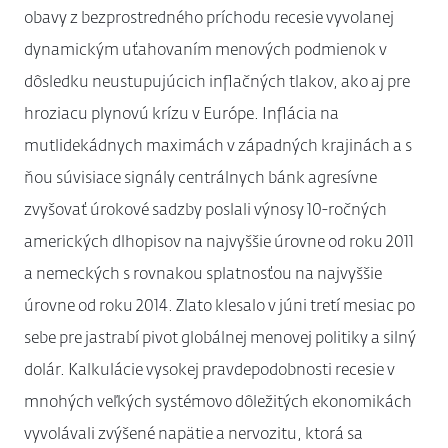
obavy z bezprostredného príchodu recesie vyvolanej
dynamickým uťahovaním menových podmienok v
dôsledku neustupujúcich inflačných tlakov, ako aj pre
hroziacu plynovú krízu v Európe. Inflácia na
mutlidekádnych maximách v západných krajinách a s
ňou súvisiace signály centrálnych bánk agresívne
zvyšovať úrokové sadzby poslali výnosy 10-ročných
amerických dlhopisov na najvyššie úrovne od roku 2011
a nemeckých s rovnakou splatnosťou na najvyššie
úrovne od roku 2014. Zlato klesalo v júni tretí mesiac po
sebe pre jastrabí pivot globálnej menovej politiky a silný
dolár. Kalkulácie vysokej pravdepodobnosti recesie v
mnohých veľkých systémovo dôležitých ekonomikách
vyvolávali zvýšené napätie a nervozitu, ktorá sa