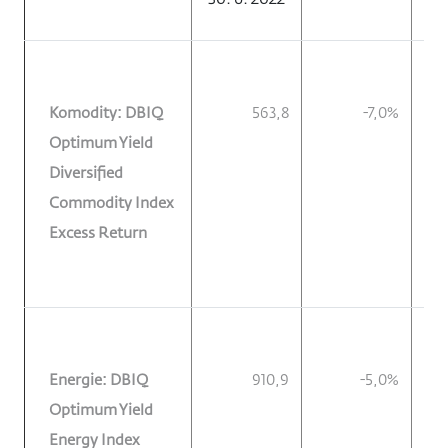
30. 6. 2022
Komodity: DBIQ
563,8
-7,0%
Optimum Yield
Diversified
Commodity Index
Excess Return
Energie: DBIQ
910,9
-5,0%
Optimum Yield
Energy Index