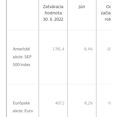
Zatváracia
Jún
Od
hodnota
začiatk
30. 6. 2022
roka
Americké
3 785,4
-8,4%
-20,6
akcie: S&P
500 index
Európske
407,2
-8,2%
-16,5
akcie: Euro