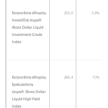
Korporátne dlhopisy
293,0
-3,4%
investičný stupeň:
iBoxx Dollar Liquid
Investment Grade
Index
Korporátne dlhopisy
286,4
-7,1%
špekulatívny
stupeň: iBoxx Dollar
Liquid High Yield
Index