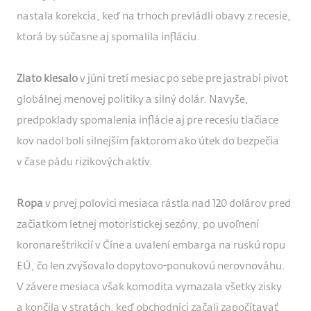
nastala korekcia, keď na trhoch prevládli obavy z recesie,
ktorá by súčasne aj spomalila infláciu.
Zlato klesalo
v júni tretí mesiac po sebe pre jastrabí pivot
globálnej menovej politiky a silný dolár. Navyše,
predpoklady spomalenia inflácie aj pre recesiu tlačiace
kov nadol boli silnejším faktorom ako útek do bezpečia
v čase pádu rizikových aktív.
Ropa
v prvej polovici mesiaca rástla nad 120 dolárov pred
začiatkom letnej motoristickej sezóny, po uvoľnení
koronareštrikcií v Číne a uvalení embarga na ruskú ropu
EÚ, čo len zvyšovalo dopytovo-ponukovú nerovnováhu.
V závere mesiaca však komodita vymazala všetky zisky
a končila v stratách, keď obchodníci začali započítavať