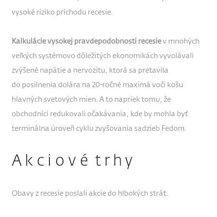
vysoké riziko príchodu recesie.
Kalkulácie vysokej pravdepodobnosti recesie
v mnohých
veľkých systémovo dôležitých ekonomikách vyvolávali
zvýšené napätie a nervozitu, ktorá sa pretavila
do posilnenia dolára na 20-ročné maximá voči košu
hlavných svetových mien. A to napriek tomu, že
obchodníci redukovali očakávania, kde by mohla byť
terminálna úroveň cyklu zvyšovania sadzieb Fedom.
A k c i o v é t r h y
Obavy z recesie poslali akcie do hlbokých strát.