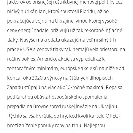
faktorov od prísnejšej reštriktívnej menovej politiky cez
ničivý hurikán Ian, ktorý spustošil Floridu, až po
pokračujúcu vojnu na Ukrajine, vinou ktorej vysoké
ceny energií naďalej priživujú už tak rekordné inflačné
tlaky. Navyše makrodáta ukazujú na veľmi silný trh
práce v USA a cenové tlaky tak nemajú veľa priestoru na
reálny pokles. Americké akcie sa vypredali až k
tohtoročným minimám, európske akcie sú najnižšie od
konca roka 2020 a výnosy na štátnych dlhopisoch
Západu stúpajú na viac ako 10-ročné maximá. Ropa sa
pod ťarchou obáv z hospodárskeho spomalenia
prepadla na úrovne spred ruskej invázie na Ukrajinu.
Rýchlo sa však vrátila do hry, keď kvôli kartelu OPEC+
hrozí zníženie ponuky ropy na trhu. Najlepšou