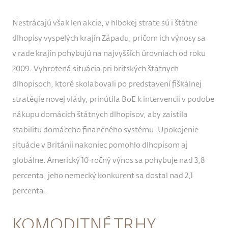
Nestrácajú však len akcie, v hlbokej strate sú i štátne
dlhopisy vyspelých krajín Západu, pričom ich výnosy sa
v rade krajín pohybujú na najvyšších úrovniach od roku
2009. Vyhrotená situácia pri britských štátnych
dlhopisoch, ktoré skolabovali po predstavení fiškálnej
stratégie novej vlády, prinútila BoE k intervencii v podobe
nákupu domácich štátnych dlhopisov, aby zaistila
stabilitu domáceho finančného systému. Upokojenie
situácie v Británii nakoniec pomohlo dlhopisom aj
globálne. Americký 10-ročný výnos sa pohybuje nad 3,8
percenta, jeho nemecký konkurent sa dostal nad 2,1
percenta.
KOMODITNÉ TRHY