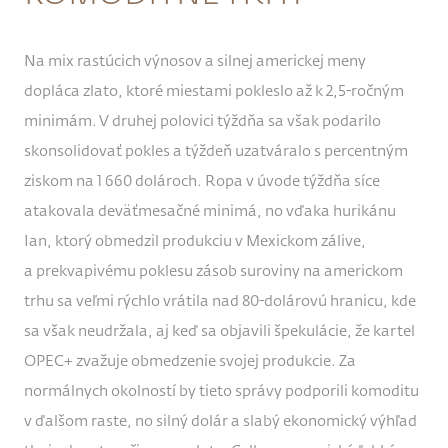
Na mix rastúcich výnosov a silnej americkej meny
dopláca zlato, ktoré miestami pokleslo až k 2,5-ročným
minimám. V druhej polovici týždňa sa však podarilo
skonsolidovať pokles a týždeň uzatváralo s percentným
ziskom na 1 660 dolároch. Ropa v úvode týždňa síce
atakovala deväťmesačné minimá, no vďaka hurikánu
Ian, ktorý obmedzil produkciu v Mexickom zálive,
a prekvapivému poklesu zásob suroviny na americkom
trhu sa veľmi rýchlo vrátila nad 80-dolárovú hranicu, kde
sa však neudržala, aj keď sa objavili špekulácie, že kartel
OPEC+ zvažuje obmedzenie svojej produkcie. Za
normálnych okolností by tieto správy podporili komoditu
v ďalšom raste, no silný dolár a slabý ekonomický výhľad