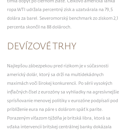
tlmia dopyt po čiernom zlate. Celkovo americká ľahká
ropa WTI udržala percentný zisk a uzatvárala na 79,5
dolára za barel. Severomorský benchmark zo ziskom 2,1
percenta skončil na 88 dolároch.
DEVÍZOVÉ TRHY
Najlepšou zábezpekou pred rizikom je v súčasnosti
americký dolár, ktorý sa drží na multidekádnych
maximách voči širokej konkurencii. Po sérii vysokých
inflačných čísel z eurozóny sa vyhliadky na agresívnejšie
sprísňovanie menovej politiky v eurozóne podpísali pod
priblíženie eura na páre s dolárom späť k parite.
Porazeným víťazom týždňa je britská libra, ktorá sa
vďaka intervencii britskej centrálnej banky dokázala