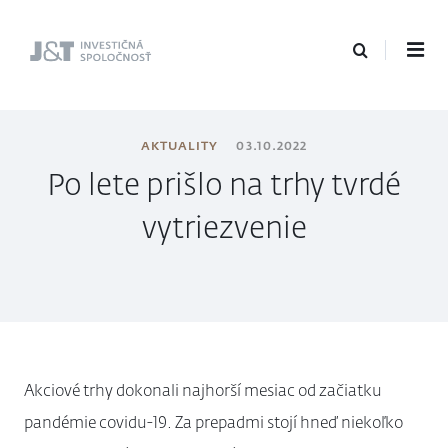
J&T Investičná
spoločnosť
AKTUALITY
03.10.2022
Po lete prišlo na trhy tvrdé
vytriezvenie
Akciové trhy dokonali najhorší mesiac od začiatku
pandémie covidu-19. Za prepadmi stojí hneď niekoľko