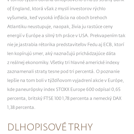
of England, ktorá však z myslí investorov rýchlo
vyšumela, keď vysoká inflácia na oboch brehoch
Atlantiku neustupuje, naopak, živia ju rastúce ceny
energií v Európe a silný trh práce v USA. Prekvapením tak
nie je jastrabia rétorika predstaviteľov Fedu aj ECB, ktorí
len kopírujú smer, aký naznačujú prichádzajúce dáta
z reálnej ekonomiky. Všetky tri hlavné americké indexy
zaznamenali straty tesne pod tri percentá. O poznanie
lepšie na tom boli v týždňovom vyjadrení akcie v Európe,
kde paneurópsky index STOXX Europe 600 odpísal 0,65
percenta, britský FTSE 100 1,78 percenta a nemecký DAX
1,38 percenta.
DLHOPISOVÉ TRHY