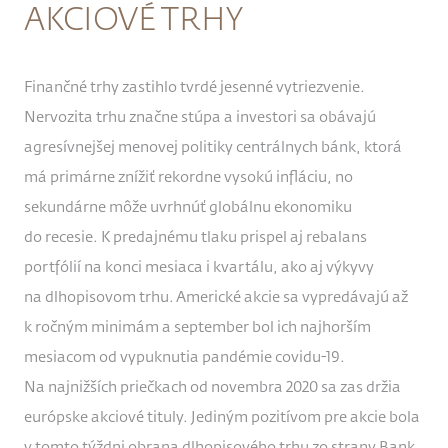
AKCIOVÉ TRHY
Finančné trhy zastihlo tvrdé jesenné vytriezvenie.
Nervozita trhu značne stúpa a investori sa obávajú
agresívnejšej menovej politiky centrálnych bánk, ktorá
má primárne znížiť rekordne vysokú infláciu, no
sekundárne môže uvrhnúť globálnu ekonomiku
do recesie. K predajnému tlaku prispel aj rebalans
portfólií na konci mesiaca i kvartálu, ako aj výkyvy
na dlhopisovom trhu. Americké akcie sa vypredávajú až
k ročným minimám a september bol ich najhorším
mesiacom od vypuknutia pandémie covidu-19.
Na najnižších priečkach od novembra 2020 sa zas držia
európske akciové tituly. Jediným pozitívom pre akcie bola
v tomto týždni obrana dlhopisového trhu zo strany Bank