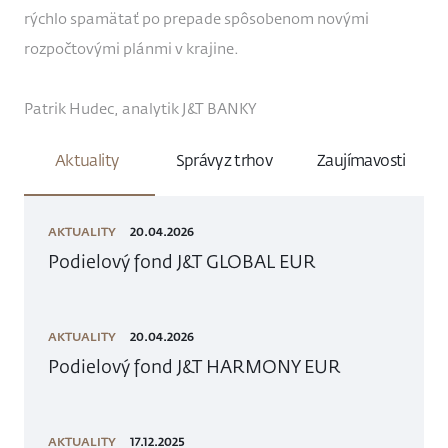
rýchlo spamätať po prepade spôsobenom novými
rozpočtovými plánmi v krajine.
Patrik Hudec, analytik J&T BANKY
Aktuality
Správy z trhov
Zaujímavosti
AKTUALITY
20.04.2026
Podielový fond J&T GLOBAL EUR
AKTUALITY
20.04.2026
Podielový fond J&T HARMONY EUR
AKTUALITY
17.12.2025